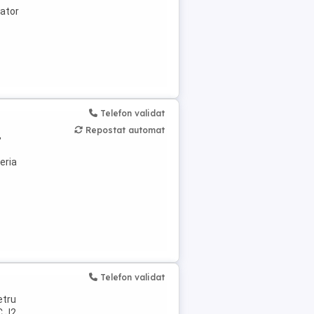
zator
Telefon validat
Repostat automat
,
eria
Telefon validat
etru
C J2