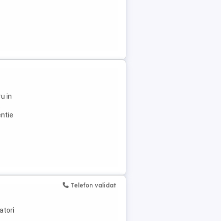
u in
t
entie
Telefon validat
atori