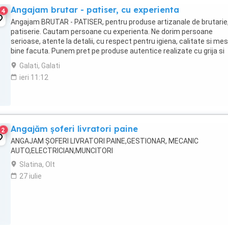
Angajam brutar - patiser, cu experienta
4
Angajam BRUTAR - PATISER, pentru produse artizanale de brutarie
patiserie. Cautam persoane cu experienta. Ne dorim persoane
serioase, atente la detalii, cu respect pentru igiena, calitate si mes
bine facuta. Punem pret pe produse autentice realizate cu grija si
profesionalism.
Galati, Galati
ieri 11:12
Angajăm șoferi livratori paine
2
ANGAJAM ȘOFERI LIVRATORI PAINE,GESTIONAR, MECANIC
AUTO,ELECTRICIAN,MUNCITORI
Slatina, Olt
27 iulie