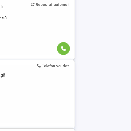
Repostat automat
li.
e să
Telefon validat
agă