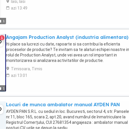
Iasi, Iasi
azi 13:49
1
Angajam Production Analyst (industria alimentara)
1
Iti place sa lucrezi cu date, rapoarte si sa contribui la eficienta
proceselor de productie? Te invitam sa te alaturi echipei noastre i
rolul de Production Analyst, unde vei avea un rol important in
monitorizarea si analizarea activitatilor de productie.
Responsabilitatile tale: Verificarea si analiza ...
Timisoara, Timis
azi 13:01
1
Locuri de munca ambalator manual AYDEN PAN
AYDEN PAN S.R.L. cu sediul in loc. Bucuresti, sectorul 4, str. Panselel
nr.11, bloc 165, scara 2, apt.20, avand numărul de înmatriculare la
Registrul Comerțului, CUI 27681354 angajeaza : ambalator manual 
posturi CV-urile se depun la sediu