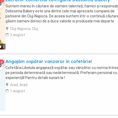
7
Suntem mereu în căutare de oameni talentați, harnici și responsabi
Delissima Bakery este una dintre cele mai apreciate companii de
patiserie din Cluj-Napoca. De aceea suntem într-o continuă căutar
găsim oameni dornici de a duce valorile si produsele mai departe
(covrigi, specialitati dulci si ...
Cluj-Napoca, Cluj
3 august
1
Angajăm ospătar vanzaror în cofetărie!
10
Cofetăria Libelula angajează ospătar sau vânzător cu norma între
pe perioda determinată sau nedeterminată. Preferam personal cu
experiență! Pentru detalii sunati la !
Arad, Arad
1 august