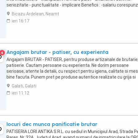
seriozitate - punctualitate - implicare Beneficii : -salariu corespun
pregatirii -bonuri ...
Bicazu Ardelean, Neamt
ieri 16:17
Angajam brutar - patiser, cu experienta
4
Angajam BRUTAR - PATISER, pentru produse artizanale de brutarie
patiserie. Cautam persoane cu experienta. Ne dorim persoane
serioase, atente la detalii, cu respect pentru igiena, calitate si mes
bine facuta. Punem pret pe produse autentice realizate cu grija si
profesionalism.
Galati, Galati
ieri 11:12
locuri dec munca panificatie brutar
PATISERIA LORI ANTIKA S.R.L. cu sediul in Municipiul Arad, Strada P
Rareş, Nr. 32A, Judeţul Arad, avand numarul de inmatriculare la OR