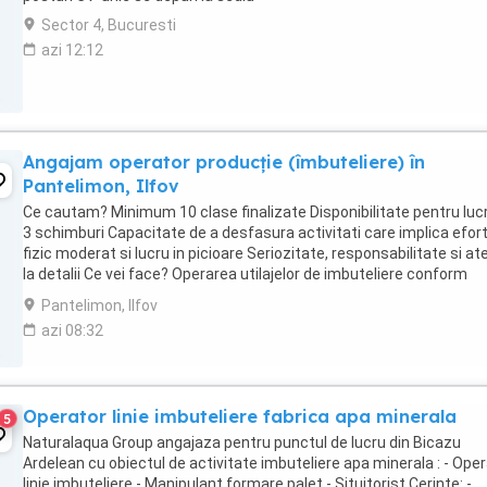
Sector 4, Bucuresti
azi 12:12
Angajam operator producție (îmbuteliere) în
Pantelimon, Ilfov
Ce cautam? Minimum 10 clase finalizate Disponibilitate pentru lucr
3 schimburi Capacitate de a desfasura activitati care implica efor
fizic moderat si lucru in picioare Seriozitate, responsabilitate si at
la detalii Ce vei face? Operarea utilajelor de imbuteliere conform
instructiunilor ...
Pantelimon, Ilfov
azi 08:32
Operator linie imbuteliere fabrica apa minerala
5
Naturalaqua Group angajaza pentru punctul de lucru din Bicazu
Ardelean cu obiectul de activitate imbuteliere apa minerala : - Oper
linie imbuteliere - Manipulant formare palet - Situitorist Cerinte: -