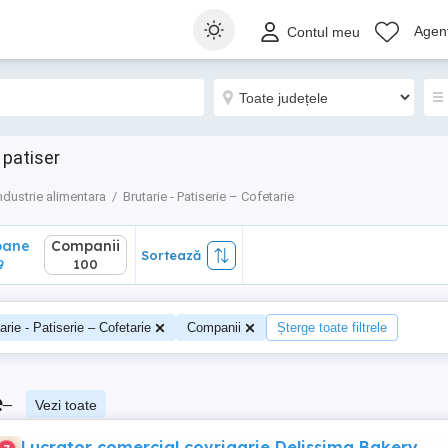
ane
Companii
Sortează
Agenț
Contul meu
100
 patiser
ndustrie alimentara
Brutarie - Patiserie – Cofetarie
oane
Companii
Sortează
9
100
arie - Patiserie – Cofetarie
Companii
Șterge toate filtrele
e
–
Vezi toate
Lucrator comercial covrigarie Delissima Bakery