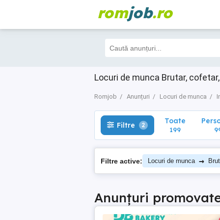
rom
job
.ro
Toate
Perso
Filtre
2
199
99
Locuri de munca Brutar, cofetar,
Romjob
Anunțuri
Locuri de munca
I
Toate
Pers
Filtre
2
199
9
→
Filtre active:
Locuri de munca
Brut
Anunțuri promovat