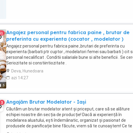
Angajez personal pentru fabrica paine , brutar de
31
preferinta cu experienta (cocator , modelator )
Angajez personal pentru fabrica paine ,brutari de preferinta cu
experienta (barbati ptr cuptor , modelatori femei sau barbati ) cit s
personal necalificat . Conditii salariale bune si alte beneficii . Se ce
Seriozitate si constiintiozitate .
Deva, Hunedoara
azi 14:27
5
Angajăm Brutar Modelator - Iași
3
Căutăm un brutar modelator atent și priceput, care să se alăture
echipei noastre din secția de producție! Dacă ai experiență în
modelarea aluatului, ești îndemânatic, organizat și pasionat de
produsele de panificație bine făcute, vrem să te cunoaștem! Ce te
recomandă? Studii minim 10 clase, școală ...