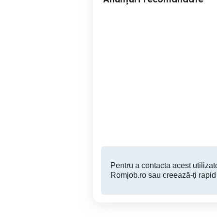
Angajăm Patiser cu
Angajam 
experiență!
Zalau
Pentru a contacta acest utilizato
Romjob.ro sau creează-ți rapid