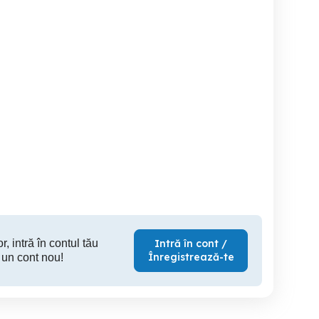
Production
Angajam brutar - patiser,
Angajam: Vanzatoare,
Analyst (industria
cu experienta
Patisera, Per
alimentara)
pa
Timisoara
Galati
C
r, intră în contul tău
Intră în cont /
Înregistrează-te
 un cont nou!