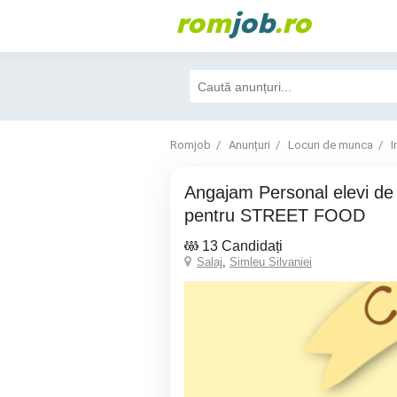
rom
job
.ro
Romjob
Anunțuri
Locuri de munca
I
Angajam Personal elevi de liceu fete si baieti
pentru STREET FOOD
13 Candidați
Salaj
,
Simleu Silvaniei