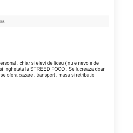
asa
sonal , chiar si elevi de liceu ( nu e nevoie de
te si inghetata la STREED FOOD . Se lucreaza doar
e ofera cazare , transport , masa si retributie