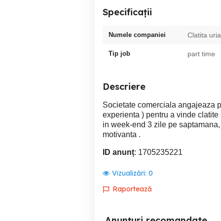
Specificații
Numele companiei
Clatita uri
Tip job
part time
Descriere
Societate comerciala angajeaza per
experienta ) pentru a vinde clati
in week-end 3 zile pe saptamana, s
motivanta .
ID anunț
: 1705235221
Vizualizări:
0
Raportează
Anunțuri recomandate