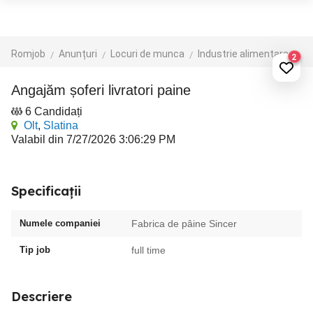
Romjob
Anunțuri
Locuri de munca
Industrie alimentara
Br
2
Angajăm șoferi livratori paine
6 Candidați
Olt
,
Slatina
Valabil din 7/27/2026 3:06:29 PM
Specificații
Numele companiei
Fabrica de pâine Sincer
Tip job
full time
Descriere