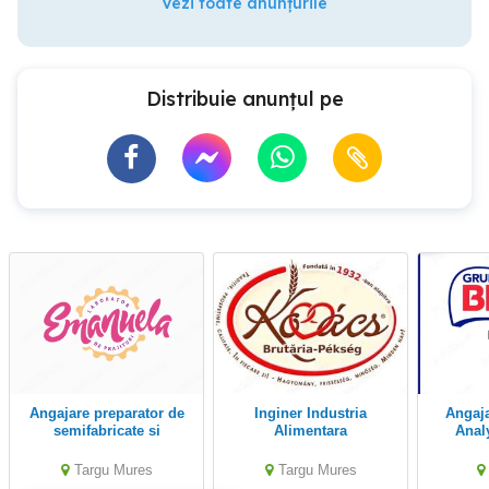
Vezi toate anunțurile
Distribuie anunțul pe
Angajare preparator de
Inginer Industria
Angajam Production
semifabricate si
Alimentara
Analy
preparate culinare
a
Targu Mures
Targu Mures