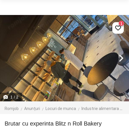
1
1
/ 2
Romjob
Anunțuri
Locuri de munca
Industrie alimentara
Br
Brutar cu experinta Blitz n Roll Bakery