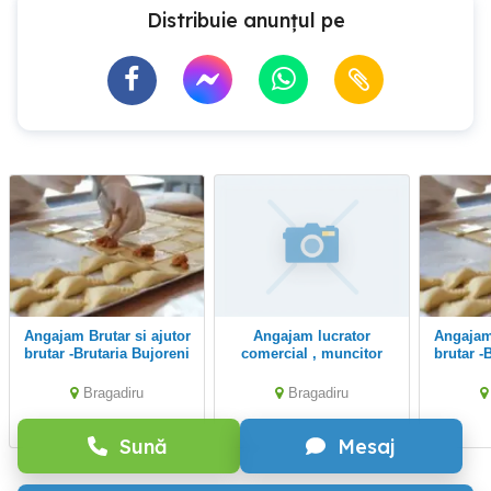
Distribuie anunțul pe
Angajam Brutar si ajutor
Angajam lucrator
Angajam Brutar si ajutor
brutar -Brutaria Bujoreni
comercial , muncitor
brutar -
Bragadiru
necalificat
Bragadiru
Bragadiru
Sună
Mesaj