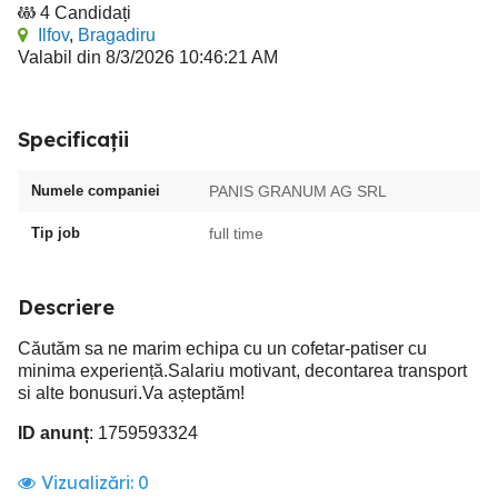
4 Candidați
Ilfov
,
Bragadiru
Valabil din 8/3/2026 10:46:21 AM
Specificații
Numele companiei
PANIS GRANUM AG SRL
Tip job
full time
Descriere
Căutăm sa ne marim echipa cu un cofetar-patiser cu
minima experiență.Salariu motivant, decontarea transport
si alte bonusuri.Va așteptăm!
ID anunț
: 1759593324
Vizualizări:
0