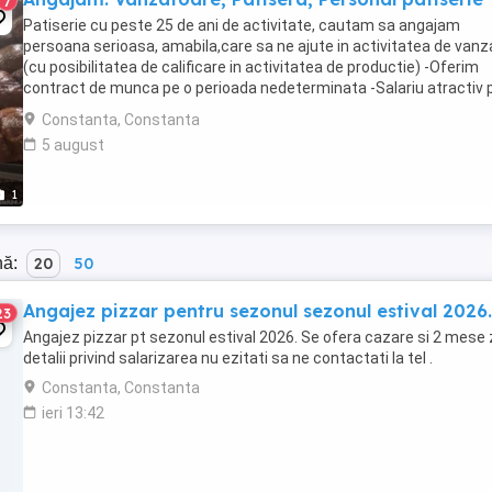
7
Patiserie cu peste 25 de ani de activitate, cautam sa angajam
persoana serioasa, amabila,care sa ne ajute in activitatea de vanz
(cu posibilitatea de calificare in activitatea de productie) -Oferim
contract de munca pe o perioada nedeterminata -Salariu atractiv p
la timp -Mediu de lucru stabil -Instruire ...
Constanta, Constanta
5 august
1
nă:
20
50
Angajez pizzar pentru sezonul sezonul estival 2026.
23
Angajez pizzar pt sezonul estival 2026. Se ofera cazare si 2 mese z
detalii privind salarizarea nu ezitati sa ne contactati la tel .
Constanta, Constanta
ieri 13:42