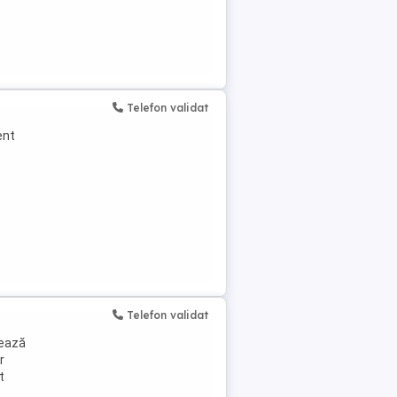
Telefon validat
ent
Telefon validat
jează
r
t