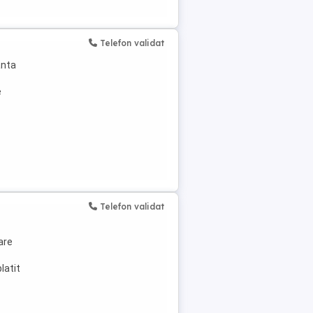
Telefon validat
anta
e
Telefon validat
are
latit