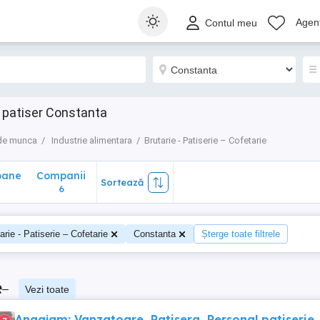
ane
Companii
Sortează
Agenț
Contul meu
6
, patiser Constanta
 de munca
Industrie alimentara
Brutarie - Patiserie – Cofetarie
oane
Companii
Sortează
6
arie - Patiserie – Cofetarie
Constanta
Șterge toate filtrele
e
–
Vezi toate
Angajam: Vanzatoare, Patisera, Personal patiserie