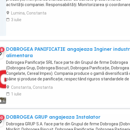
activității companiei. Responsabilități: Monitorizarea și coordonar
procesului tehnologic ...
Lumina, Constanta
3 iulie
DOBROGEA PANIFICATIE angajeaza Inginer industr
8
alimentara
Dobrogea Panificație SRL face parte din Grupul de firme Dobrogea
(Dobrogea Grup, Dobrogea Biscuit, Dobrogea Panificație, Dobrogea
Congelate, Cereal Impex). Compania produce o gamă diversificată 
pâine și produse de panificație, respectând riguros standardele de
siguranță alimentară, prin utilizarea ...
Constanta, Constanta
1 iulie
1
DOBROGEA GRUP angajeaza Instalator
50
Dobrogea GRUP S.A. face parte din Grupul de firme Dobrogea (Dob
Morărit, Dobrogea Biscuit, Dobrogea Panificație, Dobrogea Patiseri