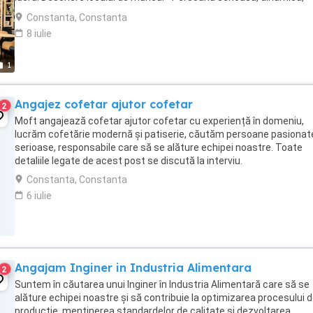
atenta la detalii - Prepararea ...
Constanta, Constanta
8 iulie
1
Angajez cofetar ajutor cofetar
2
Moft angajează cofetar ajutor cofetar cu experiență în domeniu,
lucrăm cofetărie modernă și patiserie, căutăm persoane pasionat
serioase, responsabile care să se alăture echipei noastre. Toate
detaliile legate de acest post se discută la interviu.
Constanta, Constanta
6 iulie
Angajam Inginer in Industria Alimentara
2
Suntem în căutarea unui Inginer în Industria Alimentară care să se
alăture echipei noastre și să contribuie la optimizarea procesului 
producție, menținerea standardelor de calitate și dezvoltarea