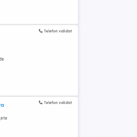
Telefon validat
de
Telefon validat
ța
țete