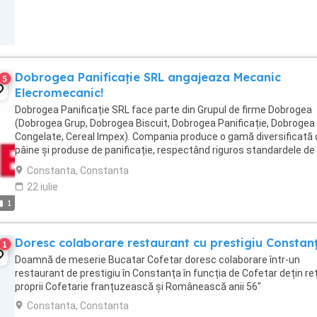
Dobrogea Panificație SRL angajeaza Mecanic
5
Elecromecanic!
Dobrogea Panificație SRL face parte din Grupul de firme Dobrogea
(Dobrogea Grup, Dobrogea Biscuit, Dobrogea Panificație, Dobrogea
Congelate, Cereal Impex). Compania produce o gamă diversificată 
pâine și produse de panificație, respectând riguros standardele de
siguranță alimentară, prin utilizarea ...
Constanta, Constanta
22 iulie
1
Doresc colaborare restaurant cu prestigiu Constan
1
Doamnă de meserie Bucatar Cofetar doresc colaborare într-un
restaurant de prestigiu în Constanța în funcția de Cofetar dețin re
proprii Cofetarie franțuzească și Românească anii 56"
Constanta, Constanta