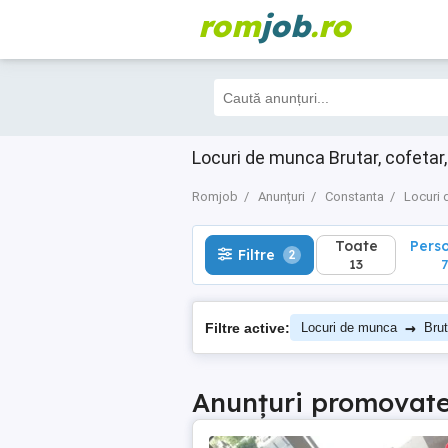
rom
job
.ro
Toate
Perso
Filtre
2
13
7
Locuri de munca Brutar, cofetar
Romjob
Anunțuri
Constanta
Locuri
Toate
Pers
Filtre
2
13
7
→
Filtre active:
Locuri de munca
Brut
Anunțuri promovat