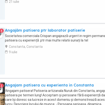
21 iulie
Angajăm patisera ptr laborator patiserie
5
Societatea comerciala Crispan angajează urgent in regim perman
patisera cu experiență .ptr mai multe relatii sunați la tel
Constanta, Constanta
9 iulie
Angajam patisera cu experienta in Constanta
1
!Angajam patisera! Patiseria artizanala Nuruk din Constanta, anga
patisera pe termen lung! Acceptam și persoane fără experiență da
care își doresc sa lucreze in acest domeniu și demonstrează aces
lucru. Descriere locului de munca: - Persoana serioasa, dinamica,