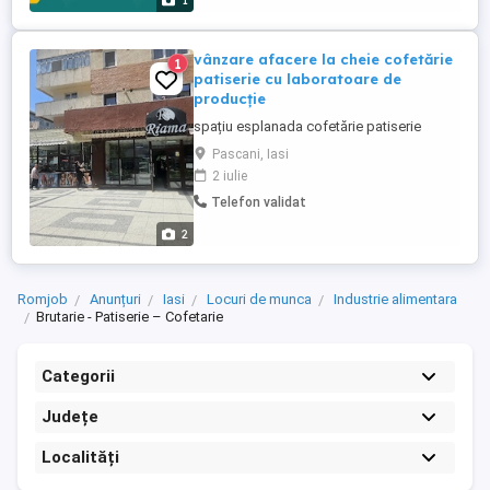
1
vânzare afacere la cheie cofetărie
1
patiserie cu laboratoare de
producție
spațiu esplanada cofetărie patiserie
Pascani, Iasi
2 iulie
Telefon validat
2
Romjob
Anunțuri
Iasi
Locuri de munca
Industrie alimentara
Brutarie - Patiserie – Cofetarie
Categorii
Județe
Localități