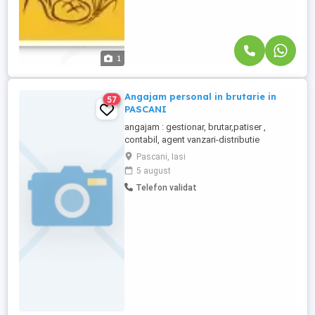
1
Angajam personal in brutarie in
57
PASCANI
angajam : gestionar, brutar,patiser ,
contabil, agent vanzari-distributie
categoria B --minim 2 ani vechime, Profilul
Pascani, Iasi
postului: Disponibilitate pentru activitate
5 august
in schimburi; Experienta in productie
Telefon validat
industriala poate constitui un avantaj, dar
oferim si posibilitatea calificarii la locul de
munca!!! ...