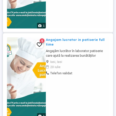
1
Angajam lucrator in patiserie full
5
time
Angajăm lucrător în laborator patiserie
care ajută la realizarea bunătăților
tradiționale, dispus să învețe și să
Iasi, Iasi
respecte rețetele noastre. Cerințe:
20 iulie
persoană harnică, implicată, bine
Telefon validat
organizată, cu spirit de echipă noțiuni de
bază cu privire la realizarea compozițiilor,
timpilor de coacere, cunoștințe ...