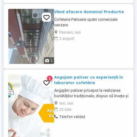
Vând afacere domeniul Productie
Cofetarie Patiserie spatii comerciale
vanzare
Pascani, Iasi
2 august
1
Angajam patiser cu experiență în
1
laborator cofetărie
Angajăm patiser priceput la realizarea
bunătăților tradiționale, dispus să învețe și
să respecte rețetele noastre. În același
Iasi, Iasi
timp, suntem deschiși la noi idei de
20 iulie
produse care să încânte iubitorii de
Telefon validat
dulciuri. Cerințe: persoană harnică,
implicată, bine organizată, cu spirit de
echipă noțiuni de bază ...