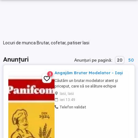
Locuri de munca Brutar, cofetar, patiser Iasi
Anunțuri
20
50
Anunțuri pe pagină:
Angajăm Brutar Modelator - Iași
3
Căutăm un brutar modelator atent și
priceput, care să se alăture echipei
noastre din secția de producție! Dacă ai
Iasi, Iasi
experiență în modelarea aluatului, ești
ieri 13:49
îndemânatic, organizat și pasionat de
Telefon validat
produsele de panificație bine făcute, vrem
să te cunoaștem! Ce te recomandă? Studii
minim 10 clase, școală ...