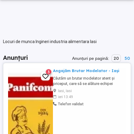
Locuri de munca Ingineri industria alimentara Iasi
Anunțuri
20
50
Anunțuri pe pagină:
Angajăm Brutar Modelator - Iași
3
Căutăm un brutar modelator atent și
priceput, care să se alăture echipei
noastre din secția de producție! Dacă ai
Iasi, Iasi
experiență în modelarea aluatului, ești
ieri 13:49
îndemânatic, organizat și pasionat de
Telefon validat
produsele de panificație bine făcute, vrem
să te cunoaștem! Ce te recomandă? Studii
minim 10 clase, școală ...