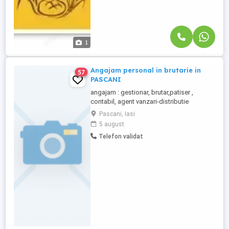
1
Angajam personal in brutarie in
57
PASCANI
angajam : gestionar, brutar,patiser ,
contabil, agent vanzari-distributie
categoria B --minim 2 ani vechime, Profilul
Pascani, Iasi
postului: Disponibilitate pentru activitate
5 august
in schimburi; Experienta in productie
Telefon validat
industriala poate constitui un avantaj, dar
oferim si posibilitatea calificarii la locul de
munca!!! ...