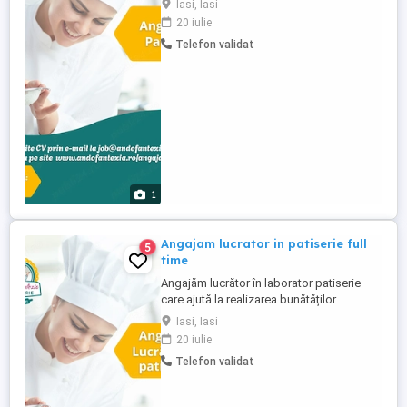
Iasi, Iasi
timp, suntem deschiși la noi idei de
20 iulie
produse care să încânte iubitorii de
Telefon validat
dulciuri. Cerințe: persoană harnică,
implicată, bine organizată, cu spirit de
echipă noțiuni de bază ...
1
Angajam lucrator in patiserie full
5
time
Angajăm lucrător în laborator patiserie
care ajută la realizarea bunătăților
tradiționale, dispus să învețe și să
Iasi, Iasi
respecte rețetele noastre. Cerințe:
20 iulie
persoană harnică, implicată, bine
Telefon validat
organizată, cu spirit de echipă noțiuni de
bază cu privire la realizarea compozițiilor,
timpilor de coacere, cunoștințe ...