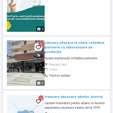
1
vânzare afacere la cheie cofetărie
1
patiserie cu laboratoare de
producție
spațiu esplanada cofetărie patiserie
Pascani, Iasi
2 iulie
Telefon validat
2
transare dezosare abator Austria
1
cautam transatori pentru abator in Austria
experienta necesara salariu de la 1970
euro net lunar se lucrează de luni pana