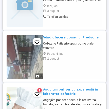
carmangerie în Valea Lupului, vis-a-vis de
Antibiotice. Pentru relații sunați-mă la nr de
Iasi, Iasi
tel
3 august
Telefon validat
Vând afacere domeniul Productie
Cofetarie Patiserie spatii comerciale
vanzare
Pascani, Iasi
2 august
1
Angajam patiser cu experiență în
1
laborator cofetărie
Angajăm patiser priceput la realizarea
bunătăților tradiționale, dispus să învețe și
să respecte rețetele noastre. În același