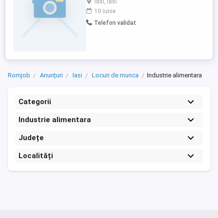
Iasi, Iasi
vineri, 8 ore pe zi
10 iunie
Telefon validat
Romjob
Anunțuri
Iasi
Locuri de munca
Industrie alimentara
Categorii
Industrie alimentara
Județe
Localități