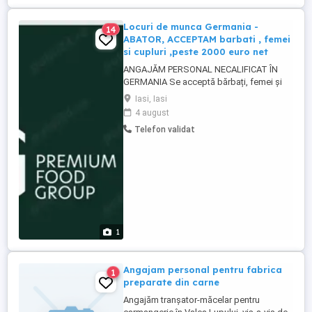
Locuri de munca Germania -
14
ABATOR, ACCEPTAM barbati , femei
si cupluri ,peste 2000 euro net
ANGAJĂM PERSONAL NECALIFICAT ÎN
GERMANIA Se acceptă bărbați, femei și
cupluri pentru activitate în abator de porc.
Iasi, Iasi
Locație: Rheda, Germania Nu este
4 august
necesară experiență. Se oferă instruire la
Telefon validat
locul de muncă. Oferim: Contract de
muncă german direct cu angajatorul Fără
intermediari și fără comisioane Salariu ...
1
Angajam personal pentru fabrica
1
preparate din carne
Angajăm tranșator-măcelar pentru