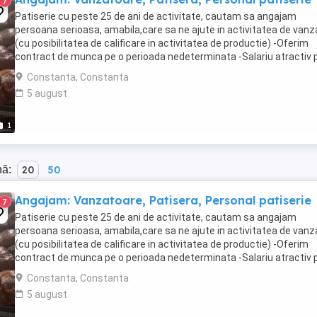
7
Patiserie cu peste 25 de ani de activitate, cautam sa angajam
persoana serioasa, amabila,care sa ne ajute in activitatea de vanz
(cu posibilitatea de calificare in activitatea de productie) -Oferim
contract de munca pe o perioada nedeterminata -Salariu atractiv p
la timp -Mediu de lucru stabil -Instruire ...
Constanta, Constanta
5 august
1
nă:
20
50
Angajam: Vanzatoare, Patisera, Personal patiserie
7
Patiserie cu peste 25 de ani de activitate, cautam sa angajam
persoana serioasa, amabila,care sa ne ajute in activitatea de vanz
(cu posibilitatea de calificare in activitatea de productie) -Oferim
contract de munca pe o perioada nedeterminata -Salariu atractiv p
la timp -Mediu de lucru stabil -Instruire ...
Constanta, Constanta
5 august