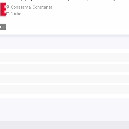
mândrește cu peste ...
Constanta, Constanta
1 iulie
1