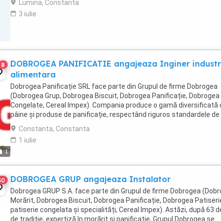
Lumina, Constanta
3 iulie
DOBROGEA PANIFICATIE angajeaza Inginer industr
8
alimentara
Dobrogea Panificație SRL face parte din Grupul de firme Dobrogea
(Dobrogea Grup, Dobrogea Biscuit, Dobrogea Panificație, Dobrogea
Congelate, Cereal Impex). Compania produce o gamă diversificată 
pâine și produse de panificație, respectând riguros standardele de
siguranță alimentară, prin utilizarea ...
Constanta, Constanta
1 iulie
1
DOBROGEA GRUP angajeaza Instalator
50
Dobrogea GRUP S.A. face parte din Grupul de firme Dobrogea (Dob
Morărit, Dobrogea Biscuit, Dobrogea Panificație, Dobrogea Patiseri
patiserie congelata și specialități, Cereal Impex). Astăzi, după 63 d
de tradiție, expertiză în morărit și panificație, Grupul Dobrogea se