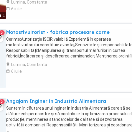
Lumina, Constanta
6 iulie
1
Motostivuitorist - fabrica procesare carne
2
Cerinte:Autorizație ISCIR valabilă;Experiență în operarea
motostivuitorului constituie avantaj;Seriozitate și responsabilitate
Responsabilități:Manipularea și transportul mărfurilor în curtea
fabricii;Încărcarea și descărcarea camioanelor; Menținerea ordinii î
zona de lucru. Oferim:Contract de muncă ...
Lumina, Constanta
6 iulie
Angajam Inginer in Industria Alimentara
2
Suntem în căutarea unui Inginer în Industria Alimentară care să se
alăture echipei noastre și să contribuie la optimizarea procesului 
producție, menținerea standardelor de calitate și dezvoltarea
activității companiei. Responsabilități: Monitorizarea și coordonar
procesului tehnologic ...