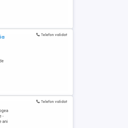
Telefon validat
ia
de
Telefon validat
rogea
e -
e ani