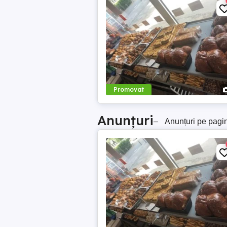
Promovat
Anunțuri
–
Anunțuri pe pagi