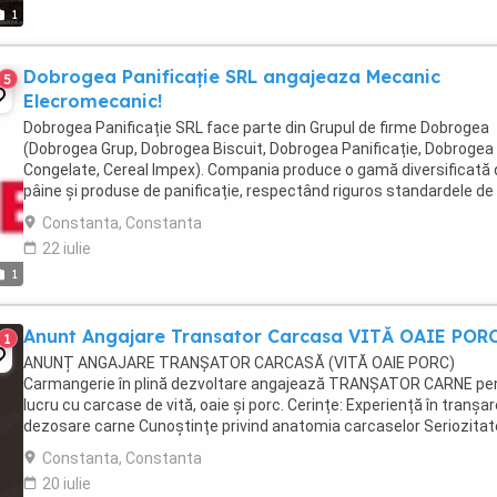
1
Dobrogea Panificație SRL angajeaza Mecanic
5
Elecromecanic!
Dobrogea Panificație SRL face parte din Grupul de firme Dobrogea
(Dobrogea Grup, Dobrogea Biscuit, Dobrogea Panificație, Dobrogea
Congelate, Cereal Impex). Compania produce o gamă diversificată 
pâine și produse de panificație, respectând riguros standardele de
siguranță alimentară, prin utilizarea ...
Constanta, Constanta
22 iulie
1
Anunt Angajare Transator Carcasa VITĂ OAIE POR
1
ANUNȚ ANGAJARE TRANȘATOR CARCASĂ (VITĂ OAIE PORC)
Carmangerie în plină dezvoltare angajează TRANȘATOR CARNE pe
lucru cu carcase de vită, oaie și porc. Cerințe: Experiență în tranșar
dezosare carne Cunoștințe privind anatomia carcaselor Seriozitat
responsabilitate și atenție la detalii Capacitate ...
Constanta, Constanta
20 iulie