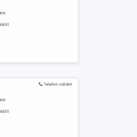
are
latit
Telefon validat
are
latit