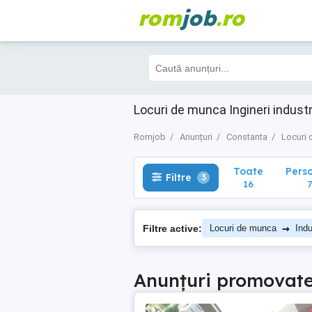
rom
job
.ro
Toate
Perso
Filtre
3
16
7
Locuri de munca Ingineri indust
Romjob
Anunțuri
Constanta
Locuri
Toate
Pers
Filtre
3
16
7
→
Filtre active:
Locuri de munca
Indu
Anunțuri promovat