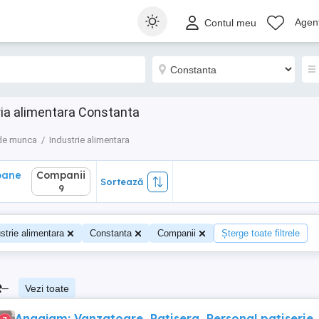
ane
Companii
Sortează
Agenț
Contul meu
9
ria alimentara Constanta
 de munca
Industrie alimentara
oane
Companii
Sortează
9
strie alimentara
Constanta
Companii
Șterge toate filtrele
e
–
Vezi toate
Angajam: Vanzatoare, Patisera, Personal patiserie