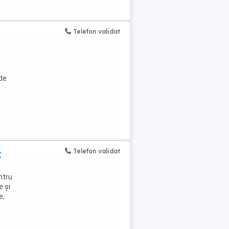
Telefon validat
de
Telefon validat
C
ntru
e și
e,