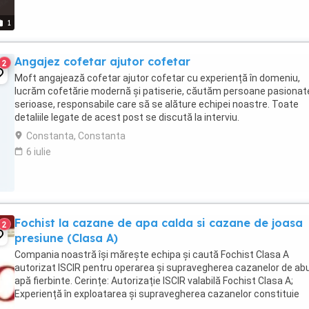
1
Angajez cofetar ajutor cofetar
2
Moft angajează cofetar ajutor cofetar cu experiență în domeniu,
lucrăm cofetărie modernă și patiserie, căutăm persoane pasionat
serioase, responsabile care să se alăture echipei noastre. Toate
detaliile legate de acest post se discută la interviu.
Constanta, Constanta
6 iulie
Fochist la cazane de apa calda si cazane de joasa
2
presiune (Clasa A)
Compania noastră își mărește echipa și caută Fochist Clasa A
autorizat ISCIR pentru operarea și supravegherea cazanelor de abu
apă fierbinte. Cerințe: Autorizație ISCIR valabilă Fochist Clasa A;
Experiență în exploatarea și supravegherea cazanelor constituie
avantaj; Cunoștințe privind normele ...