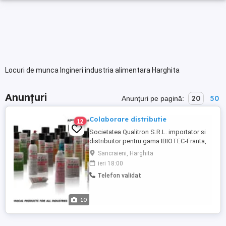
Locuri de munca Ingineri industria alimentara Harghita
Anunțuri
20
50
Anunțuri pe pagină:
Colaborare distributie
12
Societatea Qualitron S.R.L. importator si
distribuitor pentru gama IBIOTEC-Franta,
care inglobeaza produse de lubrefiere
Sancraieni, Harghita
(uleiuri, unsori), substante de curatare
ieri 18:00
(solventi, detergenti industriali) sprayuri
Telefon validat
tehnice, suntem interesati de a coopta
colaboratori in tara,pentru vanzarea
directa catre industrie ...
10