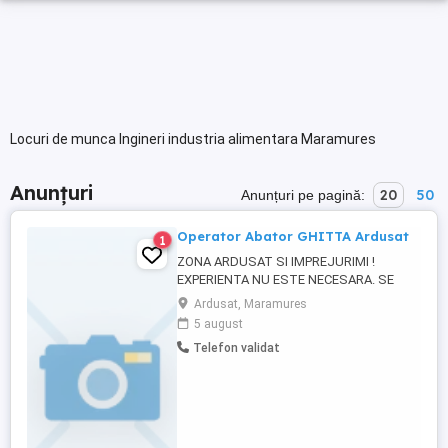
Locuri de munca Ingineri industria alimentara Maramures
Anunțuri
20
50
Anunțuri pe pagină:
Operator Abator GHITTA Ardusat
1
ZONA ARDUSAT SI IMPREJURIMI !
EXPERIENTA NU ESTE NECESARA. SE
OFERA O MASA CALDA ZILNIC. SALARIU
Ardusat, Maramures
ATRACTIV
5 august
Telefon validat