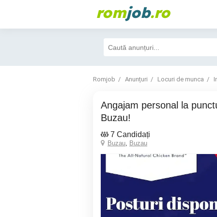
rom
job
.ro
Romjob
Anunțuri
Locuri de munca
I
Angajam personal la punctul de lucru din
Buzau!
7 Candidați
Buzau
,
Buzau