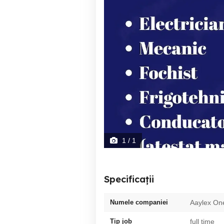
1
/ 1
Specificații
Numele companiei
Aaylex On
Tip job
full time