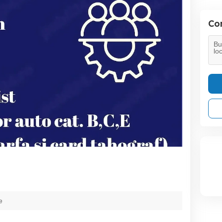
Con
e