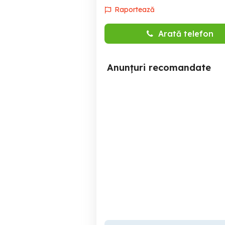
Raportează
Arată telefon
Anunțuri recomandate
Angajam transator pui cu
experienta
Buzau