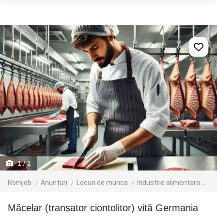
1
/ 1
Romjob
Anunțuri
Locuri de munca
Industrie alimentara
Pr
Măcelar (tranșator ciontolitor) vită Germania