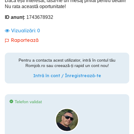
Dacă ești interesat, lasă-ne un mesaj privat pentru detalii!
Nu rata această oportunitate!
ID anunț
: 1743678932
Vizualizări:
0
Raportează
Pentru a contacta acest utilizator, intră în contul tău
Romjob.ro sau creează-ți rapid un cont nou!
Intră în cont / Înregistrează-te
Telefon validat