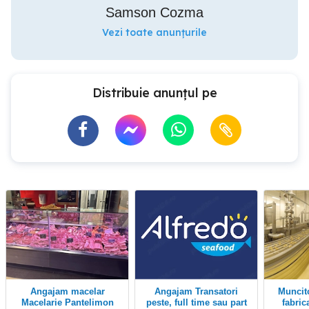
Samson Cozma
Vezi toate anunțurile
Distribuie anunțul pe
Angajam macelar
Angajam Transatori
Muncitor necalificat în
Macelarie Pantelimon
peste, full time sau part
fabric