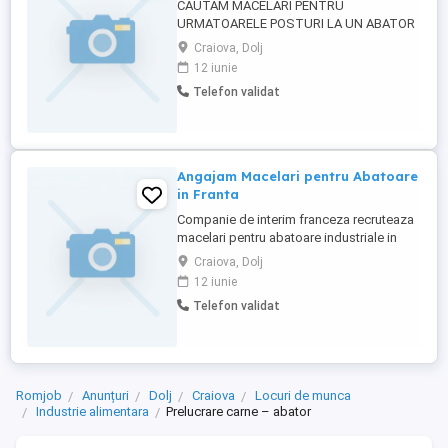
CAUTAM MACELARI PENTRU
URMATOARELE POSTURI LA UN ABATOR
IN FRANTA : PVLH = fabricarea batoanelor
Craiova, Dolj
de salam uscat = respectarea ritmului liniei
12 iunie
+ greutatea barei aproximativ 5 kg ieșire
Telefon validat
malaxor : umplerea cărucioarelor bacurilor
inox mobile + control și înregistrare +
împingerea bacurilor în camera ...
Angajam Macelari pentru Abatoare
in Franta
Companie de interim franceza recruteaza
macelari pentru abatoare industriale in
Franta. Se cere: -experienta in macelarie(
Craiova, Dolj
vita porc) -seriozitate si profesionalism -
12 iunie
disponibilitate pentru munca in strainatate
Telefon validat
Oferim: -contract legal in Franta, pe termen
lung -salariu atractiv+ore suplimentare
platite -echipament ...
Romjob
Anunțuri
Dolj
Craiova
Locuri de munca
Industrie alimentara
Prelucrare carne – abator