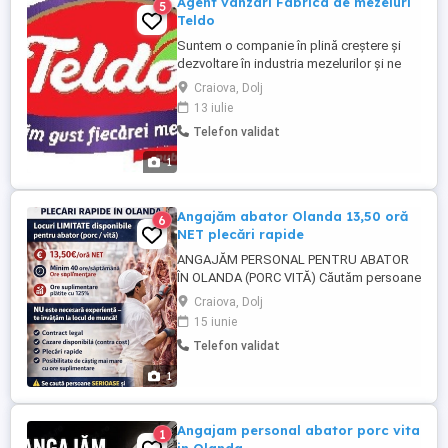
Agent vanzari Fabrica de mezeluri
5
Teldo
Suntem o companie în plină creștere și
dezvoltare în industria mezelurilor și ne
aflăm în cautarea unor colegi dinamici și
Craiova, Dolj
entuziaști pentru a se alătura echipei
13 iulie
noastre de vânzări.
Telefon validat
1
Angajăm abator Olanda 13,50 oră
6
NET plecări rapide
ANGAJĂM PERSONAL PENTRU ABATOR
ÎN OLANDA (PORC VITĂ) Căutăm persoane
serioase pentru muncă în abator în
Craiova, Dolj
Olanda. Nu este necesară experiență se
15 iunie
oferă instruire la locul de muncă. Salariu:
Telefon validat
13,50 oră NET Program: 8 ore zi (minim 40
ore săptămână) Ore suplimentare plătite
1
cu 125% Beneficii: ...
Angajam personal abator porc vita
1