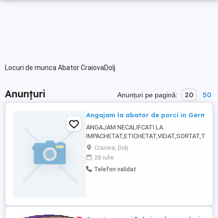
Locuri de munca Abator CraiovaDolj
Anunțuri
20
50
Anunțuri pe pagină:
Angajam la abator de porci in Germani
ANGAJAM NECALIFCATI LA
IMPACHETAT,ETICHETAT,VIDAT,SORTAT,TRA
BARBATI,FEMEI SI CUPLURI IN PRODUCTIA DE
Craiova, Dolj
ABATOR PORC!! Pentru contact 072716525. Wh
28 iulie
Sau la Nr . Transportul din Romania catre Ger
Telefon validat
este platit de catre companie. Locatii : Rheda 
in acest domeniu ...