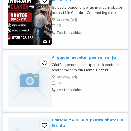
in Olanda
Se caută personal pentru muncă în abator
porc vită în Olanda. - Contract legal de
muncă - Program full-time - Plecări rapide -
Craiova, Dolj
Se acceptă bărbați și cupluri - Salariu:
15 iunie
13,50 net oră - Cazare contra cost: 400 425
Telefon validat
lună - Asigurare medicală: 165 lună - La
fiecare 3 luni, dacă asigurarea medicală ...
1
Angajam măcelari pentru franța
Căutăm personal cu experiență pentru un
abator modern din Franța. Posturi
disponibile: Dezosatori bovine și porcine
Craiova, Dolj
(Désosseur B uf et Porc) Separatori
15 iunie
Fasonatori bovine față și spate (Pareur B
Telefon validat
uf Avant et Arri re) Măcelari cu experiență
în prelucrarea tuturor pieselor de carne
bovină și porcină ...
Cautam MACELARI pentru abator in
Franta