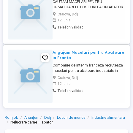
CAUTAM MACELARI PENTRU
URMATOARELE POSTURI LA UN ABATOR
IN FRANTA : PVLH = fabricarea batoanelor
Craiova, Dolj
de salam uscat = respectarea ritmului liniei
12 iunie
+ greutatea barei aproximativ 5 kg ieșire
Telefon validat
malaxor : umplerea cărucioarelor bacurilor
inox mobile + control și înregistrare +
împingerea bacurilor în camera ...
Angajam Macelari pentru Abatoare
in Franta
Companie de interim franceza recruteaza
macelari pentru abatoare industriale in
Franta. Se cere: -experienta in macelarie(
Craiova, Dolj
vita porc) -seriozitate si profesionalism -
12 iunie
disponibilitate pentru munca in strainatate
Telefon validat
Oferim: -contract legal in Franta, pe termen
lung -salariu atractiv+ore suplimentare
platite -echipament ...
Romjob
Anunțuri
Dolj
Locuri de munca
Industrie alimentara
Prelucrare carne – abator