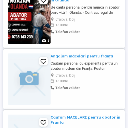
in Olanda
Se caută personal pentru muncă în abator
porc vită în Olanda. - Contract legal de
muncă - Program full-time - Plecări rapide -
Craiova, Dolj
Se acceptă bărbați și cupluri - Salariu:
15 iunie
13,50 net oră - Cazare contra cost: 400 425
Telefon validat
lună - Asigurare medicală: 165 lună - La
fiecare 3 luni, dacă asigurarea medicală ...
1
Angajam măcelari pentru franța
Căutăm personal cu experiență pentru un
abator modern din Franța. Posturi
disponibile: Dezosatori bovine și porcine
Craiova, Dolj
(Désosseur B uf et Porc) Separatori
15 iunie
Fasonatori bovine față și spate (Pareur B
Telefon validat
uf Avant et Arri re) Măcelari cu experiență
în prelucrarea tuturor pieselor de carne
bovină și porcină ...
Cautam MACELARI pentru abator in
Franta