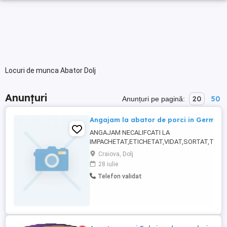
Locuri de munca Abator Dolj
Anunțuri
20
50
Anunțuri pe pagină:
Angajam la abator de porci in Germani
ANGAJAM NECALIFCATI LA
IMPACHETAT,ETICHETAT,VIDAT,SORTAT,TRA
BARBATI,FEMEI SI CUPLURI IN PRODUCTIA DE
Craiova, Dolj
ABATOR PORC!! Pentru contact 072716525. Wh
28 iulie
Sau la Nr . Transportul din Romania catre Ger
Telefon validat
este platit de catre companie. Locatii : Rheda 
in acest domeniu ...