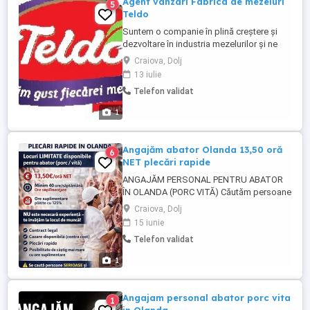
Agent vanzari Fabrica de mezeluri
5
Teldo
Suntem o companie în plină creștere și
dezvoltare în industria mezelurilor și ne
aflăm în cautarea unor colegi dinamici și
Craiova, Dolj
entuziaști pentru a se alătura echipei
13 iulie
noastre de vânzări.
Telefon validat
1
Angajăm abator Olanda 13,50 oră
6
NET plecări rapide
ANGAJĂM PERSONAL PENTRU ABATOR
ÎN OLANDA (PORC VITĂ) Căutăm persoane
serioase pentru muncă în abator în
Craiova, Dolj
Olanda. Nu este necesară experiență se
15 iunie
oferă instruire la locul de muncă. Salariu:
Telefon validat
13,50 oră NET Program: 8 ore zi (minim 40
ore săptămână) Ore suplimentare plătite
1
cu 125% Beneficii: ...
Angajam personal abator porc vita
1