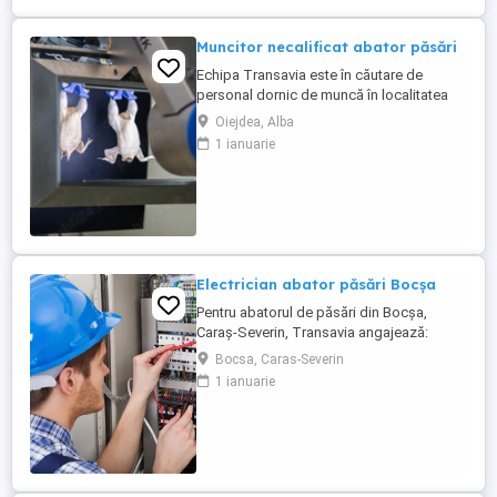
Asigurare Medicală - Concediu Plătit Se ...
Muncitor necalificat abator păsări
Echipa Transavia este în căutare de
personal dornic de muncă în localitatea
Oiejdea, jud. Alba. În acest moment avem
Oiejdea, Alba
nevoie de personal în cadrul abatorului în
1 ianuarie
departamentul de rampă. Se lucrează
doar schimbul 1 de la ora 04:00 - 13:00
Beneficii: - salariu; - tichete de masă în
valoare de 45 lei ...
Electrician abator păsări Bocșa
Pentru abatorul de păsări din Bocșa,
Caraș-Severin, Transavia angajează:
ELECTRICIAN (3 schimburi) Persoanele
Bocsa, Caras-Severin
selectate vor participa alături de angajaţi
1 ianuarie
experimentaţi la cunoaşterea domeniului
şi a sarcinilor specifice de muncă.
ADRESĂ: Loc. Bocșa, Drumul Binișului, Nr.
10, Județ Caraș-Severin Cerințe: - ...