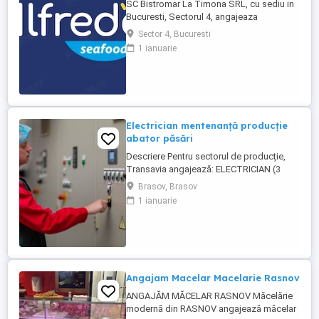
SC Bistromar La Timona SRL, cu sediu in
Bucuresti, Sectorul 4, angajeaza
Transatori peste cu experienta de cel
Sector 4, Bucuresti
putin un an. Angajam persoane cu norma
1 ianuarie
intreaga, dar si part time: 4 sau 2 ore zi.
Oferim : - pachet salarial: 5500 - 6000 lei
net (format din salariu de incadrare,
tichete de masa (30 ...
Electrician mentenanță producție
abator păsări
Descriere Pentru sectorul de producție,
Transavia angajează: ELECTRICIAN (3
schimburi) Persoanele selectate vor
Brasov, Brasov
participa alături de angajaţi experimentaţi
1 ianuarie
la cunoaşterea domeniului şi a sarcinilor
specifice de muncă. Locație: Brașov,
județul Brașov, Abator păsări Brașov
Cerințe: - certficat de ...
Angajam Macelar Macelarie Rasnov
ANGAJĂM MĂCELAR RASNOV Măcelărie
modernă din RASNOV angajează măcelar