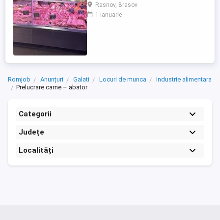
cu experiență. Cerințe: Experiență în
Rasnov, Brasov
tranșarea și fasonarea cărnii de porc, vită
1 ianuarie
și pasăre; Seriozitate, atenție la detalii și
spirit de echipă; Respectarea normelor de
igienă și siguranță alimentară; Experiența
în prepararea produselor ...
Romjob
Anunțuri
Galati
Locuri de munca
Industrie alimentara
Prelucrare carne – abator
Categorii
Județe
Localități