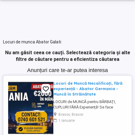
Locuri de munca Abator Galati
Nu am găsit ceea ce cauți.
Selectează categoria și alte
filtre de căutare pentru a eficientiza căutarea
Anunțuri care te-ar putea interesa
Locuri de Muncă Necalificați, fără
experiență - Abator Germania -
Muncă în Străinătate
LOCURI de MUNCĂ pentru BĂRBAȚI,
CUPLURI FĂRĂ Experiență! Se face
INSTRUIRE la Locul de Muncă! BENEFICII: -
Brasov, Brasov
Contract de Muncă German - Cazare
1 ianuarie
Asigurată (doar 2 persoane pe cameră) -
Transport de la cazare la muncă - AVANS
săptămânal - sporuri - alocație copii -