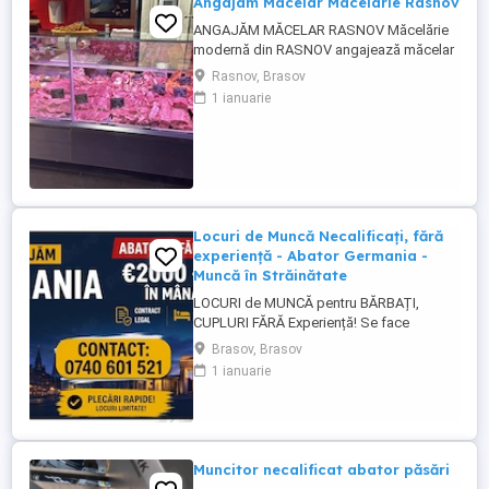
Angajam Macelar Macelarie Rasnov
ANGAJĂM MĂCELAR RASNOV Măcelărie
modernă din RASNOV angajează măcelar
cu experiență. Cerințe: Experiență în
Rasnov, Brasov
tranșarea și fasonarea cărnii de porc, vită
1 ianuarie
și pasăre; Seriozitate, atenție la detalii și
spirit de echipă; Respectarea normelor de
igienă și siguranță alimentară; Experiența
în prepararea produselor ...
Locuri de Muncă Necalificați, fără
experiență - Abator Germania -
Muncă în Străinătate
LOCURI de MUNCĂ pentru BĂRBAȚI,
CUPLURI FĂRĂ Experiență! Se face
INSTRUIRE la Locul de Muncă! BENEFICII: -
Brasov, Brasov
Contract de Muncă German - Cazare
1 ianuarie
Asigurată (doar 2 persoane pe cameră) -
Transport de la cazare la muncă - AVANS
săptămânal - sporuri - alocație copii -
Asigurare Medicală - Concediu Plătit Se ...
Muncitor necalificat abator păsări