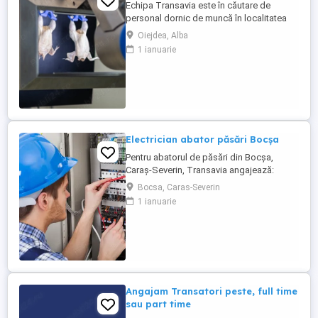
Echipa Transavia este în căutare de
personal dornic de muncă în localitatea
Oiejdea, jud. Alba. În acest moment avem
Oiejdea, Alba
nevoie de personal în cadrul abatorului în
1 ianuarie
departamentul de rampă. Se lucrează
doar schimbul 1 de la ora 04:00 - 13:00
Beneficii: - salariu; - tichete de masă în
valoare de 45 lei ...
Electrician abator păsări Bocșa
Pentru abatorul de păsări din Bocșa,
Caraș-Severin, Transavia angajează:
ELECTRICIAN (3 schimburi) Persoanele
Bocsa, Caras-Severin
selectate vor participa alături de angajaţi
1 ianuarie
experimentaţi la cunoaşterea domeniului
şi a sarcinilor specifice de muncă.
ADRESĂ: Loc. Bocșa, Drumul Binișului, Nr.
10, Județ Caraș-Severin Cerințe: - ...
Angajam Transatori peste, full time
sau part time