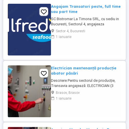
Angajam Transatori peste, full time
sau part time
SC Bistromar La Timona SRL, cu sediu in
Bucuresti, Sectorul 4, angajeaza
Transatori peste cu experienta de cel
Sector 4, Bucuresti
putin un an. Angajam persoane cu norma
1 ianuarie
intreaga, dar si part time: 4 sau 2 ore zi.
Oferim : - pachet salarial: 5500 - 6000 lei
net (format din salariu de incadrare,
tichete de masa (30 ...
Electrician mentenanță producție
abator păsări
Descriere Pentru sectorul de producție,
Transavia angajează: ELECTRICIAN (3
schimburi) Persoanele selectate vor
Brasov, Brasov
participa alături de angajaţi experimentaţi
1 ianuarie
la cunoaşterea domeniului şi a sarcinilor
specifice de muncă. Locație: Brașov,
județul Brașov, Abator păsări Brașov
Cerințe: - certficat de ...