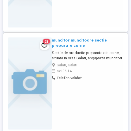
muncitor muncitoare sectie
32
preparate carne
Sectie de productie preparate din carne ,
situata in oras Galati, angajeaza muncitori
necalificati : -femei pentru curatenie in
Galati, Galati
sectia de productie si spalat navete
azi 06:14
program fix tura 1 6.30-15 si tura 2 12.30-
Telefon validat
21 cei interesati vor trimite cv cu date
contact si experienta