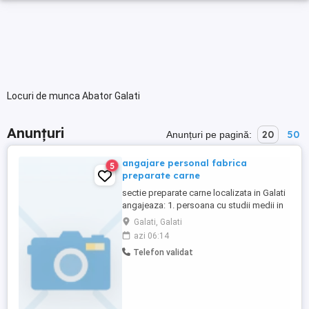
Locuri de munca Abator Galati
Anunțuri
20
50
Anunțuri pe pagină:
angajare personal fabrica
5
preparate carne
sectie preparate carne localizata in Galati
angajeaza: 1. persoana cu studii medii in
vederea intocmirii rapoartelor de gestiune
Galati, Galati
si productie. experienta in gestionarea
azi 06:14
stocurilor sau contabilitate primara. varsta
Telefon validat
cuprinsa intre 35-45 ani. 2. persoana cu
experienta de minim 2 ani intr o sectie ...