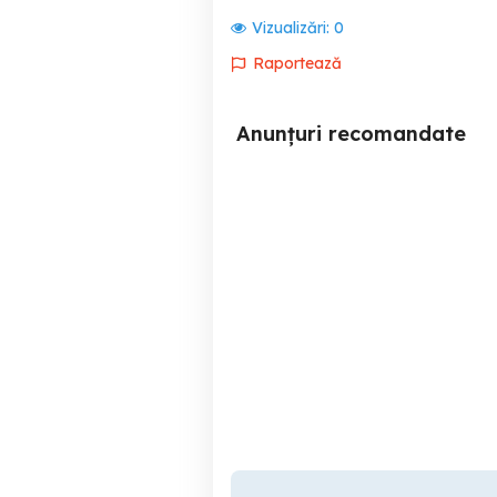
Vizualizări:
0
Raportează
Anunțuri recomandate
Muncitori pentru tras cablu
Banca Cooperatistă PUTNA
- INCEPERE IMEDIATA
Focsani