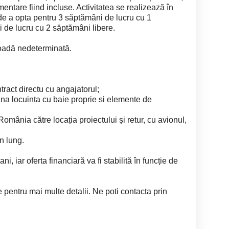
entare fiind incluse. Activitatea se realizează în
a de a opta pentru 3 săptămâni de lucru cu 1
de lucru cu 2 săptămâni libere.
oadă nedeterminată.
tract directu cu angajatorul;
ana locuinta cu baie proprie si elemente de
omânia către locația proiectului și retur, cu avionul,
en lung.
i, iar oferta financiară va fi stabilită în funcție de
ie pentru mai multe detalii. Ne poti contacta prin