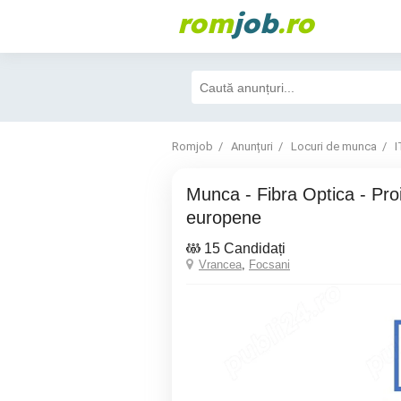
rom
job
.ro
Romjob
Anunțuri
Locuri de munca
I
Munca - Fibra Optica - Proiecte in tari
europene
15 Candidați
Vrancea
,
Focsani