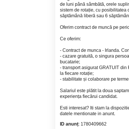
de luni până sâmbătă, orele suplim
sistem de rotație, cu posibilitate
săptămână liberă sau 6 săptămâni 
Oferim contract de muncă pe peri
Ce oferim:
- Contract de munca - Irlanda. Con
- cazare gratuită, o singura perso
bucatarie;
- transport asigurat GRATUIT din R
la fiecare rotație;
- stabilitate și colaborare pe term
Salariul este plătit la doua saptaman
experiența fiecărui candidat.
Esti interesat? Iti stam la dispozit
datele mentionate in anunt.
ID anunț
: 1780409662