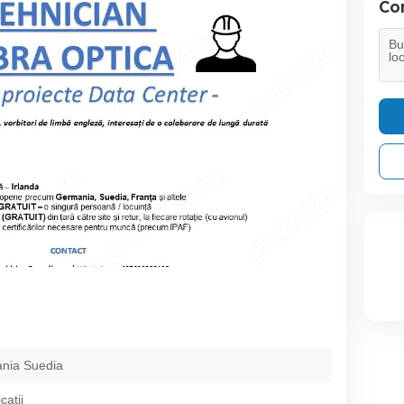
Con
nia Suedia
catii