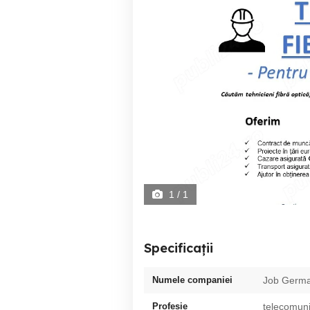
1
/ 1
Specificații
Numele companiei
Job Germa
Profesie
telecomuni