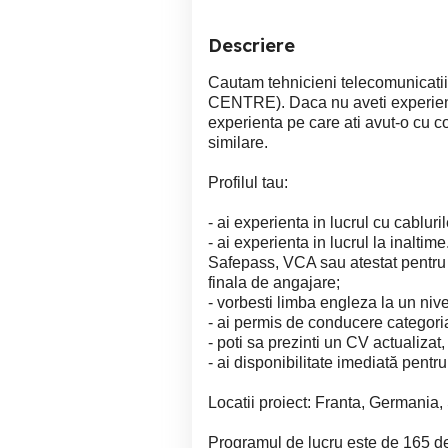
Descriere
Cautam tehnicieni telecomunicatii
CENTRE). Daca nu aveti experient
experienta pe care ati avut-o cu 
similare.
Profilul tau:
- ai experienta in lucrul cu cabluril
- ai experienta in lucrul la inalt
Safepass, VCA sau atestat pentru l
finala de angajare;
- vorbesti limba engleza la un niv
- ai permis de conducere categori
- poti sa prezinti un CV actualizat
- ai disponibilitate imediată pentru
Locatii proiect: Franta, Germania,
Programul de lucru este de 165 d