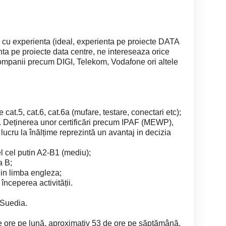
 cu experienta (ideal, experienta pe proiecte DATA
a pe proiecte data centre, ne intereseaza orice
companii precum DIGI, Telekom, Vodafone ori altele
e cat.5, cat.6, cat.6a (mufare, testare, conectari etc);
ime. Deținerea unor certificări precum IPAF (MEWP),
ucru la înălțime reprezintă un avantaj in decizia
el cel putin A2-B1 (mediu);
a B;
, in limba engleza;
 începerea activității.
 Suedia.
e ore pe lună, aproximativ 53 de ore pe săptămână,