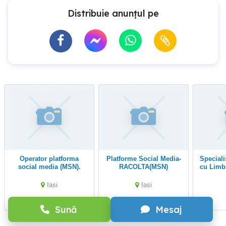
Distribuie anunțul pe
Operator platforma
Platforme Social Media-
Specialist Suport Tehnic
social media (MSN).
RACOLTA(MSN)
cu Limba
Iasi
Iasi
Sună
Mesaj