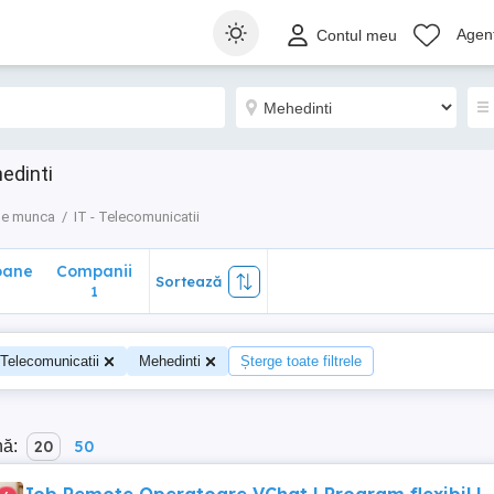
ane
Companii
Sortează
Agenț
Contul meu
1
hedinti
de munca
IT - Telecomunicatii
oane
Companii
Sortează
1
 Telecomunicatii
Mehedinti
Șterge toate filtrele
nă:
20
50