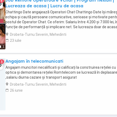
Job Remote Operatoare VChat | Program flexibil |
6
Lucreaza de acasa | Lucru de acasa
Chattingo Date angajează Operatori Chat Chattingo Date își măre
echipa și caută persoane comunicative, serioase și motivate pent
postul de Operator Chat. Ce oferim: Salariu între 4.200 și 7.000 lei, î
funcție de performanță și implicare net. Se lucreaza doar de acas
Efectuarea platilor se fac ...
Drobeta-Turnu Severin, Mehedinti
23 iulie
1
Angajam în telecomunicati
3
Angajam muncitori necalificati și calificați la construirea rețelei cu 
optica și demontarea rețelei Romtelecom se lucrează în deplasar
,salariu diurna cazare și transport asigurat
Drobeta-Turnu Severin, Mehedinti
26 iunie