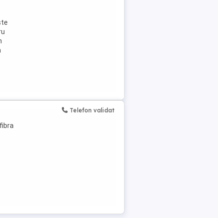
ște
ru
n
a
Telefon validat
fibra
e