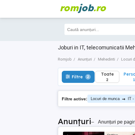
rom
job
.ro
Toate
Perso
Filtre
2
2
1
Joburi in IT, telecomunicatii Me
Romjob
Anunțuri
Mehedinti
Locuri 
Toate
Pers
Filtre
2
2
1
→
Filtre active:
Locuri de munca
IT -
Anunțuri
–
Anunțuri pe pagi