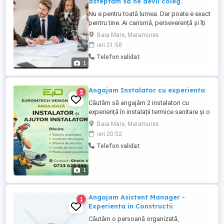
asteptăm sa ne devii coleg.
Nu e pentru toată lumea. Dar poate e exact
pentru tine. Ai carismă, perseverență și îți
place să lucrezi cu oamenii? Poți
Baia Mare, Maramures
transforma încrederea în siguranță
ieri 21:58
financiară! Căutăm oameni care vor să
Telefon validat
devină Consultanți în asigurări de viață sau
1
Unit manager part-time sau full-time. Te
formăm. Te susținem. ...
Angajam Instalator cu experienta
3
Căutăm să angajăm 2 instalatori cu
experiență în instalații termice sanitare și o
persoană pentru montaj pompe de
Baia Mare, Maramures
căldură ! Oferim : Mașină de serviciu(
ieri 20:52
sediu-pct de lucru) Salariu peste medie în
Telefon validat
funcție de capacitatea fiecăruia .
1
Angajam Asistent Manager -
1
Experienta in Constructii
Căutăm o persoană organizată,