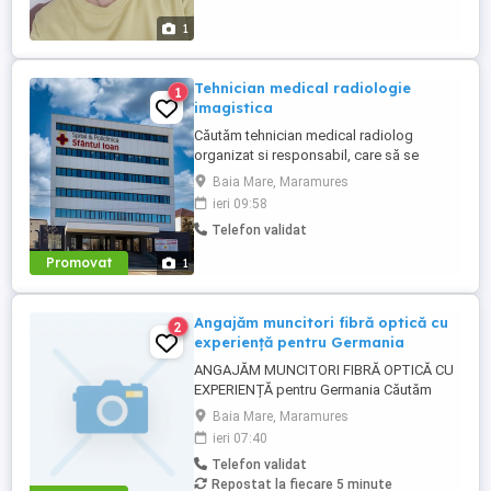
1
Tehnician medical radiologie
1
imagistica
Căutăm tehnician medical radiolog
organizat si responsabil, care să se
alăture echipei noastre. Persoana potrivită
Baia Mare, Maramures
va avea un rol esențial în asigurarea unei
ieri 09:58
experiențe pozitive pentru pacienți, printr-
Telefon validat
o comunicare eficientă și o gestionare
corectă a documentelor medicale. Cerinte:
Promovat
1
Absolvent al Scolii ...
Angajăm muncitori fibră optică cu
2
experiență pentru Germania
ANGAJĂM MUNCITORI FIBRĂ OPTICĂ CU
EXPERIENȚĂ pentru Germania Căutăm
oameni serioși și cu experiență în fibră
Baia Mare, Maramures
optică pentru proiecte stabile în Germania!
ieri 07:40
Se caută personal pentru: Pozare cablu
Telefon validat
fibră optică Mufare fibră optică Lucrări de
Repostat la fiecare 5 minute
teren și instalare Oferim: Salariu atractiv ...