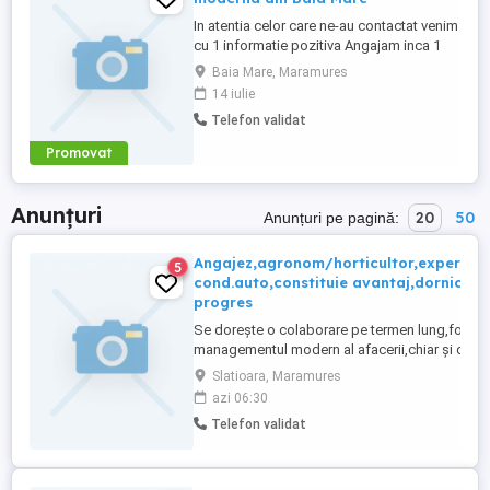
In atentia celor care ne-au contactat venim
cu 1 informatie pozitiva Angajam inca 1
bucatar. Conditii: cunostinte avansate in
Baia Mare, Maramures
bucatarie. Pentru cei care nu ne cunosc
14 iulie
avem echipa frumoasa, persoane cu
Telefon validat
initiativa, conditii de munca optime locatie
moderna Baia Mare . Va multumim si va
Promovat
asteptam in echipa ...
Anunțuri
20
50
Anunțuri pe pagină:
Angajez,agronom/horticultor,experient
5
cond.auto,constituie avantaj,dornic/ca
progres
Se dorește o colaborare pe termen lung,formar
managementul modern al afacerii,chiar și dezv
propriei afaceri,dacă doriți. Ofer/cer seriozita
Slatioara, Maramures
azi 06:30
Telefon validat