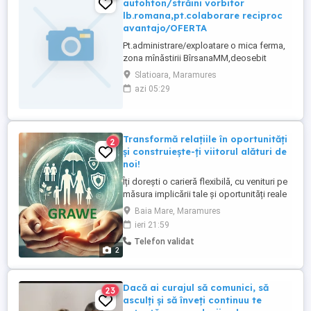
autohton/străini vorbitor
lb.romana,pt.colaborare reciproc
avantajo/OFERTA
Pt.administrare/exploatare o mica ferma,
zona mînăstirii BîrsanaMM,deosebit
potențial turistic.! Pot fi si2,3familii care sa
Slatioara, Maramures
colaboreze inpreuna,pe termen
azi 05:29
lung,necesar/cunoștințe la nivel de bun
meseriaș în construcții și agricole, macar
una dintre persoane ...
Transformă relațiile în oportunități
2
și construiește-ți viitorul alături de
noi!
Îți dorești o carieră flexibilă, cu venituri pe
măsura implicării tale și oportunități reale
de dezvoltare profesională? Alătură-te
Baia Mare, Maramures
echipei noastre și construiește-ți o carieră
ieri 21:59
de succes în domeniul asigurărilor! Ce
Telefon validat
căutăm: Persoane comunicative și
2
orientate către clienți Spirit antreprenorial
și ...
Dacă ai curajul să comunici, să
23
asculți și să înveți continuu te