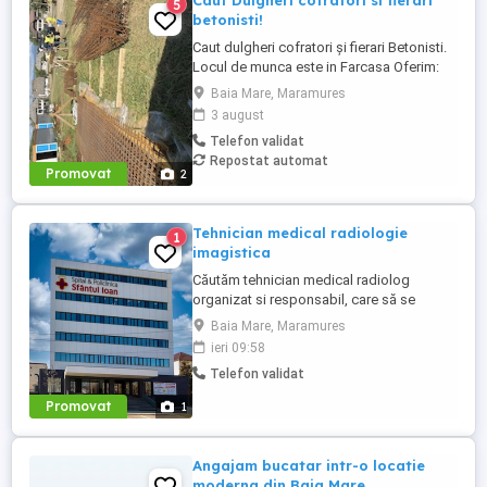
Caut Dulgheri cofratori si fierari
5
betonisti!
Caut dulgheri cofratori și fierari Betonisti.
Locul de munca este in Farcasa Oferim:
Contract de muncă. +cazare si masă
Baia Mare, Maramures
caldă Salariul se plateste in data de 15 si
3 august
30 a fiecărei luni Cei interesați ma pot
Telefon validat
contacta la următorul număr de telefon:
Repostat automat
Promovat
2
Tehnician medical radiologie
1
imagistica
Căutăm tehnician medical radiolog
organizat si responsabil, care să se
alăture echipei noastre. Persoana potrivită
Baia Mare, Maramures
va avea un rol esențial în asigurarea unei
ieri 09:58
experiențe pozitive pentru pacienți, printr-
Telefon validat
o comunicare eficientă și o gestionare
corectă a documentelor medicale. Cerinte:
Promovat
1
Absolvent al Scolii ...
Angajam bucatar intr-o locatie
moderna din Baia Mare