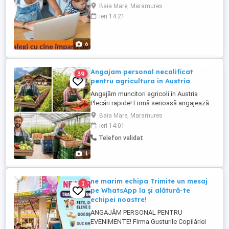
pentru a lucra in domeniul asigurarilor in
Baia Mare, Maramures
cadrul companiei DESTINE BROKER de
ieri 14:21
Asigurare si Reasigurare. Puteti afla mai
multe despre aceasta societate direct de
pe site: Este o companie in topul
6
brokerilor de asigurare din Romania ...
Angajam personal necalificat
39
pentru agricultura in Austria
Angajăm muncitori agricoli în Austria
Plecări rapide! Firmă serioasă angajează
personal pentru muncă în agricultură în
Baia Mare, Maramures
Austria. Salariu de la 2000 luna Contract
ieri 14:01
legal de muncă Cazare asigurată
Telefon validat
Posibilitate de ore suplimentare Nu este
necesară experiența Activități: -cules
1
fructe și legume -sortare ...
ne marim echipa Trimite un mesaj
1
pe WhatsApp la și alătură-te
echipei noastre!
ANGAJĂM PERSONAL PENTRU
EVENIMENTE! Firma Gusturile Copilăriei