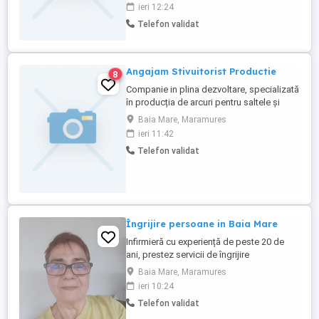
livrare la depozitul societatii Cerinte -
ieri 12:24
permis de conducere categoria B de
Telefon validat
minim 1 ani - capacitate de a lucra in
echipa - seriozitate, punctualitate, lipsa
cazier, disponibilitate ...
Angajam Stivuitorist Productie
8
Companie in plina dezvoltare, specializată
în producția de arcuri pentru saltele și
canapele. Necesita atestat si experienta
Baia Mare, Maramures
pe stivuitor Pachet salarial oferit: - Bonus
ieri 11:42
in functie de performanta - Bonus de
Telefon validat
prezenta - Ore suplimentare platite dublu -
Tichete de masa in valoare de 30 lei zi
lucratoare - ...
Îngrijire persoane in Baia Mare
Infirmieră cu experiență de peste 20 de
ani, prestez servicii de îngrijire
batrani.Diaponibila între 6 și 8 ore pe zi,de
Baia Mare, Maramures
luni până vineri.
ieri 10:24
Telefon validat