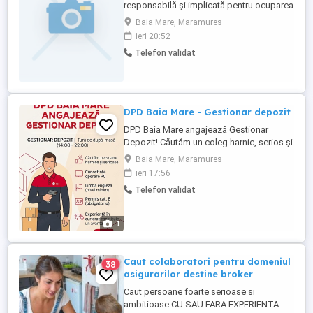
responsabilă și implicată pentru ocuparea
postului de Asistent Manager, cu activitate
Baia Mare, Maramures
în zona administrativă și tehnică și suport
ieri 20:52
operațional pentru compania noastră din
Telefon validat
domeniul instalațiilor. Obligatoriu scoala
tehnica, Cunostinte tehnice.
Responsabilități principale: ...
DPD Baia Mare - Gestionar depozit
DPD Baia Mare angajează Gestionar
Depozit! Căutăm un coleg harnic, serios și
dornic de muncă pentru a se alătura
Baia Mare, Maramures
echipei noastre din Baia Mare. Dacă ești o
ieri 17:56
persoană organizată și îți place
Telefon validat
dinamismul, te așteptăm în echipă! Ce
oferim Program: Program stabil: Tura de
după-masă, de luni până vineri, ...
1
Caut colaboratori pentru domeniul
38
asigurarilor destine broker
Caut persoane foarte serioase si
ambitioase CU SAU FARA EXPERIENTA