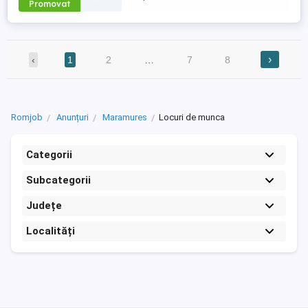
Promovat
›
‹
1
2
…
7
8
Romjob
Anunțuri
Maramures
Locuri de munca
Categorii
Subcategorii
Județe
Localități