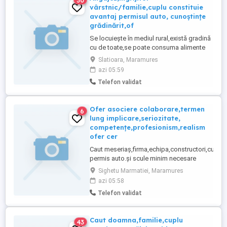
30
vârstnic/familie,cuplu constituie
avantaj permisul auto, cunoștințe
grădinărit,of
Se locuiește în mediul rural,există gradină
cu de toate,se poate consuma alimente
sănătoase ofer/ cer seriozitate maximă
Slatioara, Maramures
azi 05:59
Telefon validat
Ofer asociere colaborare,termen
6
lung implicare,seriozitate,
competențe,profesionism,realism
ofer cer
Caut meseriaș,firma,echipa,constructori,cu
permis auto.și scule minim necesare
agronom, horticultor
Sighetu Marmatiei, Maramures
,tâmplar,electromecanic,as.medical,tehnician
azi 05:58
vet.pt.a dezvolta iniția diverse proiecte în
Telefon validat
domeniu de competență
Caut doamna,familie,cuplu
43