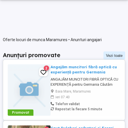
Oferte locuri de munca Maramures • Anunturi angajari
Anunțuri promovate
Vezi toate
Angajăm muncitori fibră optică cu
2
experiență pentru Germania
ANGAJĂM MUNCITORI FIBRĂ OPTICĂ CU
EXPERIENȚĂ pentru Germania Căutăm
oameni serioși și cu experiență în fibră
Baia Mare, Maramures
optică pentru proiecte stabile în Germania!
ieri 07:40
Se caută personal pentru: Pozare cablu
Telefon validat
fibră optică Mufare fibră optică Lucrări de
Repostat la fiecare 5 minute
teren și instalare Oferim: Salariu atractiv ...
Promovat