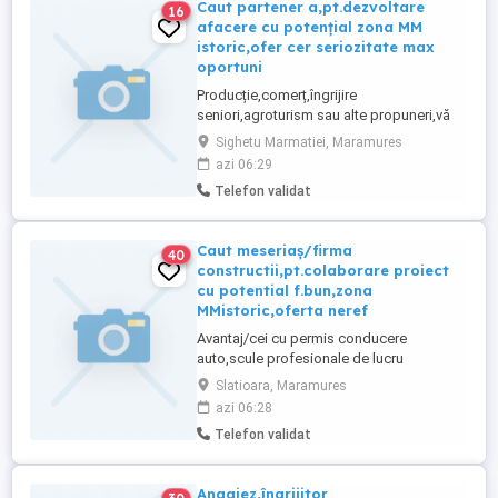
Caut partener a,pt.dezvoltare
16
afacere cu potențial zona MM
istoric,ofer cer seriozitate max
oportuni
Producție,comerț,îngrijire
seniori,agroturism sau alte propuneri,vă
aștept cu deosebit interes la o discuție și
Sighetu Marmatiei, Maramures
luarea împreună a unor decizii pt.
azi 06:29
demararea activitâtii,
Telefon validat
Caut meseriaș/firma
40
constructii,pt.colaborare proiect
cu potential f.bun,zona
MMistoric,oferta neref
Avantaj/cei cu permis conducere
auto,scule profesionale de lucru
personale să fie folosite măcar pt. început
Slatioara, Maramures
,acoperă cît mai mult din gama lucrărilor
azi 06:28
de instalații,dulgherie, finisaje moderne
Telefon validat
Angajez,îngrijitor