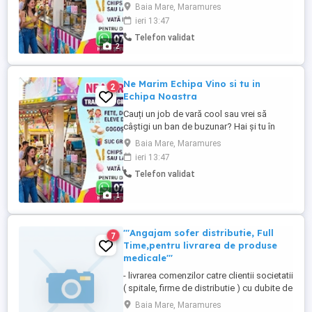
Maramureșene își mărește echipa! Căutăm
Baia Mare, Maramures
persoane serioase și dornice de muncă
ieri 13:47
pentru activități la festivaluri, târguri și zile
Telefon validat
de oraș. Program atractiv Mediu de lucru
2
plăcut Plata motivantă Experiența
constituie un avantaj, dar ...
Ne Marim Echipa Vino si tu in
2
Echipa Noastra
Cauți un job de vară cool sau vrei să
câștigi un ban de buzunar? Hai și tu în
echipa noastră! Ce vei pregăti și vinde:
Baia Mare, Maramures
Gogoșele biluțe calde și pufoase Suc
ieri 13:47
Granita Slushy răcoritor Chips pe băț sau
Telefon validat
la cornet super crocante Vată pe băț
colorată Ce îți oferim: Transport GRATUIT
1
în toată țara! ...
'''Angajam sofer distributie, Full
7
Time,pentru livrarea de produse
medicale'''
- livrarea comenzilor catre clientii societatii
( spitale, firme de distributie ) cu dubite de
17mc - pregatirea comenzilor pentru
Baia Mare, Maramures