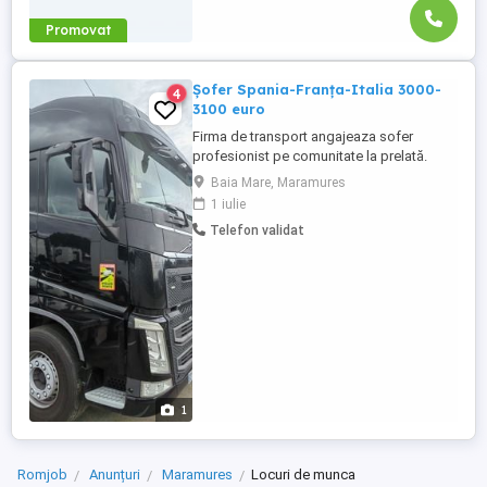
Promovat
Șofer Spania-Franța-Italia 3000-
4
3100 euro
Firma de transport angajeaza sofer
profesionist pe comunitate la prelată.
Țările tranzitate sunt: Spania-Franta sau
Baia Mare, Maramures
Spania-Italia CERINTE: permis categ. C,E
1 iulie
card tahograf atestat transport marfa aviz
Telefon validat
medical si psihologic valabil experiență
minim 6 luni OFERIM: - venituri lunare 3.000
( compus din ...
1
Romjob
Anunțuri
Maramures
Locuri de munca