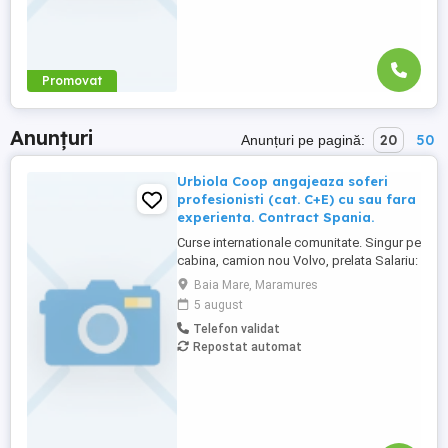
Promovat
Anunțuri
20
50
Anunțuri pe pagină:
Urbiola Coop angajeaza soferi
profesionisti (cat. C+E) cu sau fara
experienta. Contract Spania.
Curse internationale comunitate. Singur pe
cabina, camion nou Volvo, prelata Salariu:
2700 luna net 12.000 km (garantat) Prima
Baia Mare, Maramures
0,06 camion km extra peste 12000 km; +
5 august
100 prima la angajare pt. ADR; + 300 prima
Telefon validat
pentru 6 luni lucrate; + 300 prima pentru 9
Repostat automat
luni lucrate; + 300 prima pentru 12 luni
lucrate. Cazare, ...