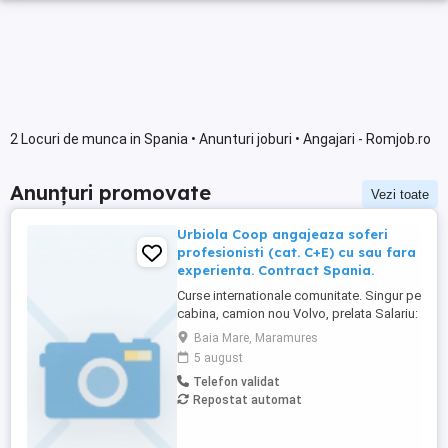
2 Locuri de munca in Spania • Anunturi joburi • Angajari - Romjob.ro
Anunțuri promovate
Vezi toate
Urbiola Coop angajeaza soferi
profesionisti (cat. C+E) cu sau fara
experienta. Contract Spania.
Curse internationale comunitate. Singur pe
cabina, camion nou Volvo, prelata Salariu:
2700 luna net 12.000 km (garantat) Prima
Baia Mare, Maramures
0,06 camion km extra peste 12000 km; +
5 august
100 prima la angajare pt. ADR; + 300 prima
Telefon validat
pentru 6 luni lucrate; + 300 prima pentru 9
Repostat automat
luni lucrate; + 300 prima pentru 12 luni
lucrate. Cazare, ...