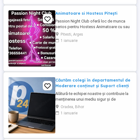
Animatoare si Hostess Pitești
Passion Night Club oferă loc de munca
serios pentru Hostess Animatoare cu sau
fără experiență. Nu punem accent pe
Pitesti, Arges
aspecul fizic !! Dacă ai peste 18 ani, ești o
1 ianuarie
fire deschisă, sociabilă și fără inhibiții te
invităm să faci parte din echipa noastră
bazată pe respect, încredere și susținere .
Facilități: ...
Căutăm colegi în departamentul de
Moderare conținut și Suport clienți
Alătură-te echipei noastre și contribuie la
menținerea unui mediu sigur și de
încredere pe platformele noastre de
Oradea, Bihor
anunțuri din România, Germania și
1 ianuarie
Ungaria. În funcție de experiența și
abilitățile tale, vei avea un rol în moderarea
conținutului postat de utilizatori și sau în
oferirea de suport clienților ...