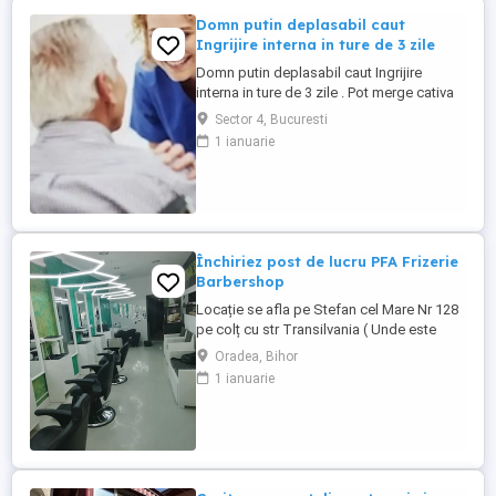
Domn putin deplasabil caut
Ingrijire interna in ture de 3 zile
Domn putin deplasabil caut Ingrijire
interna in ture de 3 zile . Pot merge cativa
pasi doar ajutat. Poti castiga in 15 zile , 53
Sector 4, Bucuresti
milioane + prime. Ridicat din pat, pus pe
1 ianuarie
scaunul cu rotile , de mers unde este
nevoie si inapoi. Eu sunt inalt si robust.
deci trebuie sa fii puternica puternic si
rezistenta ...
Închiriez post de lucru PFA Frizerie
Barbershop
Locație se afla pe Stefan cel Mare Nr 128
pe colț cu str Transilvania ( Unde este
banca Transilvania și asigurări ) într-o
Oradea, Bihor
zonă foarte circulata zona Rogerius
1 ianuarie
spațiul pote fi folosit și pentru manichiură,
pedichiură și cosmetica pentru detalii
sunat la Nr de telefon