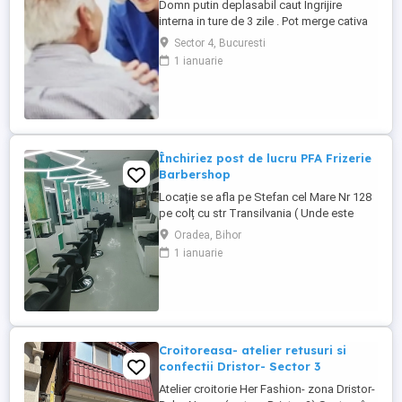
Domn putin deplasabil caut Ingrijire
interna in ture de 3 zile . Pot merge cativa
pasi doar ajutat. Poti castiga in 15 zile , 53
Sector 4, Bucuresti
milioane + prime. Ridicat din pat, pus pe
1 ianuarie
scaunul cu rotile , de mers unde este
nevoie si inapoi. Eu sunt inalt si robust.
deci trebuie sa fii puternica puternic si
rezistenta ...
Închiriez post de lucru PFA Frizerie
Barbershop
Locație se afla pe Stefan cel Mare Nr 128
pe colț cu str Transilvania ( Unde este
banca Transilvania și asigurări ) într-o
Oradea, Bihor
zonă foarte circulata zona Rogerius
1 ianuarie
spațiul pote fi folosit și pentru manichiură,
pedichiură și cosmetica pentru detalii
sunat la Nr de telefon
Croitoreasa- atelier retusuri si
confectii Dristor- Sector 3
Atelier croitorie Her Fashion- zona Dristor-