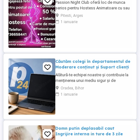
Passion Night Club oferă loc de munca
serios pentru Hostess Animatoare cu sau
fără experiență. Nu punem accent pe
Pitesti, Arges
aspecul fizic !! Dacă ai peste 18 ani, ești o
1 ianuarie
fire deschisă, sociabilă și fără inhibiții te
invităm să faci parte din echipa noastră
bazată pe respect, încredere și susținere .
Facilități: ...
Căutăm colegi în departamentul de
Moderare conținut și Suport clienți
Alătură-te echipei noastre și contribuie la
menținerea unui mediu sigur și de
încredere pe platformele noastre de
Oradea, Bihor
anunțuri din România, Germania și
1 ianuarie
Ungaria. În funcție de experiența și
abilitățile tale, vei avea un rol în moderarea
conținutului postat de utilizatori și sau în
oferirea de suport clienților ...
Domn putin deplasabil caut
Ingrijire interna in ture de 3 zile