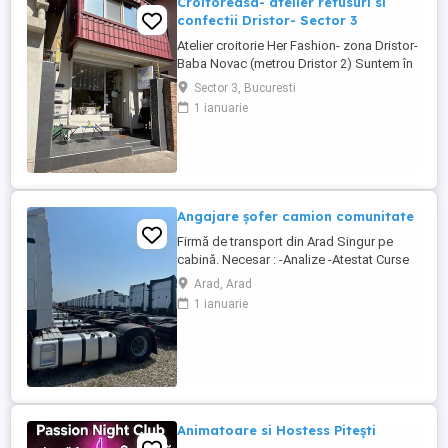
Croitoreasa- atelier retusuri si
confectii Dristor- Sector 3
Atelier croitorie Her Fashion- zona Dristor-
Baba Novac (metrou Dristor 2) Suntem în
căutarea unei croitorese talentata și
Sector 3, Bucuresti
pasionata pentru a se alătura atelierului
1 ianuarie
nostru. Dacă aveți experiență în croitorie,
dragoste pentru arta, lucrati cu placere si
maiestrie și ...
Angajare șofer camion comunitate
Firmă de transport din Arad Singur pe
cabină. Necesar : -Analize -Atestat Curse
circuit in 15 zile 3 zile libere 30 zile 7 zile
Arad, Arad
libere 8 săptămâni 14 zile libere
1 ianuarie
Austria,Cehia,Germania,Belgia, Franța,
Italia, Ungaria. Se pleaca si se vine cu
camionul , la sfârșitul perioadei, ...
Animatoare si Hostess Pitești