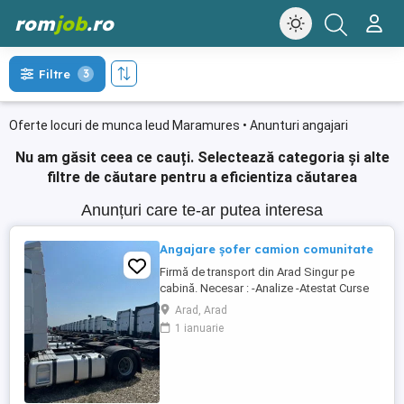
rom
job
.ro
Filtre
3
Oferte locuri de munca Ieud Maramures • Anunturi angajari
Nu am găsit ceea ce cauți.
Selectează categoria și alte
filtre de căutare pentru a eficientiza căutarea
Anunțuri care te-ar putea interesa
Angajare șofer camion comunitate
Firmă de transport din Arad Singur pe
cabină. Necesar : -Analize -Atestat Curse
circuit in 15 zile 3 zile libere 30 zile 7 zile
Arad, Arad
libere 8 săptămâni 14 zile libere
1 ianuarie
Austria,Cehia,Germania,Belgia, Franța,
Italia, Ungaria. Se pleaca si se vine cu
camionul , la sfârșitul perioadei, ...