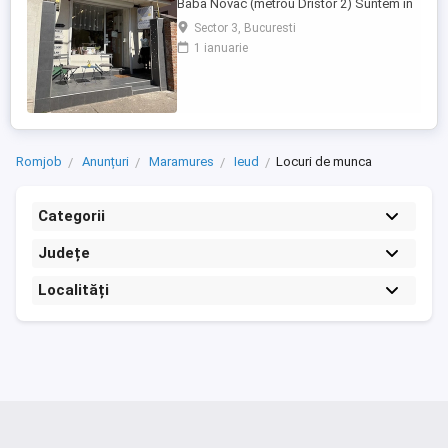
Baba Novac (metrou Dristor 2) Suntem în
căutarea unei croitorese talentata și
Sector 3, Bucuresti
pasionata pentru a se alătura atelierului
1 ianuarie
nostru. Dacă aveți experiență în croitorie,
dragoste pentru arta, lucrati cu placere si
maiestrie și ...
Romjob
Anunțuri
Maramures
Ieud
Locuri de munca
Categorii
Județe
Localități