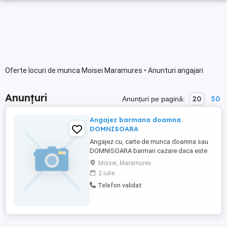
Oferte locuri de munca Moisei Maramures • Anunturi angajari
Anunțuri
20
50
Anunțuri pe pagină:
Angajez barmana doamna
DOMNISOARA
Angajez cu, carte de munca doamna sau
DOMNISOARA barman cazare daca este
necesar in pensiune plus mese program 9
Moisei, Maramures
ore de luni Pana vineri sambata 5 ore
2 iulie
duminica liber pentru detalii lasati nr de tel
Telefon validat
si va contactez Eu