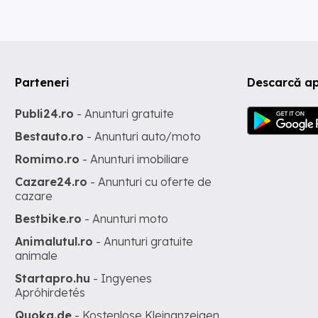
Parteneri
Descarcă ap
Publi24.ro
- Anunturi gratuite
Bestauto.ro
- Anunturi auto/moto
Romimo.ro
- Anunturi imobiliare
Cazare24.ro
- Anunturi cu oferte de
cazare
Bestbike.ro
- Anunturi moto
Animalutul.ro
- Anunturi gratuite
animale
Startapro.hu
- Ingyenes
Apróhirdetés
Quoka.de
- Kostenlose Kleinanzeigen