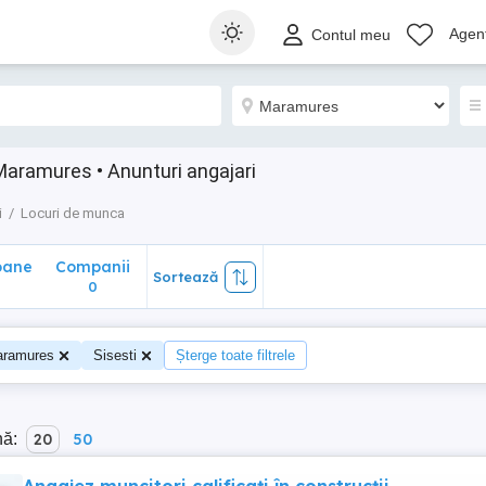
ane
Companii
Sortează
Agenț
Contul meu
0
Maramures • Anunturi angajari
i
Locuri de munca
oane
Companii
Sortează
0
ramures
Sisesti
Șterge toate filtrele
nă:
20
50