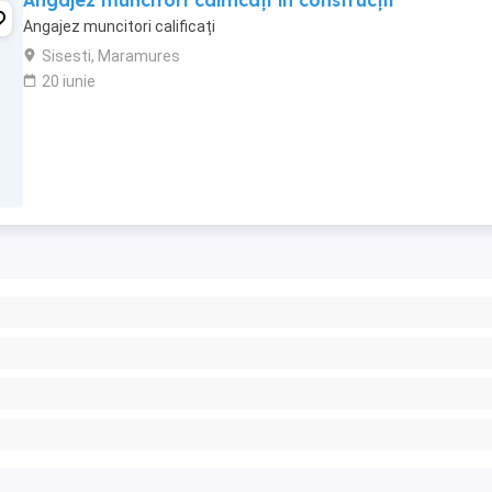
Angajez muncitori calificați în construcții
Angajez muncitori calificați
Sisesti, Maramures
20 iunie