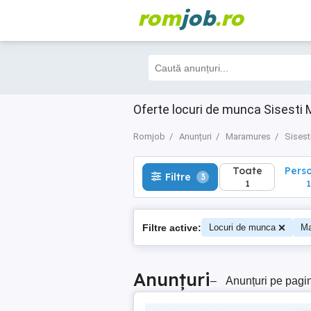
rom
job
.ro
Toate
Perso
Filtre
3
1
1
Oferte locuri de munca Sisesti 
Romjob
Anunțuri
Maramures
Sisest
Toate
Pers
Filtre
3
1
1
Filtre active:
Locuri de munca
Ma
Anunțuri
–
Anunțuri pe pagi