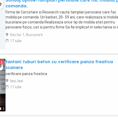
Sondaj opinie-Tamplari persoane care fac mobila 
comanda.
Firma de Cercetare si Research cauta tamplari persoane care fac
mobila pe comanda. Un barbat, 20- 59 ani, care realizeaza si mobil
bucatarie pe comanda Realizeaza orice tip de mobila atat pentru
persoane fizice, cat si pentru firme Sa fie implicat in selectarea si
achizitionarea feroneriei ...
Sector 1, Bucuresti
17 iulie
fantani tuburi beton cu verificare panza freatica
2
scanare
verificare panza freatica
Iasi, Iasi
11 iulie
1