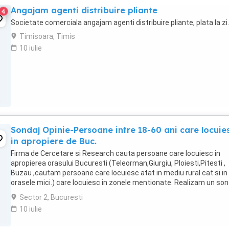
Angajam agenti distribuire pliante
4
Societate comerciala angajam agenti distribuire pliante, plata la zi.
Timisoara, Timis
10 iulie
Sondaj Opinie-Persoane intre 18-60 ani care locuie
in apropiere de Buc.
Firma de Cercetare si Research cauta persoane care locuiesc in
apropierea orasului Bucuresti (Teleorman,Giurgiu, Ploiesti,Pitesti ,
Buzau ,cautam persoane care locuiesc atat in mediu rural cat si in
orasele mici.) care locuiesc in zonele mentionate. Realizam un son
de opinie pe teme politice ...
Sector 2, Bucuresti
10 iulie