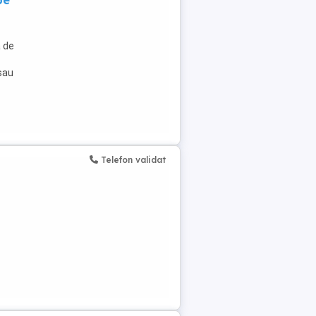
pe
a de
 sau
Telefon validat