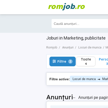
rom
job
.ro
Toate
Perso
Filtre
2
4
3
Joburi in Marketing, publicitate
Romjob
Anunțuri
Locuri de munca
M
Toate
Pers
Filtre
2
4
3
→
Filtre active:
Locuri de munca
Mark
Anunțuri
–
Anunțuri pe pagi