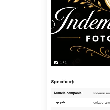
1
/ 1
Specificații
Numele companiei
Indemn ma
Tip job
colaborare