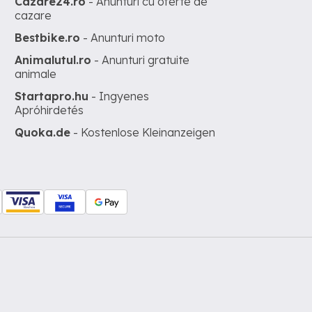
Cazare24.ro
- Anunturi cu oferte de
cazare
Bestbike.ro
- Anunturi moto
Animalutul.ro
- Anunturi gratuite
animale
Startapro.hu
- Ingyenes
Apróhirdetés
Quoka.de
- Kostenlose Kleinanzeigen