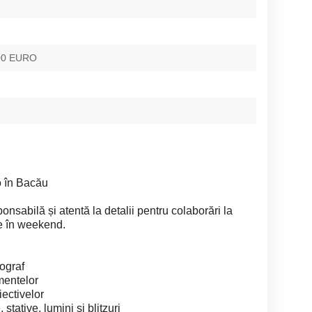
500 EURO
o în Bacău
sabilă și atentă la detalii pentru colaborări la
e în weekend.
eograf
mentelor
ectivelor
stative, lumini și blitzuri