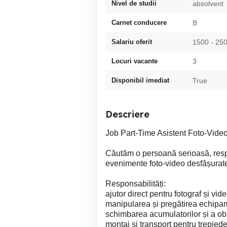
Nivel de studii
absolvent
Carnet conducere
B
Salariu oferit
1500 - 2
Locuri vacante
3
Disponibil imediat
True
Descriere
Job Part-Time Asistent Foto-Vide
Căutăm o persoană serioasă, respon
evenimente foto-video desfășurat
Responsabilități:
ajutor direct pentru fotograf și vid
manipularea și pregătirea echipa
schimbarea acumulatorilor și a obi
montaj și transport pentru trepiede, 