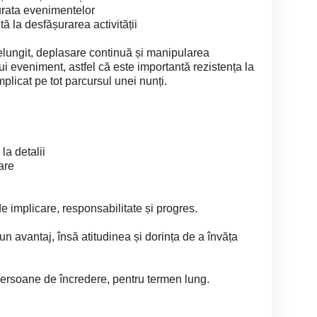
rata evenimentelor
tă la desfășurarea activității
lungit, deplasare continuă și manipularea
i eveniment, astfel că este importantă rezistența la
plicat pe tot parcursul unei nunți.
 la detalii
are
e implicare, responsabilitate și progres.
n avantaj, însă atitudinea și dorința de a învăța
ersoane de încredere, pentru termen lung.