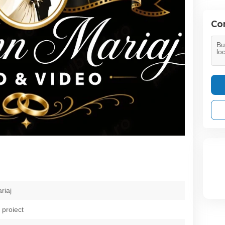
Con
riaj
 proiect