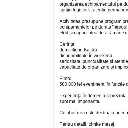
organizarea echipamentului pe du
sprijin logistic și atenție permanen
Activitatea presupune program pre
echipamentelor pe durata întregulu
efort și capacitatea de a rămâne im
Cerințe:
domiciliu în Bacău
disponibilitate în weekend
seriozitate, punctualitate și atenție
capacitate de organizare și implic
Plata:
500 800 lei eveniment, în funcție d
Experiența în domeniu reprezintă u
sunt mai importante.
Colaborarea este destinată unei p
Pentru detalii, trimite mesaj.