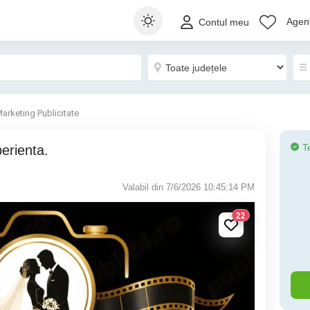
Agenț
Contul meu
arketing Publicitate
T
perienta.
Valabil din 7/6/2026 10:45:14 PM
22