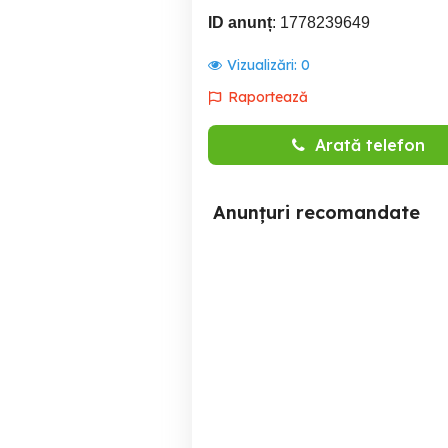
ID anunț
: 1778239649
Vizualizări:
0
Raportează
Arată telefon
Anunțuri recomandate
Oferta de colaborare in
domeniul marketing
management
Bacau