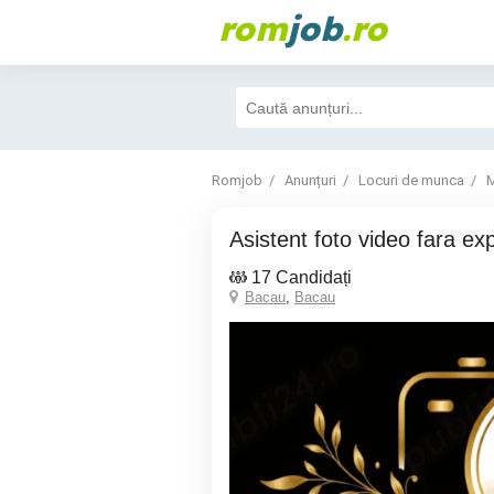
rom
job
.ro
Romjob
Anunțuri
Locuri de munca
M
Asistent foto video fara ex
17 Candidați
Bacau
,
Bacau