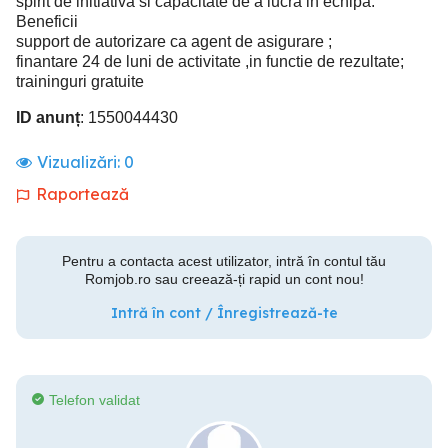
spirit de initiativa si capacitate de a lucra in echipa.
Beneficii
support de autorizare ca agent de asigurare ;
finantare 24 de luni de activitate ,in functie de rezultate;
traininguri gratuite
ID anunț
: 1550044430
Vizualizări:
0
Raportează
Pentru a contacta acest utilizator, intră în contul tău
Romjob.ro sau creează-ți rapid un cont nou!
Intră în cont / Înregistrează-te
Telefon validat