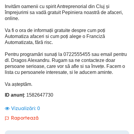
Invităm oamenii cu spirit Antreprenorial din Cluj și
împrejurimi sa vadă gratuit Pepiniera noastră de afaceri,
online.
Va fi o ora de informații gratuite despre cum poți
Automatiza afaceri si cum poți alege o Franciză
Automatizata, fără risc.
Pentru programări sunați la 0722555455 sau email pentru
dl. Dragos Alexandru. Rugam sa ne contacteze doar
persoane serioase, care vor să afle si sa învețe. Facem o
lista cu persoanele interesate, si le aducem aminte.
Va așteptăm.
ID anunț
: 1582647730
Vizualizări:
0
Raportează