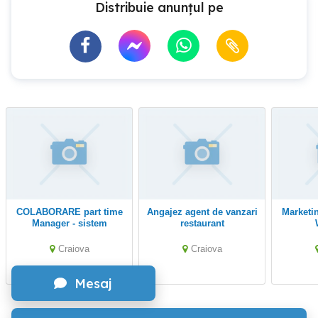
Distribuie anunțul pe
COLABORARE part time
Angajez agent de vanzari
Marketing si publicitate,
Manager - sistem
restaurant
REMOTE CRAIOVA si
judetul DOLJ Franciza
Craiova
Craiova
Mesaj