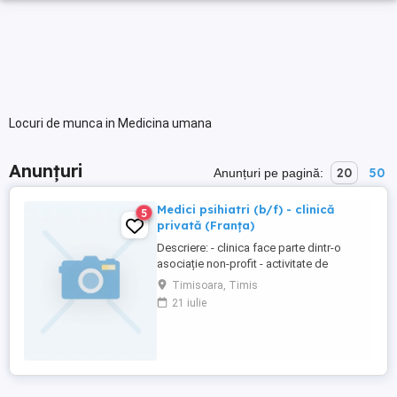
Locuri de munca in Medicina umana
Anunțuri
20
50
Anunțuri pe pagină:
Medici psihiatri (b/f) - clinică
5
privată (Franța)
Descriere: - clinica face parte dintr-o
asociație non-profit - activitate de
psihiatrie generală - echipă
Timisoara, Timis
multidisciplinară: medici și personal
21 iulie
paramedical Salariu: între 5000 și 8000 net
pe lună, în funcție de profilul candidatului.
Cerințe: - diplomă de medic obținută în
Uniunea Europeană - ...