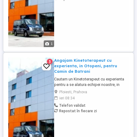
persoana dedicata, ...
1
Angajam Kinetoterapeut cu
3
experienta, in Otopeni, pentru
Camin de Batrani
Cautam un Kinetoterapeut cu experienta
pentru a se alatura echipei noastre, in
cadrul Centrului de Asistenta Medicala,
Ploiesti, Prahova
Recuperare si Ingrijire Persoane Varstnice
ieri 08:34
din OTOPENI. Candidatul ideal va fi o
Telefon validat
persoana dedicata, cu pasiune pentru
Repostat în fiecare zi
recuperarea medicala si o capacitate
dovedita de a lucra eficient ...