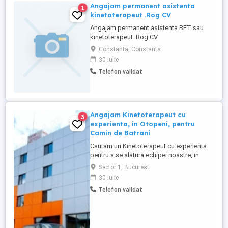
Angajam permanent asistenta
1
kinetoterapeut .Rog CV
Angajam permanent asistenta BFT sau
kinetoterapeut .Rog CV
Constanta, Constanta
30 iulie
Telefon validat
Angajam Kinetoterapeut cu
3
experienta, in Otopeni, pentru
Camin de Batrani
Cautam un Kinetoterapeut cu experienta
pentru a se alatura echipei noastre, in
cadrul Centrului de Asistenta Medicala,
Sector 1, Bucuresti
Recuperare si Ingrijire Persoane Varstnice
30 iulie
din OTOPENI. Candidatul ideal va fi o
Telefon validat
persoana dedicata, cu pasiune pentru
recuperarea medicala si o capacitate
dovedita de a lucra eficient ...