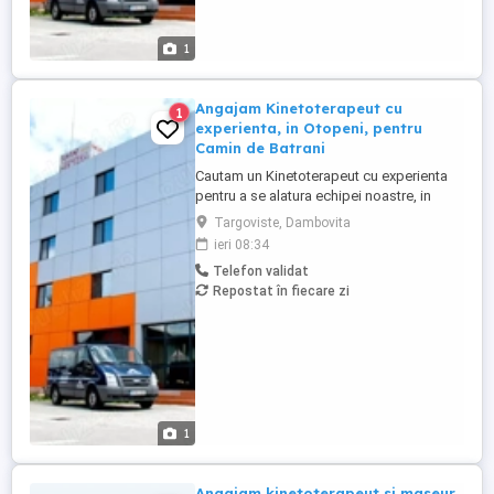
1
Angajam Kinetoterapeut cu
1
experienta, in Otopeni, pentru
Camin de Batrani
Cautam un Kinetoterapeut cu experienta
pentru a se alatura echipei noastre, in
cadrul Centrului de Asistenta Medicala,
Targoviste, Dambovita
Recuperare si Ingrijire Persoane Varstnice
ieri 08:34
din OTOPENI. Candidatul ideal va fi o
Telefon validat
persoana dedicata, cu pasiune pentru
Repostat în fiecare zi
recuperarea medicala si o capacitate
dovedita de a lucra eficient ...
1
Angajam kinetoterapeut si maseur