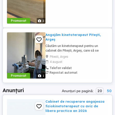
Promovat
2
Angajăm kinetoterapeut Pitești,
Argeș
Căutăm un kinetoterapeut pentru un
cabinet din Pitești, Argeș, care să se
alăture echipei noastre și să contribuie la
Pitesti, Arges
recuperarea pacienților. Responsabilități:
4 august
Evaluarea pacienților și stabilirea
Telefon validat
programelor de recuperare personalizate;
Repostat automat
aplicarea tehnicilor de kinetoterapie și
Promovat
1
fizioterapie; monitorizarea ...
Anunțuri
20
50
Anunțuri pe pagină:
Cabinet de recuperare angajeaza
fiziokinetoterapeut cu aviz de
libera practica an 2026