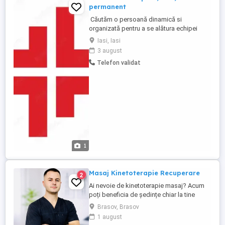
permanent
Căutăm o persoană dinamică si
organizată pentru a se alătura echipei
noastre de profesionisti. Cerințe: -
Iasi, Iasi
Atitudine pozitivă și profesionalism; -
3 august
Punctualitate si dorința de perfecționare
Telefon validat
profesională; - Studii de specialitate
(Fizioterapie, Kinetoterapie); - Certificare
și înregistrare în ...
1
Masaj Kinetoterapie Recuperare
2
Ai nevoie de kinetoterapie masaj? Acum
poți beneficia de ședințe chiar la tine
acasă! Fie că te recuperezi după o
Brasov, Brasov
accidentare, ai dureri de spate, sau vrei
1 august
doar să-ți îmbunătățești mobilitatea,