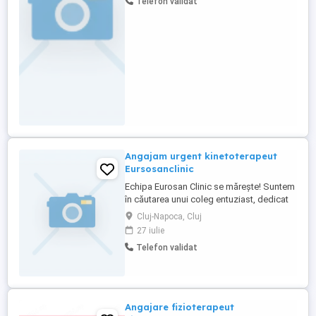
Telefon validat
Angajam urgent kinetoterapeut
Eursosanclinic
Echipa Eurosan Clinic se mărește! Suntem
în căutarea unui coleg entuziast, dedicat
și profesionist care să se alăture echipei
Cluj-Napoca, Cluj
noastre în departamentul de recuperare
27 iulie
medicală. Dacă ești pasionat de
Telefon validat
kinetoterapie, îți place să lucrezi într-un
mediu dinamic și vrei să aduci o
schimbare reală în viața pacienților, ...
Angajare fizioterapeut