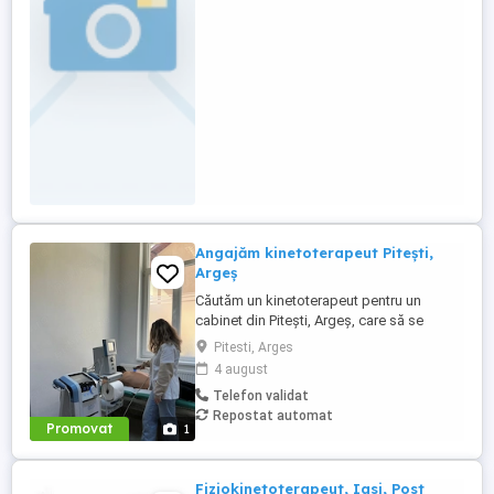
Angajăm kinetoterapeut Pitești,
Argeș
Căutăm un kinetoterapeut pentru un
cabinet din Pitești, Argeș, care să se
alăture echipei noastre și să contribuie la
Pitesti, Arges
recuperarea pacienților. Responsabilități:
4 august
Evaluarea pacienților și stabilirea
Telefon validat
programelor de recuperare personalizate;
Repostat automat
aplicarea tehnicilor de kinetoterapie și
Promovat
1
fizioterapie; monitorizarea ...
Fiziokinetoterapeut, Iasi, Post