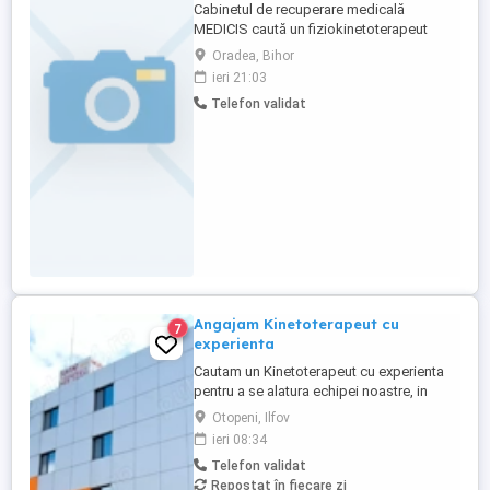
Cabinetul de recuperare medicală
MEDICIS caută un fiziokinetoterapeut
calificat, deținător al avizului de liberă
Oradea, Bihor
practică valabil pentru anul 2026, pentru a
ieri 21:03
se alătura echipei noastre. Rolul principal
Telefon validat
al poziției este de a oferi servicii de
fiziokinetoterapie pacienților care
necesită recuperare fizică ...
Angajam Kinetoterapeut cu
7
experienta
Cautam un Kinetoterapeut cu experienta
pentru a se alatura echipei noastre, in
cadrul Centrului de Asistenta Medicala,
Otopeni, Ilfov
Recuperare si Ingrijire Persoane Varstnice
ieri 08:34
din OTOPENI. Angajam si persoane din
Telefon validat
provincie. Cazare si masa asigurate in
Repostat în fiecare zi
conditii optime. Candidatul ideal va fi o