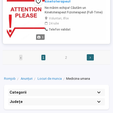
kinetoterapeut
Ne mărim echipa! Căutăm un
Kinetoterapeut Fizioterapeut (Full-Time)
care își dorește să lucreze într-un mediu
Voluntari, Ilfov
profesionist, alături de o echipă dedicată
24 iulie
și de pacienți care au nevoie de implicare
Telefon validat
și rezultate. Ce ne dorim de la tine: Studii
de specialitate finalizate; Empatie ...
1
›
‹
1
2
Romjob
Anunțuri
Locuri de munca
Medicina umana
Categorii
Județe