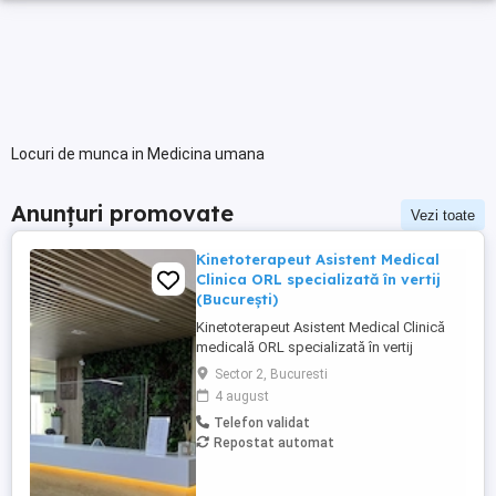
Locuri de munca in Medicina umana
Anunțuri promovate
Vezi toate
Kinetoterapeut Asistent Medical
Clinica ORL specializată în vertij
(București)
Kinetoterapeut Asistent Medical Clinică
medicală ORL specializată în vertij
București Căutăm kinetoterapeut sau
Sector 2, Bucuresti
asistent medical dedicat și pasionat,
4 august
dornic să se alăture echipei noastre într-un
Telefon validat
mediu profesionist și prietenos. Ce
Repostat automat
oferim? Program flexibil, în 2 ture: 08:00
16:00 sau 13:00 ...