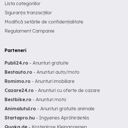
Lista categoriilor
Siguranța tranzacțiilor
Modifică setările de confidențialitate
Regulament Campanie
Parteneri
Publi24.ro
- Anunturi gratuite
Bestauto.ro
- Anunturi auto/moto
Romimo.ro
- Anunturi imobiliare
Cazare24.ro
- Anunturi cu oferte de cazare
Bestbike.ro
- Anunturi moto
Animalutul.ro
- Anunturi gratuite animale
Startapro.hu
- Ingyenes Apróhirdetés
Quoka.de
- Kostenlose Kleinanzeigen