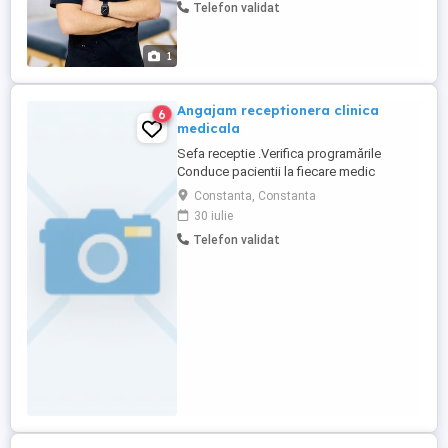
Telefon validat
kinetoterapia la domiciliu este o soluție
comodă și eficientă. Program flexibil
Valabil în zona [Covasna ...
1
Angajam receptionera clinica
6
medicala
Sefa receptie .Verifica programările
Conduce pacientii la fiecare medic
proceduri Asigura efectuarea
Constanta, Constanta
kinetoterapiei conexe Reglementează
30 iulie
amiabil reclamatii nemultumiri conflicte Se
Telefon validat
asigura ca nu pleacă 2 kinetoterapeuti in
concediu concomitent