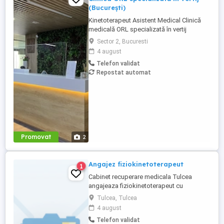
(București)
Kinetoterapeut Asistent Medical Clinică
medicală ORL specializată în vertij
București Căutăm kinetoterapeut sau
Sector 2, Bucuresti
asistent medical dedicat și pasionat,
4 august
dornic să se alăture echipei noastre într-un
Telefon validat
mediu profesionist și prietenos. Ce
Repostat automat
oferim? Program flexibil, în 2 ture: 08:00
16:00 sau 13:00 ...
Promovat
2
Angajez fiziokinetoterapeut
1
Cabinet recuperare medicala Tulcea
angajeaza fiziokinetoterapeut cu
experienta in masaj. Relatii la sediul din
Tulcea, Tulcea
Tulcea, cartier E 3, str Meduzei, FN . sau la
4 august
telefon sau .
Telefon validat