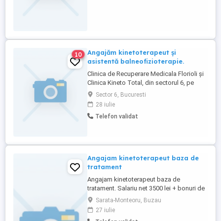
explicații cat mai clar, diplomat si empatic
- sa prinzi repede cu ce ne ocupam noi -
sa dorești sa crești ...
Angajăm kinetoterapeut și
10
asistentă balneofizioterapie.
Clinica de Recuperare Medicala Florioli și
Clinica Kineto Total, din sectorul 6, pe
Bulevardul Uverturii, zona Militari,
Sector 6, Bucuresti
angajează kinetoterapeut și asistentă
28 iulie
balneofizioterapie. Pentru mai multe
Telefon validat
informații ne găsiți la numărul de telefon .
Angajam kinetoterapeut baza de
tratament
Angajam kinetoterapeut baza de
tratament. Salariu net 3500 lei + bonuri de
masa + bonificatie calculata functie de
Sarata-Monteoru, Buzau
incasari. Detalii la . CV pe e-mail la
27 iulie