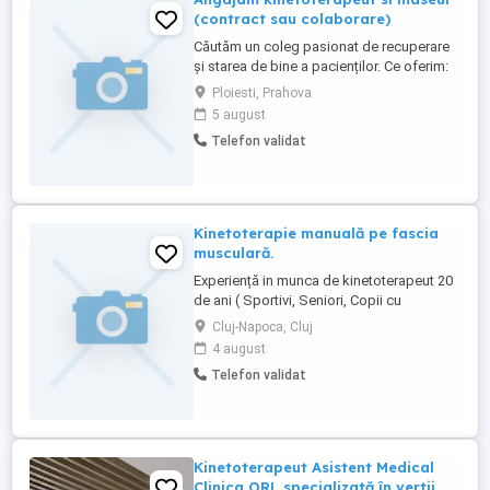
(contract sau colaborare)
Căutăm un coleg pasionat de recuperare
și starea de bine a pacienților. Ce oferim:
Forma de colaborare flexibilă: Contract de
Ploiesti, Prahova
muncă sau Colaborare (PFA SRL). Pachet
5 august
salarial motivant (procent sau salariu fix).
Telefon validat
Condiții excelente de lucru într-o clinică
modernă. Cerințe: Studii de specialitate
cursuri ...
Kinetoterapie manuală pe fascia
musculară.
Experiență in munca de kinetoterapeut 20
de ani ( Sportivi, Seniori, Copii cu
dizabilități, Adulţi, Elevi [corectarea
Cluj-Napoca, Cluj
posturii ) Efectuat sub supravegherea
4 august
atentă a kinetoterapeutului , își propune să
Telefon validat
ofere o vindecare a stării dumneavoastră
actuale de sănătate. În funcție ...
Kinetoterapeut Asistent Medical
Clinica ORL specializată în vertij