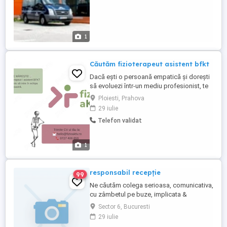
1
Căutăm fizioterapeut asistent bfkt
Dacă ești o persoană empatică și dorești
să evoluezi într-un mediu profesionist, te
așteptăm alături de noi! Ce cerințe avem:
Ploiesti, Prahova
Studii de specialitate: Absolvent de
29 iulie
Kinetoterapie Balneofiziokinetoterapie.
Telefon validat
Acte la zi: Drept de liberă practică (Aviz de
la Colegiul Fizioterapeuților) vizat. Abilități:
...
1
responsabil recepție
99
Ne căutăm colega serioasa, comunicativa,
cu zâmbetul pe buze, implicata &
responsabila. Nu avem cerințe speciale
Sector 6, Bucuresti
doar - sa zâmbești mult si des - sa știi sa
29 iulie
comunici pozitiv cu un client - sa dai