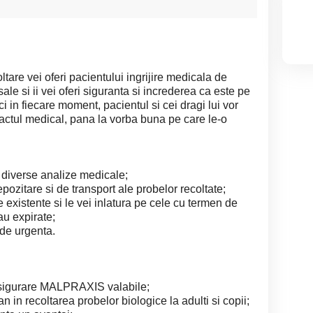
tare vei oferi pacientului ingrijire medicala de
sale si ii vei oferi siguranta si increderea ca este pe
ci in fiecare moment, pacientul si cei dragi lui vor
la actul medical, pana la vorba buna pe care le-o
 diverse analize medicale;
pozitare si de transport ale probelor recoltate;
 existente si le vei inlatura pe cele cu termen de
au expirate;
 de urgenta.
 Asigurare MALPRAXIS valabile;
 in recoltarea probelor biologice la adulti si copii;