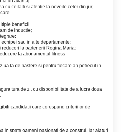
inta un avantaj;
ea cu ceilalti si atentie la nevoile celor din jur;
icare.
tiple beneficii:
ram de inductie;
tegrare;
l echipei sau in alte departamente;
 reduceri la partenerii Regina Maria;
reducere la abonamentul fitness
iua ta de nastere si pentru fiecare an petrecut in
ngura tura de zi, cu disponibilitate de a lucra doua
.
igibili candidatii care corespund criteriilor de
 in spate oameni pasionati de a construi, iar alaturi