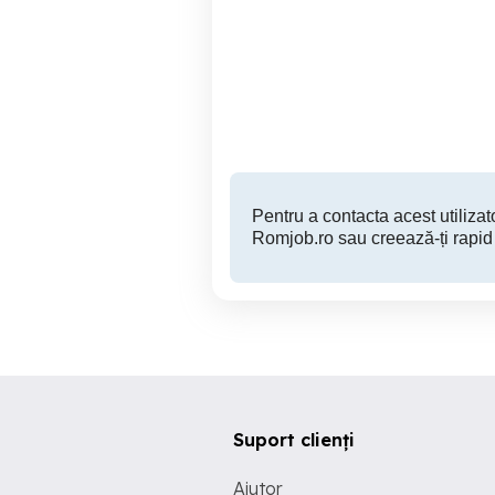
Angajam Asistenti
Angajez asistent medical
medicali
ge
ba
d
Timisoara
Pentru a contacta acest utilizato
Romjob.ro sau creează-ți rapid
Suport clienți
Ajutor