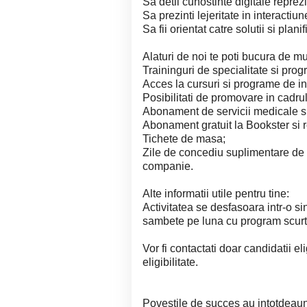
Sa detii cunostinte digitale reprez
Sa prezinti lejeritate in interactiun
Sa fii orientat catre solutii si planif
Alaturi de noi te poti bucura de mul
Traininguri de specialitate si prog
Acces la cursuri si programe de in
Posibilitati de promovare in cadru
Abonament de servicii medicale si
Abonament gratuit la Bookster si 
Tichete de masa;
Zile de concediu suplimentare de z
companie.
Alte informatii utile pentru tine:
Activitatea se desfasoara intr-o si
sambete pe luna cu program scurt
Vor fi contactati doar candidatii el
eligibilitate.
Povestile de succes au intotdeauna