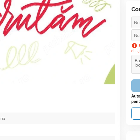
Con
T
oblig
Auto
pent
ria