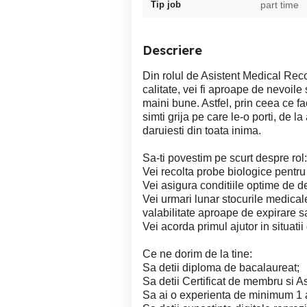
Tip job
part time
Descriere
Din rolul de Asistent Medical Recol
calitate, vei fi aproape de nevoile 
maini bune. Astfel, prin ceea ce fa
simti grija pe care le-o porti, de 
daruiesti din toata inima.
Sa-ti povestim pe scurt despre rol:
Vei recolta probe biologice pentru
Vei asigura conditiile optime de de
Vei urmari lunar stocurile medicale
valabilitate aproape de expirare s
Vei acorda primul ajutor in situatii
Ce ne dorim de la tine:
Sa detii diploma de bacalaureat;
Sa detii Certificat de membru si
Sa ai o experienta de minimum 1 an