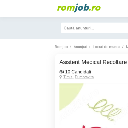
rom
job
.ro
Romjob
Anunțuri
Locuri de munca
M
Asistent Medical Recoltar
10 Candidați
Timis
,
Dumbravita