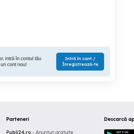
Asistent medical dentar -
Asistent Medical
neralist la caminul de
stomatologie
Radiologi
trani Batraneti Insorite
in Sacalaz, judtul tim
Sacalaz
Timisoara
T
r, intră în contul tău
Intră în cont /
Înregistrează-te
 un cont nou!
Parteneri
Descarcă ap
Publi24.ro
- Anunturi gratuite