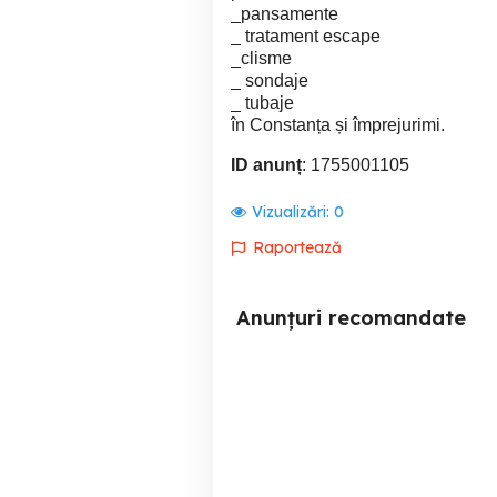
_pansamente
_ tratament escape
_clisme
_ sondaje
_ tubaje
în Constanța și împrejurimi.
ID anunț
: 1755001105
Vizualizări:
0
Raportează
Anunțuri recomandate