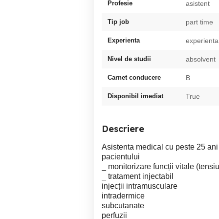
Profesie
asistent
Tip job
part time
Experienta
experienta
Nivel de studii
absolvent
Carnet conducere
B
Disponibil imediat
True
Descriere
Asistenta medical cu peste 25 ani 
pacientului
_ monitorizare funcții vitale (tensi
_ tratament injectabil
injecții intramusculare
intradermice
subcutanate
perfuzii