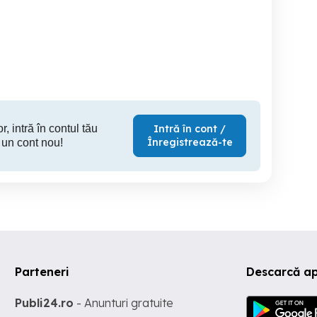
cal
asistent medical generalist
Angajam Asistent Medical
butant doresc angajare
Constanța
Gen
Constanta
Constanta
C
r, intră în contul tău
Intră în cont /
Înregistrează-te
 un cont nou!
Parteneri
Descarcă ap
Publi24.ro
- Anunturi gratuite