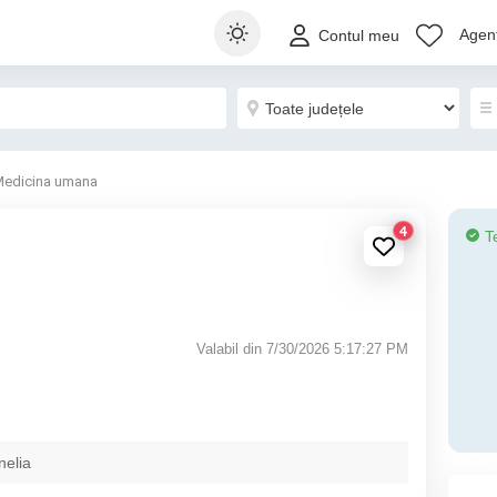
Agenț
Contul meu
edicina umana
4
T
Valabil din 7/30/2026 5:17:27 PM
nelia