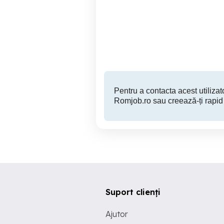
Asistent Medical Recoltare
Sunt Asistent medi
- Constanta
de
Constanta
Pentru a contacta acest utilizato
Romjob.ro sau creează-ți rapid
Suport clienți
Ajutor