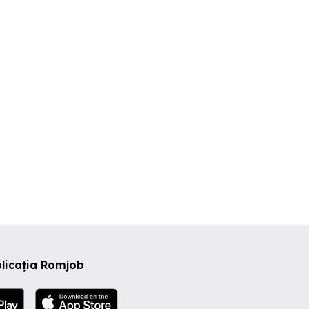
Angajez asistent medical
Angajam Asistent Medical
eralist
MG în Constanța .post
FULL TIME
permanent fix
onstanta
Constanta
Constanta
licația Romjob