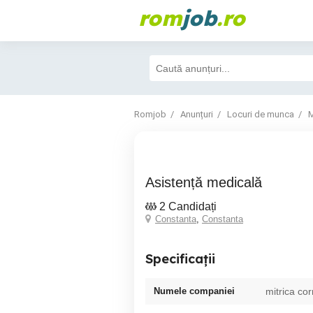
rom
job
.ro
Romjob
Anunțuri
Locuri de munca
M
Asistență medicală
2 Candidați
Constanta
,
Constanta
Specificații
Numele companiei
mitrica cor