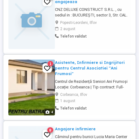
angajeaza
CNZ DELUXE CONSTRUCT S.R.L. , cu
sediul in : BUCUREȘTI, sector 3, Str. CAL.
CĂLĂRAȘI, Nr. 321, Bl. 202, Sc. 1, Et. 8, Ap.
Popesti-Leordeni, Ilfov
40, CUI: 23197565, ORC: J40 1876 2008
2 august
Angajeaza o UN MUNCITOR NECALIFICAT
Telefon validat
IN CONSTRUCTII COD COR 931301 Salariu
peste medie, cazare si alte beneficii relatii
la telefon sau email
Asistente, Infirmiere si Ingrijitori
1
pentru Centrul Asociatiei "Ani
Frumosi"
Centrul de Rezidență Seniori Ani Frumoși
Locație: Corbeanca | Tip contract: Full-
time (CIM), lucru în ture, intern Asociația
Corbeanca, Ilfov
Ani Frumoși își extinde echipa pentru
1 august
centrul rezidențial premium, axat pe
Telefon validat
servicii all-inclusive ca acasă într-un mediu
4
clinic. Căutăm colegi empatici, organizați
și dedicați, ...
Angajare infirmiere
8
Căminul pentru bunici Lucia Maria Center