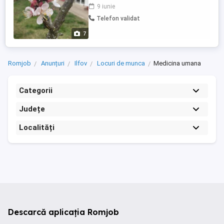
Obligatoriu experienta minim 1 an. Se
9 iunie
incheie contract de munca, se asigura un
Telefon validat
mediu de lucru placut, conditii de lucru
excelente, salariu + bonuri de masa
7
Oferim si solicitam ...
Romjob
Anunțuri
Ilfov
Locuri de munca
Medicina umana
Categorii
Județe
Localități
Descarcă aplicația Romjob