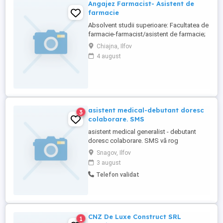
Angajez Farmacist- Asistent de
farmacie
Absolvent studii superioare: Facultatea de
farmacie-farmacist/asistent de farmacie;
Certificat de membru al Colegiului
Chiajna, Ilfov
Farmacistilor, vizat pe anul 2022; Sa detii
4 august
bune abilitati de comunicare si relationare;
Cunostinte de Microsoft Office; Sa ai
empatie, receptivitate, atentie si energie;
Sa oferi ajutor, ...
asistent medical-debutant doresc
3
colaborare. SMS
asistent medical generalist - debutant
doresc colaborare. SMS vă rog
Snagov, Ilfov
3 august
Telefon validat
CNZ De Luxe Construct SRL
1