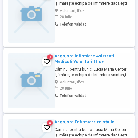
își mărește echipa de infirmiere dacă ești
interesat a nu ezita să ne contactezi la
Voluntari, Ilfov
numărul de telefon ( tură de 24 de ore 360
28 iulie
lei minim 15 ture pe luna) Va mulțumesc
Telefon validat
frumos!
Angajare infirmiere Asistenti
7
Medicali Voluntari Ilfov
Căminul pentru bunici Lucia Maria Center
își mărește echipa de Infirmiere Asistenți
Medicali dacă ești interesat a nu ezita să
Voluntari, Ilfov
ne contactezi la numărul de telefon
28 iulie
Infirmiere ( tură de 24 de ore 360 lei minim
Telefon validat
15 ture pe luna) Asistenți Medicali tură de
12 ore 350 lei minim 15 ture luna Număr ...
Angajare Infirmiere relații la
8
Căminul pentru bunici Lucia Maria Center
își mărește echipa de infirmiere dacă ești