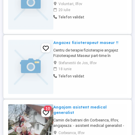
servicii de ingrijire la domiciliu bolnavului
Voluntari, Ilfov
conform recomandarilor medicale in
20 iulie
colaborare cu medicul curant si
Telefon validat
anume:tratament injectabil si perfuzabil
,toaleta+aplicare tratament +pansament
local post intetventie
chirurgicala,pansament ...
Angazez fizioterapeut maseur !!
Centru de terapie fizioterapie angajez
Fizioterapeut Maseur part-time în
Ștefănești de jos ,județul Ilfov! Salariu
Stefanestii de Jos, Ilfov
atractiv,mediu de lucru relaxant!!! Detalii la
18 iunie
nr de telefon:
Telefon validat
Angajam asistent medical
10
generalist
Camin de batrani din Corbeanca, Ilfov,
angajeaza: - asistent medical generalist -
program 8 ore zi, 5 zile saptamana.
Corbeanca, Ilfov