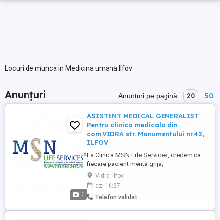
Locuri de munca in Medicina umana Ilfov
Anunțuri
20
50
Anunțuri pe pagină:
ASISTENT MEDICAL GENERALIST
Pentru clinica medicala din
com.VIDRA str. Monumentului nr.42,
ILFOV
La Clinica MSN Life Services, credem ca
fiecare pacient merita grija,
profesionalism si empatie. Daca iti doresti
Vidra, Ilfov
sa faci parte dintr-o echipa medicala
azi 10:37
moderna, orientata catre calitate si
1
Telefon validat
rezultate, te invitam sa ni te alaturi.
Responsabilitati: Asistarea medicilor in
timpul consultatiilor si procedurilor ...