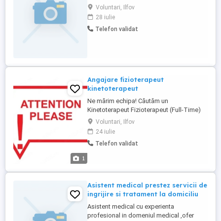
interesat a ( tură de 24 de ore 360 lei
Voluntari, Ilfov
minim 15 ture pe luna) Număr de contact:
28 iulie
Telefon validat
Angajare fizioterapeut
kinetoterapeut
Ne mărim echipa! Căutăm un
Kinetoterapeut Fizioterapeut (Full-Time)
care își dorește să lucreze într-un mediu
Voluntari, Ilfov
profesionist, alături de o echipă dedicată
24 iulie
și de pacienți care au nevoie de implicare
Telefon validat
și rezultate. Ce ne dorim de la tine: Studii
de specialitate finalizate; Empatie ...
1
Asistent medical prestez servicii de
ingrijire si tratament la domiciliu
Asistent medical cu experienta
profesional in domeniul medical ,ofer