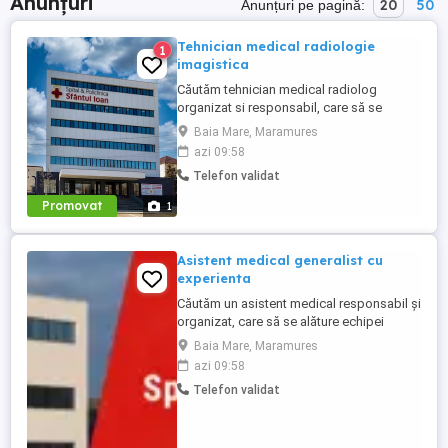
Anunțuri
20
50
Anunțuri pe pagină:
Tehnician medical radiologie
1
imagistica
Căutăm tehnician medical radiolog
organizat si responsabil, care să se
alăture echipei noastre. Persoana potrivită
Baia Mare, Maramures
va avea un rol esențial în asigurarea unei
azi 09:58
experiențe pozitive pentru pacienți, printr-
Telefon validat
o comunicare eficientă și o gestionare
corectă a documentelor medicale. Cerinte:
Promovat
1
Absolvent al Scolii ...
Asistent medical generalist cu
experienta
Căutăm un asistent medical responsabil și
organizat, care să se alăture echipei
noastre. Persoana potrivită va avea un rol
Baia Mare, Maramures
esențial în asigurarea unei experiențe
azi 09:58
pozitive pentru pacienți, printr-o
Telefon validat
comunicare eficientă și o gestionare
corectă a documentelor medicale.
Responsabilități principale: Primirea ...