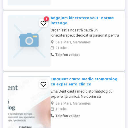
Angajam kinetoterapeut- norma
1
intreaga
Organizatia noastră caută un
Kinetoterapeut dedicat și pasionat pentru
a se alătura echipei noastre cu normă
Baia Mare, Maramures
întreagă. **Responsabilități principale:** *
21 iulie
Evaluarea stării fizice a pacienților și
Telefon validat
stabilirea obiectivelor terapeutice. *
Proiectarea și administrarea programelor
de exerciții terapeutice ...
EmaDent cauta medic stomatolog
cu experienta clinica
Ema Dent caută medic stomatolog cu
experiență clinică. Ne dorim să
completăm echipa cu un medic cu
Baia Mare, Maramures
experiență, care își desfășoară activitatea
18 iulie
cu responsabilitate și atenție față de
Telefon validat
pacient. Căutăm un coleg organizat și
orientat spre calitatea actului medical.
Oferim: colaborare sau angajare ...