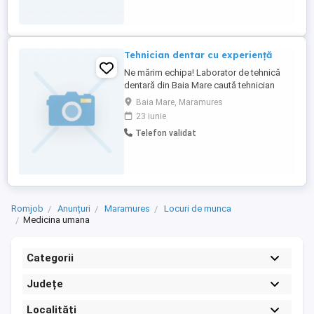
Tehnician dentar cu experiență
Ne mărim echipa! Laborator de tehnică
dentară din Baia Mare caută tehnician
dentar cu experiență în stratificare
Baia Mare, Maramures
ceramică și compozit. Dacă pasiunea ta
23 iunie
este estetica dentară și îți dorești să
Telefon validat
lucrezi într-un mediu profesionist, alături
de o echipă dedicată, te invităm să ni te
alături. Pentru informații ...
Romjob
Anunțuri
Maramures
Locuri de munca
Medicina umana
Categorii
Județe
Localități