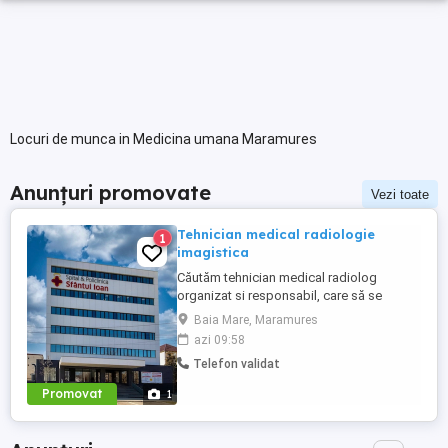
Locuri de munca in Medicina umana Maramures
Anunțuri promovate
Vezi toate
Tehnician medical radiologie
1
imagistica
Căutăm tehnician medical radiolog
organizat si responsabil, care să se
alăture echipei noastre. Persoana potrivită
Baia Mare, Maramures
va avea un rol esențial în asigurarea unei
azi 09:58
experiențe pozitive pentru pacienți, printr-
Telefon validat
o comunicare eficientă și o gestionare
corectă a documentelor medicale. Cerinte:
Promovat
1
Absolvent al Scolii ...