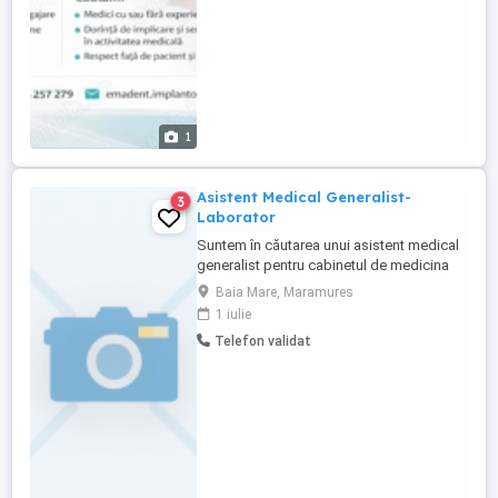
1
Asistent Medical Generalist-
3
Laborator
Suntem în căutarea unui asistent medical
generalist pentru cabinetul de medicina
de familie. Cerințe: -Studii de specialitate;
Baia Mare, Maramures
-Bune cunostinte de operare PC; -
1 iulie
Experienta in recoltarea sangelui
Telefon validat
Responsabilități: -Înregistrarea și
actualizarea corectă a informațiilor
medicale în sistemele noastre electronice;
-Colaborarea ...