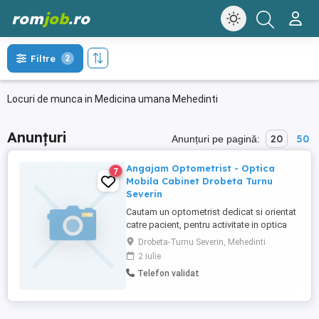
rom
job
.ro
Filtre
2
Locuri de munca in Medicina umana Mehedinti
Anunțuri
20
50
Anunțuri pe pagină:
Angajam Optometrist - Optica
7
Mobila Cabinet Drobeta Turnu
Severin
Cautam un optometrist dedicat si orientat
catre pacient, pentru activitate in optica
mobila si sau cabinet. Cerinte: -diploma
Drobeta-Turnu Severin, Mehedinti
de optometrist (atestat valabil) -
2 iulie
experienta constituie un avantaj, dar
Telefon validat
acceptam si debutanti -abilitati bune de
comunicare si relationare cu pacienti -
seriozitate, responsabilitate ...