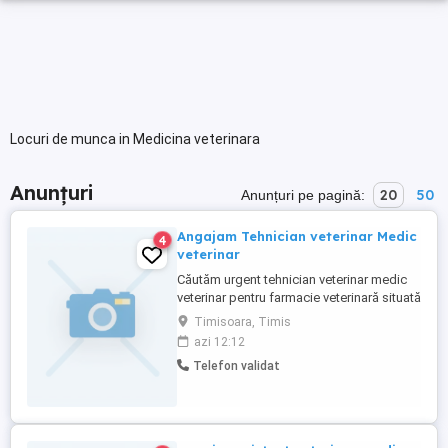
Locuri de munca in Medicina veterinara
Anunțuri
20
50
Anunțuri pe pagină:
Angajam Tehnician veterinar Medic
4
veterinar
Căutăm urgent tehnician veterinar medic
veterinar pentru farmacie veterinară situată
în zona rurală din nord-vestul județului
Timisoara, Timis
Timiș. Constituie avantaj: - permis de
azi 12:12
conducere categoria B; - experiență în
Telefon validat
domeniu. CV-urile se transmit pe
WhatsApp la numărul de telefon afișat.