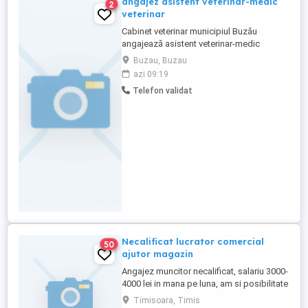
angajez asistent veterinar-medic
2
veterinar
Cabinet veterinar municipiul Buzău
angajează asistent veterinar-medic
Buzau, Buzau
azi 09:19
Telefon validat
Necalificat lucrator comercial
50
ajutor magazin
Angajez muncitor necalificat, salariu 3000-
4000 lei in mana pe luna, am si posibilitate
de cazare pentru cei care nu sunt din
Timisoara, Timis