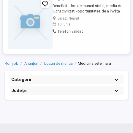
Beneficii: - loc de muncă stabil, mediu de
lucru civilizat; -oportunitatea de a învăța
lucruri noi; -salariu competitiv, cu
Bicaz, Neamt
posibilitatea de majorare în funcție de
13 iunie
experiență și responsabilități asumate; -
Telefon validat
program zilnic 9-17, de luni până vineri.
Cerinte: - studii medii; - bune cunoștințe de
utilizare ...
Romjob
Anunțuri
Locuri de munca
Medicina veterinara
Categorii
Județe