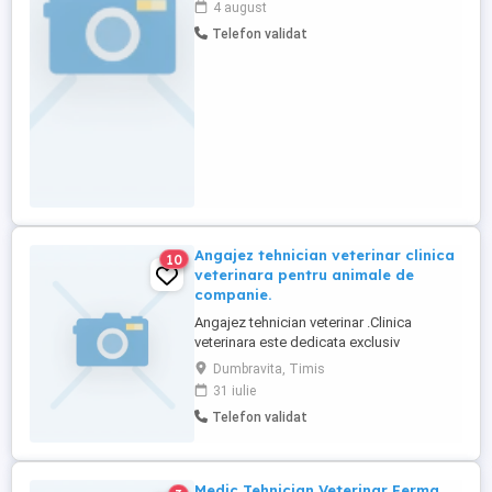
4 august
motivant (se discută la interviu).Mediu de
Telefon validat
lucru stabil. Cerințe:Studii de specialitate
finalizate.Seriozitate și disponibilitate
imediată. Pentru detalii și interviu, ...
Angajez tehnician veterinar clinica
10
veterinara pentru animale de
companie.
Angajez tehnician veterinar .Clinica
veterinara este dedicata exclusiv
animalelor de companie și este situata in
Dumbravita, Timis
Dumbrăvița județul Timiș. Clinica are
31 iulie
dotări moderne, investește în educația
Telefon validat
continua a personalului și oferă beneficii
financiare în funcție de performante.
Pentru mai multe detalii sunați ...
Medic Tehnician Veterinar Ferma