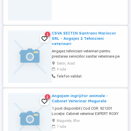
CSVA SEITIN Santrans Marincor
1
SRL - Angajez 2 Tehnicieni
veterinari
Angajez tehniciani veterinari pentru
prestarea serviciilor sanitar veterinare pe
raza comunei SEITIN. Judet Arad. Detalii
Seitin, Arad
la nr. de telefon
9 iulie
Telefon validat
Angajam ingrijitor animale -
2
Cabniet Veterinar Magurele
1 post disponibil | Cod COR: 921201
Locație: Cabinet veterinar EXPERT ROXY
VET Descrierea postului Căutăm o
Magurele, Ilfov
persoană responsabilă și dedicată,
7 iulie
iubitoare de animale, care să asigure