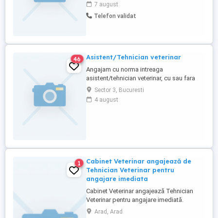
timisoara, caut un baiat harnic cu bun simt
7 august
fara figuri. Mai multe detalii la telefon
Telefon validat
Asistent/Tehnician veterinar
46
Angajam cu norma intreaga
asistent/tehnician veterinar, cu sau fara
experienta. Salariu negociabil, in functie
Sector 3, Bucuresti
de performante. Candidatul ideal: iubitor
4 august
de animale, rezistent la stres, cu dorinta
de invatare si perfectionare. Pentru detalii
va rugam sa trimiteti CV la la adresa de
mail sau sunati la ...
Cabinet Veterinar angajează de
1
Tehnician Veterinar pentru
angajare imediata
Cabinet Veterinar angajează Tehnician
Veterinar pentru angajare imediată.
Oferim:Contract de muncă full-
Arad, Arad
time,perioadă nedeterminată.Salariu