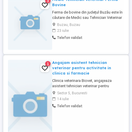
3
Bovine
Ferma de bovine din județul Buzău este în
căutare de Medic sau Tehnician Veterinar
cu sau fără experiență. Dacă ai experiență
Buzau, Buzau
acesta este locul perfect unde poți
23 iulie
evolua. Pentru cei fără experiență, postul
Telefon validat
oferă posibilitatea învățării și formării
profesionale. Partea de beneficii este
foarte bine conturată, ...
Angajam asistent tehnician
1
veterinar pentru activitate in
clinica si farmacie
Clinica veterinara Biovet, angajeaza
asistent tehnician veterinar pentru
activitate in clinica si farmacie. Detaliile
Sector 5, Bucuresti
pachetului salarial se discuta la interviu.
14 iulie
Persoanele interesate sunt rugate sa
Telefon validat
trimita CV la adresa din anunt sau pe nr de
whatsapp .