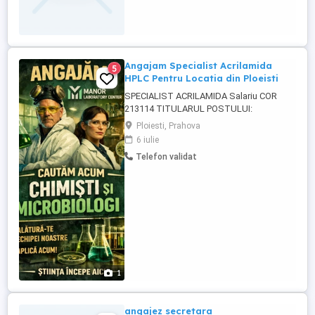
îngrijirea și bunăstarea animalelor aflate în
incinta cabinetului veterinar și să ofere
suport medicului veterinar în ...
Angajam Specialist Acrilamida
5
HPLC Pentru Locatia din Ploeisti
SPECIALIST ACRILAMIDA Salariu COR
213114 TITULARUL POSTULUI:
_______________________________________
Ploiesti, Prahova
COMPARTIMENTUL: Laboratorul MANOR
6 iulie
LABORATORY CENTER SRL, punct de
Telefon validat
lucru Strada Paltinului, Nr.41 A, Ploiesti,
Jud.Prahova CERINTELE POSTULUI:
Studii necesare : Studii liceale sau
postliceale absolvite ...
1
angajez secretara