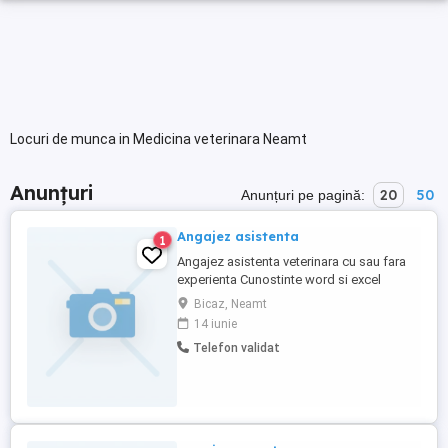
Locuri de munca in Medicina veterinara Neamt
Anunțuri
20
50
Anunțuri pe pagină:
Angajez asistenta
1
Angajez asistenta veterinara cu sau fara
experienta Cunostinte word si excel
Ordonare documente Permis categoria B
Bicaz, Neamt
CV pe email whatsapp
14 iunie
Telefon validat