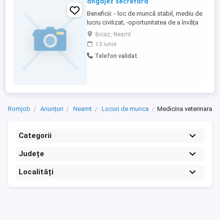
angajez secretara
Beneficii: - loc de muncă stabil, mediu de
lucru civilizat; -oportunitatea de a învăța
lucruri noi; -salariu competitiv, cu
Bicaz, Neamt
posibilitatea de majorare în funcție de
13 iunie
experiență și responsabilități asumate; -
Telefon validat
program zilnic 9-17, de luni până vineri.
Cerinte: - studii medii; - bune cunoștințe de
utilizare ...
Romjob
Anunțuri
Neamt
Locuri de munca
Medicina veterinara
Categorii
Județe
Localități