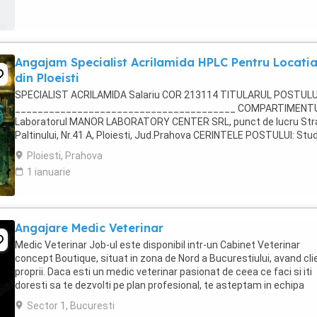
Angajam Specialist Acrilamida HPLC Pentru Locati
din Ploeisti
SPECIALIST ACRILAMIDA Salariu COR 213114 TITULARUL POSTULU
_______________________________________ COMPARTIMENTU
Laboratorul MANOR LABORATORY CENTER SRL, punct de lucru Str
Paltinului, Nr.41 A, Ploiesti, Jud.Prahova CERINTELE POSTULUI: Stud
necesare : Studii liceale sau postliceale absolvite ...
Ploiesti, Prahova
1 ianuarie
Angajare Medic Veterinar
Medic Veterinar Job-ul este disponibil intr-un Cabinet Veterinar
concept Boutique, situat in zona de Nord a Bucurestiului, avand clie
proprii. Daca esti un medic veterinar pasionat de ceea ce faci si iti
doresti sa te dezvolti pe plan profesional, te asteptam in echipa
Labute Fericite. Poti fi si ...
Sector 1, Bucuresti