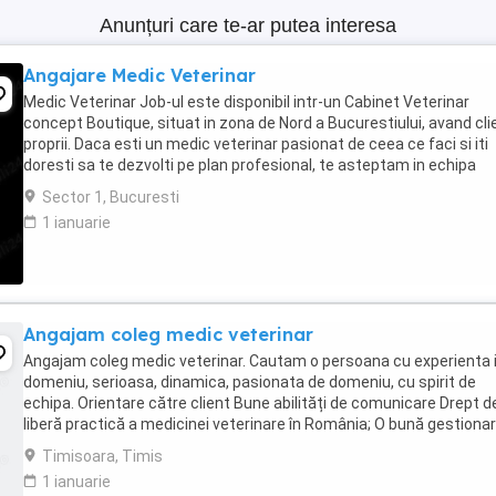
Anunțuri care te-ar putea interesa
Angajare Medic Veterinar
Medic Veterinar Job-ul este disponibil intr-un Cabinet Veterinar
concept Boutique, situat in zona de Nord a Bucurestiului, avand clie
proprii. Daca esti un medic veterinar pasionat de ceea ce faci si iti
doresti sa te dezvolti pe plan profesional, te asteptam in echipa
Labute Fericite. Poti fi si ...
Sector 1, Bucuresti
1 ianuarie
Angajam coleg medic veterinar
Angajam coleg medic veterinar. Cautam o persoana cu experienta 
domeniu, serioasa, dinamica, pasionata de domeniu, cu spirit de
echipa. Orientare către client Bune abilități de comunicare Drept d
liberă practică a medicinei veterinare în România; O bună gestionar
timpului Abilitatea de a ...
Timisoara, Timis
1 ianuarie