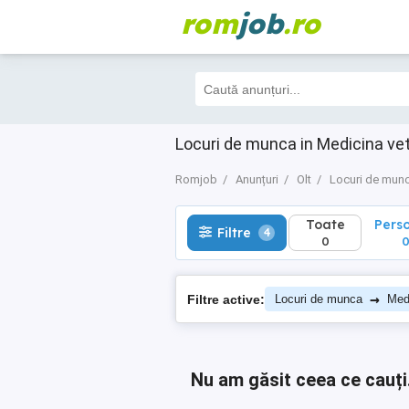
rom
job
.ro
Toate
Perso
Filtre
4
0
0
Locuri de munca in Medicina vet
Romjob
Anunțuri
Olt
Locuri de mun
Toate
Pers
Filtre
4
0
→
Filtre active:
Locuri de munca
Medi
Nu am găsit ceea ce cauți