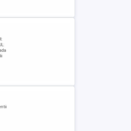
a
I:
L:
ada
ii
ntii