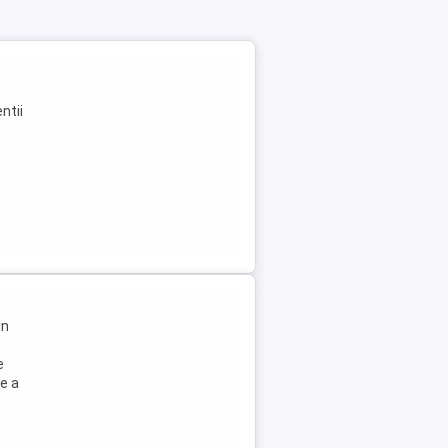
ntii
in
e
e a