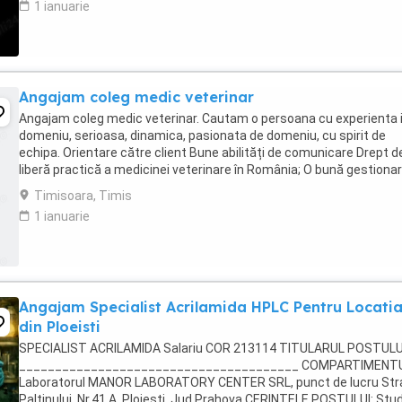
1 ianuarie
Angajam coleg medic veterinar
Angajam coleg medic veterinar. Cautam o persoana cu experienta 
domeniu, serioasa, dinamica, pasionata de domeniu, cu spirit de
echipa. Orientare către client Bune abilități de comunicare Drept d
liberă practică a medicinei veterinare în România; O bună gestionar
timpului Abilitatea de a ...
Timisoara, Timis
1 ianuarie
Angajam Specialist Acrilamida HPLC Pentru Locati
din Ploeisti
SPECIALIST ACRILAMIDA Salariu COR 213114 TITULARUL POSTULU
_______________________________________ COMPARTIMENTU
Laboratorul MANOR LABORATORY CENTER SRL, punct de lucru Str
Paltinului, Nr.41 A, Ploiesti, Jud.Prahova CERINTELE POSTULUI: Stud