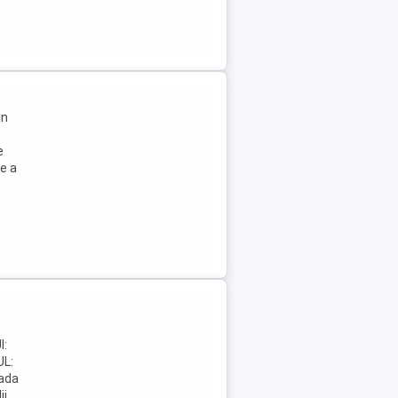
in
e
e a
a
I:
L:
ada
ii