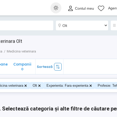
ane
Companii
Sortează
Agenț
Contul meu
0
erinara Olt
ca
Medicina veterinara
oane
Companii
Sortează
0
0
cina veterinara
Olt
Experienta: Fara experienta
Profesie: Te
.
Selectează categoria și alte filtre de căutare pe