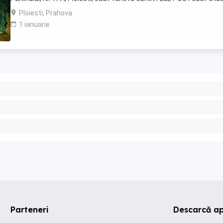
necesare : Studii liceale sau postliceale absolvite ...
Ploiesti, Prahova
1 ianuarie
Parteneri
Descarcă ap