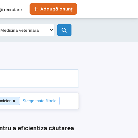
Adaugă anunț
ii recrutare
hnician
Șterge toate filtrele
ntru a eficientiza căutarea