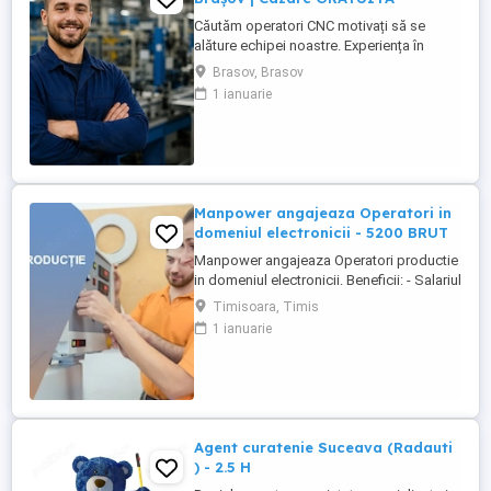
Căutăm operatori CNC motivați să se
alăture echipei noastre. Experiența în
domeniu reprezintă un avantaj. Oferim:
Brasov, Brasov
Cazare GRATUITĂ în apartamente complet
1 ianuarie
utilate; Pachet salarial atractiv; Transport
local asigurat; Ore suplimentare plătite cu
200%; Spor de noapte de 25%; Prime de
sărbători ...
Manpower angajeaza Operatori in
domeniul electronicii - 5200 BRUT
Manpower angajeaza Operatori productie
in domeniul electronicii. Beneficii: - Salariul
- 5200 (in functie de experienta in
Timisoara, Timis
domeniul electronicii); - Tichete de masa
1 ianuarie
de 35 de lei zi lucratoare; - Mediu de lucru
modern si stabil; - Oportunitati de
dezvoltare profesionala; Transportul este
asigurat ...
Agent curatenie Suceava (Radauti
) - 2.5 H