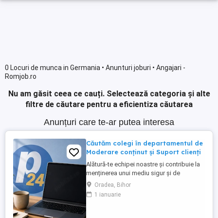
0 Locuri de munca in Germania • Anunturi joburi • Angajari -
Romjob.ro
Nu am găsit ceea ce cauți.
Selectează categoria și alte
filtre de căutare pentru a eficientiza căutarea
Anunțuri care te-ar putea interesa
Căutăm colegi în departamentul de
Moderare conținut și Suport clienți
Alătură-te echipei noastre și contribuie la
menținerea unui mediu sigur și de
încredere pe platformele noastre de
Oradea, Bihor
anunțuri din România, Germania și
1 ianuarie
Ungaria. În funcție de experiența și
abilitățile tale, vei avea un rol în moderarea
conținutului postat de utilizatori și sau în