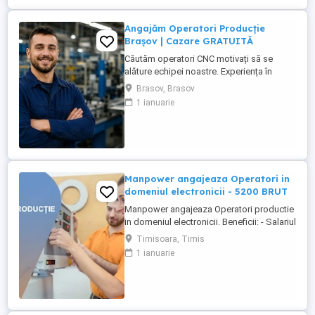
Angajăm Operatori Producție
Brașov | Cazare GRATUITĂ
Căutăm operatori CNC motivați să se
alăture echipei noastre. Experiența în
domeniu reprezintă un avantaj. Oferim:
Brasov, Brasov
Cazare GRATUITĂ în apartamente complet
1 ianuarie
utilate; Pachet salarial atractiv; Transport
local asigurat; Ore suplimentare plătite cu
200%; Spor de noapte de 25%; Prime de
sărbători ...
Manpower angajeaza Operatori in
domeniul electronicii - 5200 BRUT
Manpower angajeaza Operatori productie
in domeniul electronicii. Beneficii: - Salariul
- 5200 (in functie de experienta in
Timisoara, Timis
domeniul electronicii); - Tichete de masa
1 ianuarie
de 35 de lei zi lucratoare; - Mediu de lucru
modern si stabil; - Oportunitati de
dezvoltare profesionala; Transportul este
asigurat ...