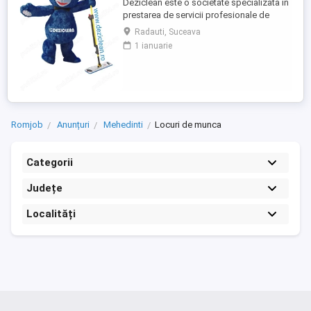
Deziclean este o societate specializata in
prestarea de servicii profesionale de
curatenie. Compania noastra asigura
Radauti, Suceava
servicii de curatenie in aproape toate
1 ianuarie
orasele mari din România. Angajam agenti
de curatenie pentru institutii bancare
(persoane pensionare sau care mai
lucreaza in alta parte). Program ...
Romjob
Anunțuri
Mehedinti
Locuri de munca
Categorii
Județe
Localități