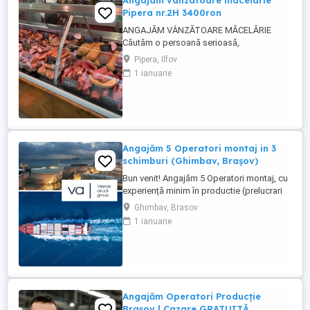
Angajam vanzatoare macelarie
Pipera nr.2H 3400ron
ANGAJĂM VÂNZĂTOARE MĂCELĂRIE
Căutăm o persoană serioasă,
responsabilă și amabilă pentru postul de
Pipera, Ilfov
vânzătoare într-o măcelărie modernă.
1 ianuarie
Cerințe: Experiență în domeniul vânzărilor
sau în lucrul cu clienții (experiența în
măcelărie constituie un avantaj) Abilități
bune de comunicare și relaționare
Rapiditate, ...
Angajăm 5 Operatori montaj in 3
schimburi (Ghimbav, Brașov)
Bun venit! Angajăm 5 Operatori montaj, cu
experiență minim în productie (prelucrari
prin aschiere). Căutăm persoane serioase,
Ghimbav, Brasov
dornice să învețe și să muncească, se va
1 ianuarie
oferi instruire la locul de muncă. Program:
3 schimburi - schimbul 1: 06.45-14.30 -
schimbul 2: 14.30-22.30 - schimbul 3:
22.30-6:30 ...
Angajăm Operatori Producție
Brașov | Cazare GRATUITĂ