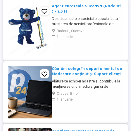
Agent curatenie Suceava (Radauti
) - 2.5 H
Deziclean este o societate specializata in
prestarea de servicii profesionale de
curatenie. Compania noastra asigura
Radauti, Suceava
servicii de curatenie in aproape toate
1 ianuarie
orasele mari din România. Angajam agenti
de curatenie pentru institutii bancare
(persoane pensionare sau care mai
lucreaza in alta parte). Program ...
Căutăm colegi în departamentul de
Moderare conținut și Suport clienți
Alătură-te echipei noastre și contribuie la
menținerea unui mediu sigur și de
încredere pe platformele noastre de
Oradea, Bihor
anunțuri din România, Germania și
1 ianuarie
Ungaria. În funcție de experiența și
abilitățile tale, vei avea un rol în moderarea
conținutului postat de utilizatori și sau în
oferirea de suport clienților ...