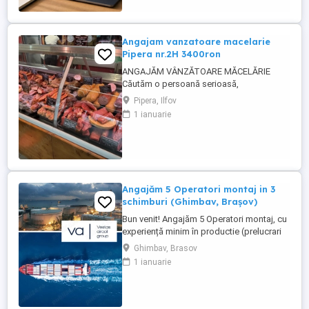
oferirea de suport clienților ...
Angajam vanzatoare macelarie
Pipera nr.2H 3400ron
ANGAJĂM VÂNZĂTOARE MĂCELĂRIE
Căutăm o persoană serioasă,
responsabilă și amabilă pentru postul de
Pipera, Ilfov
vânzătoare într-o măcelărie modernă.
1 ianuarie
Cerințe: Experiență în domeniul vânzărilor
sau în lucrul cu clienții (experiența în
măcelărie constituie un avantaj) Abilități
bune de comunicare și relaționare
Rapiditate, ...
Angajăm 5 Operatori montaj in 3
schimburi (Ghimbav, Brașov)
Bun venit! Angajăm 5 Operatori montaj, cu
experiență minim în productie (prelucrari
prin aschiere). Căutăm persoane serioase,
Ghimbav, Brasov
dornice să învețe și să muncească, se va
1 ianuarie
oferi instruire la locul de muncă. Program:
3 schimburi - schimbul 1: 06.45-14.30 -
schimbul 2: 14.30-22.30 - schimbul 3:
22.30-6:30 ...