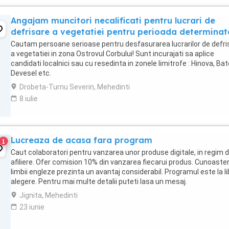
Angajam muncitori necalificati pentru lucrari de
defrisare a vegetatiei pentru perioada determinat
Cautam persoane serioase pentru desfasurarea lucrarilor de defri
a vegetatiei in zona Ostrovul Corbului! Sunt incurajati sa aplice
candidati localnici sau cu resedinta in zonele limitrofe : Hinova, Bato
Devesel etc.
Drobeta-Turnu Severin, Mehedinti
8 iulie
Lucreaza de acasa fara program
1
Caut colaboratori pentru vanzarea unor produse digitale, in regim 
afiliere. Ofer comision 10% din vanzarea fiecarui produs. Cunoaste
limbii engleze prezinta un avantaj considerabil. Programul este la l
alegere. Pentru mai multe detalii puteti lasa un mesaj.
Jignita, Mehedinti
23 iunie