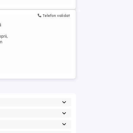
Telefon validat
ă
prii,
en