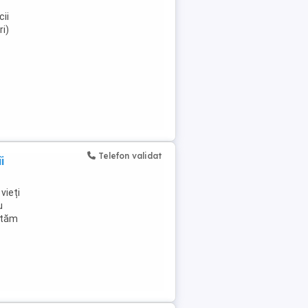
cii
ri)
Telefon validat
i
vieți
u
cutăm