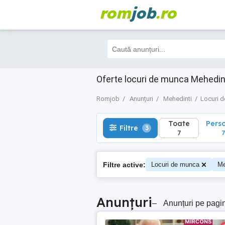
rom
job
.ro
Toate
Perso
Filtre
3
7
7
Oferte locuri de munca Mehedint
Romjob
Anunțuri
Mehedinti
Locuri 
Toate
Pers
Filtre
3
7
7
Filtre active:
Locuri de munca
Me
Anunțuri
–
Anunțuri pe pagi