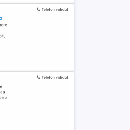
Telefon validat
a
sare
ti,
Telefon validat
de
rea
ibera