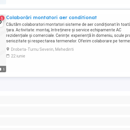
Colaborări montatori aer conditionat
1
Căutăm colaboratori montatori sisteme de aer condiționat în toat
țara. Activitate: montaj, întreținere și service echipamente AC
rezidențiale și comerciale. Cerințe: experiență în domeniu, scule pro
seriozitate și respectarea termenelor. Oferim colaborare pe term
lung, comisioane corecte și suport ...
Drobeta-Turnu Severin, Mehedinti
22 iunie
1