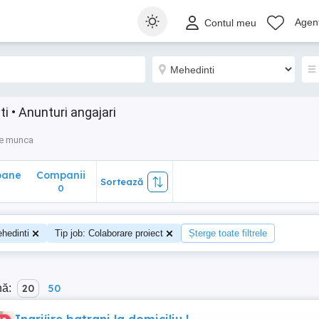
ane
Companii
Sortează
Agenț
Contul meu
0
i • Anunturi angajari
de munca
oane
Companii
Sortează
0
hedinti
Tip job: Colaborare proiect
Șterge toate filtrele
nă:
20
50