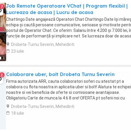
Job Remote Operatoare VChat | Program flexibil |
7
Lucreaza de acasa | Lucru de acasa
Chattingo Date angajează Operatori Chat Chattingo Date își măre
echipa și caută persoane comunicative, serioase și motivate pent
postul de Operator Chat. Ce oferim: Salariu între 4.200 și 7.000 lei, î
funcție de performanță și implicare net. Se lucreaza doar de acas
Efectuarea platilor se fac ...
Drobeta-Turnu Severin, Mehedinti
23 iulie
1
Colaborare uber, bolt Drobeta Turnu Severin
2
Firma autorizata ARR, cauta colaboratori soferi cu atestat pt a
colabora cu flota noastra in aplicatia uber si bolt! Alatura te echipei
noastre si vei beneficia de oferte si comisioane avantajoase.
Obligatoriu Carte de munca la 4 6 8 ore! OFERTA pt soferii noi cu
masina personala!+ COPIE CONFORMA SI ...
Drobeta-Turnu Severin, Mehedinti
18 iulie