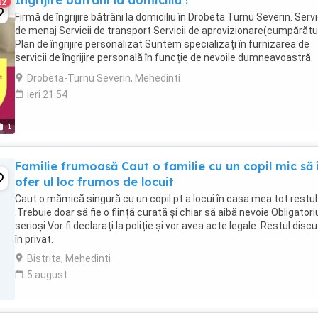
Ingrijire batrani la domiciliu !
12
Firmă de îngrijire bătrâni la domiciliu în Drobeta Turnu Severin. Servi
de menaj Servicii de transport Servicii de aprovizionare(cumpărătu
Plan de îngrijire personalizat Suntem specializați în furnizarea de
servicii de îngrijire personală în funcție de nevoile dumneavoastră.
Serviciile ...
Drobeta-Turnu Severin, Mehedinti
ieri 21:54
1
Familie frumoasă Caut o familie cu un copil mic să î
ofer ul loc frumos de locuit
Caut o mămică singură cu un copil pt a locui în casa mea tot restul 
.Trebuie doar să fie o ființă curată și chiar să aibă nevoie Obligatori
serioși Vor fi declarați la poliție și vor avea acte legale .Restul dis
în privat.
Bistrita, Mehedinti
5 august