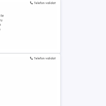
Telefon validat
ște
ru
n
a
Telefon validat