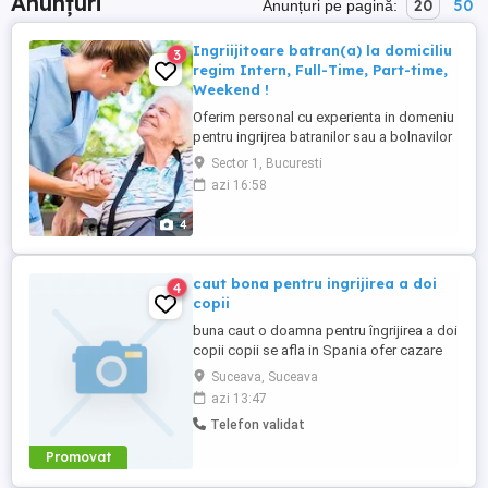
Anunțuri
20
50
Anunțuri pe pagină:
Ingriijitoare batran(a) la domiciliu
3
regim Intern, Full-Time, Part-time,
Weekend !
Oferim personal cu experienta in domeniu
pentru ingrijrea batranilor sau a bolnavilor
la domiciliu pentru orice tip de program
Sector 1, Bucuresti
de lucru cautat si locuri de munca
azi 16:58
ingrijitoarelor serioase si dornice sa
ocupe un loc de munca cat mai urgent
4
pentru urmatoarele variante de lucru : -
Program INTERN ( Permenent ...
caut bona pentru ingrijirea a doi
4
copii
buna caut o doamna pentru îngrijirea a doi
copii copii se afla in Spania ofer cazare
gratis și trei mese pe zi gratis pentru mai
Suceava, Suceava
multe informații sunați la numărul
azi 13:47
Telefon validat
Promovat