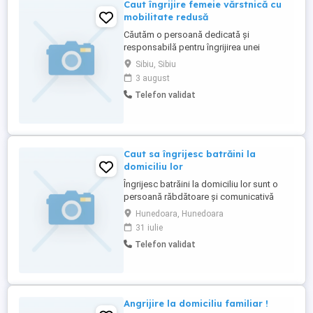
Caut îngrijire femeie vărstnică cu
mobilitate redusă
Căutăm o persoană dedicată și
responsabilă pentru îngrijirea unei
vârstnice cu mobilitate redusă în Avrig sau
Sibiu, Sibiu
Sibiu. Sarcinile includ asistarea la igiena
3 august
personală, administrarea tratamentului
Telefon validat
conform indicațiilor, pregătirea meselor și
ajutorul în deplasările limitate ale
beneficiarilor. Candidatul ...
Caut sa îngrijesc batrăini la
domiciliu lor
Îngrijesc batrăini la domiciliu lor sunt o
persoană răbdătoare și comunicativă
doar pe Hunedoara este anunțul
Hunedoara, Hunedoara
31 iulie
Telefon validat
Angrijire la domiciliu familiar !