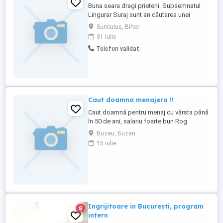
Buna seara dragi prieteni. Subsemnatul
Lingurar Suraj sunt an căutarea unei
persoane de gen feminin care ar fii de-a
Suncuius, Bihor
cord sa fie angajată cu carte de muncă
31 iulie
legal pentru a angriji o persoană cu
Telefon validat
probleme medicale locomotorii imobilizat
în pat care necesită angrijire non-stop .
Mai multe detalii la nr ...
Caut doamna menajera !!
Caut doamnă pentru menaj cu vârsta până
în 50 de ani, salariu foarte bun Rog
seriozitate
Buzau, Buzau
15 iulie
Ingrijitoare in Bucuresti, program
8
intern