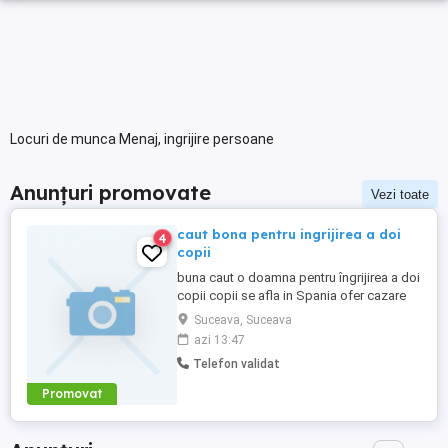
Locuri de munca Menaj, ingrijire persoane
Anunțuri promovate
Vezi toate
caut bona pentru ingrijirea a doi
4
copii
buna caut o doamna pentru îngrijirea a doi
copii copii se afla in Spania ofer cazare
gratis și trei mese pe zi gratis pentru mai
Suceava, Suceava
multe informații sunați la numărul
azi 13:47
Telefon validat
Promovat