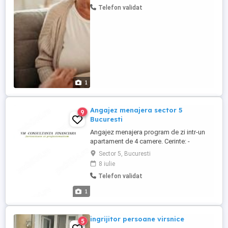
verificare medicatie. Locatie: Bucuresti,
Telefon validat
sector 2, Cartier Obor Program de lucru:
part-time: 3 zile saptamana (4-5 ore zi)
Oferta salariala: 2400 ...
1
Angajez menajera sector 5
9
Bucuresti
Angajez menajera program de zi intr-un
apartament de 4 camere. Cerinte: -
curatenie si ordine - spalat rufe - calcat
Sector 5, Bucuresti
rufe - facut mancare si servita pentru 1
8 iulie
persoana - cumparaturi ocazionale de la
Telefon validat
magazinele din apropiere (in rest se face
comanda online) Beneficii: - salariu pleaca
1
de la 3000 ...
ingrijitor persoane virsnice
5