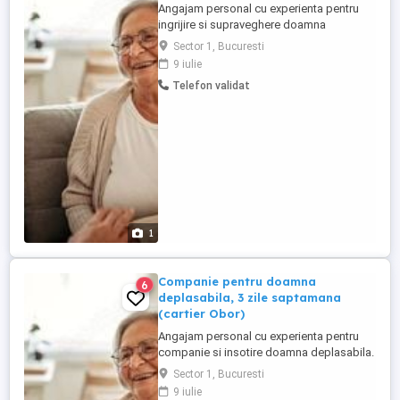
Angajam personal cu experienta pentru
ingrijire si supraveghere doamna
deplasabila. Atributii: ingrijire si companie,
Sector 1, Bucuresti
administrare tratament, cumparaturi,
9 iulie
menaj de intretinere. Locatie: Bucuresti,
Telefon validat
sector 1, Zona Primaverii Program de
lucru: intern, 2 weekend-uri libere luna
Beneficii: Cazarea, hrana ...
1
Companie pentru doamna
6
deplasabila, 3 zile saptamana
(cartier Obor)
Angajam personal cu experienta pentru
companie si insotire doamna deplasabila.
Atributii: insotire si companie, efectuare
Sector 1, Bucuresti
cumparaturi, menaj de intretinere,
9 iulie