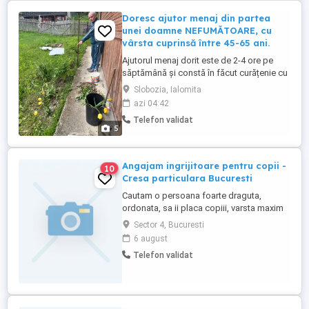
Doresc ajutor menaj din partea
unei doamne NEFUMĂTOARE, cu
vârsta cuprinsă între 45-65 ani.
Ajutorul menaj dorit este de 2-4 ore pe
săptămână și constă în făcut curățenie cu
aspiratorul, călcat lenjeria, spălat
Slobozia, Ialomita
geamurile (interior și exterior), spălat
azi 04:42
gresia și faianța, șters parchetul de praf,
Telefon validat
șters mobila de praf. Plata pentru munca
5
prestată va fi de 75 lei pe oră și se achită
zilnic, ...
Angajam ingrijitoare pentru copii -
10
Cresa particulara Bucuresti
Cautam o persoana foarte draguta,
ordonata, sa ii placa copiii, varsta maxim
50 ani! Se lucreaza in 2 ture, 06.00 -14.00 si
Sector 4, Bucuresti
12.00 - 20.00, dimineata si dupa amiaza,
6 august
de luni pana vineri. Cresa se afla la Piata
Telefon validat
Regina Maria, pe linia tramvaiului 32 sau
autobuz 117.