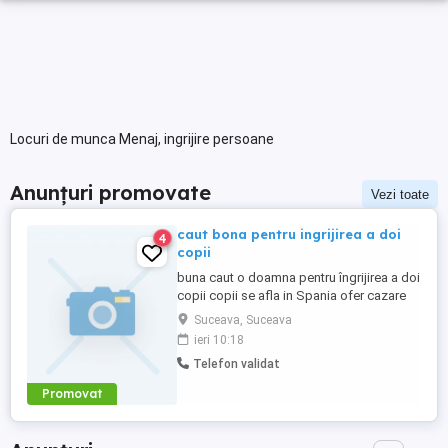
Locuri de munca Menaj, ingrijire persoane
Anunțuri promovate
Vezi toate
caut bona pentru ingrijirea a doi
4
copii
buna caut o doamna pentru îngrijirea a doi
copii copii se afla in Spania ofer cazare
gratis și trei mese pe zi gratis pentru mai
Suceava, Suceava
multe informații sunați la numărul
ieri 10:18
Telefon validat
Promovat