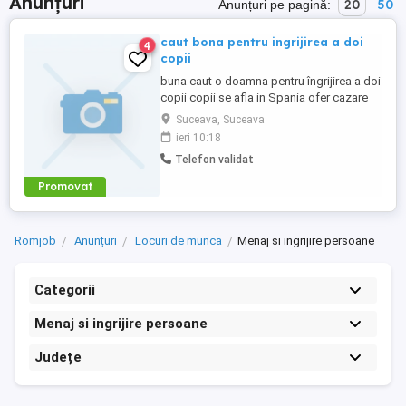
Anunțuri
20
50
Anunțuri pe pagină:
caut bona pentru ingrijirea a doi
4
copii
buna caut o doamna pentru îngrijirea a doi
copii copii se afla in Spania ofer cazare
gratis și trei mese pe zi gratis pentru mai
Suceava, Suceava
multe informații sunați la numărul
ieri 10:18
Telefon validat
Promovat
Romjob
Anunțuri
Locuri de munca
Menaj si ingrijire persoane
Categorii
Menaj si ingrijire persoane
Județe