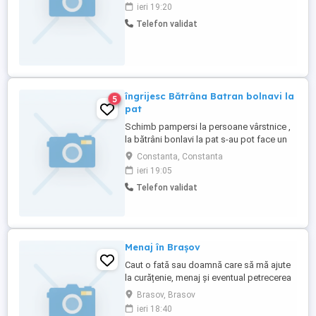
ieri 19:20
Telefon validat
îngrijesc Bătrâna Batran bolnavi la
5
pat
Schimb pampersi la persoane vârstnice ,
la bătrâni bonlavi la pat s-au pot face un
program scurt vin schimb pampersi,
Constanta, Constanta
schimb lenjerie de pat și corp, dau
ieri 19:05
mâncare bolnavului spăl farfurie , dau
Telefon validat
medicamente la nevoie , dau mâncare
bolnavului spăl farfurie dau medicamente
la nevoie și plec ...
Menaj în Brașov
Caut o fată sau doamnă care să mă ajute
la curățenie, menaj și eventual petrecerea
timpului liber în schimbul susținerii
Brasov, Brasov
financiare pe termen lung. Sunt un domn
ieri 18:40
serios,fără obligații, educat cu situație