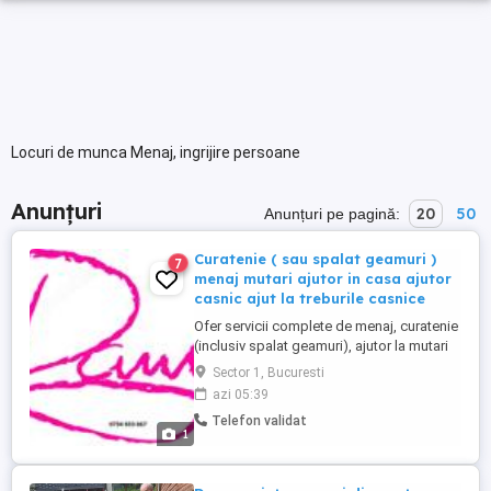
Locuri de munca Menaj, ingrijire persoane
Anunțuri
20
50
Anunțuri pe pagină:
Curatenie ( sau spalat geamuri )
7
menaj mutari ajutor in casa ajutor
casnic ajut la treburile casnice
Ofer servicii complete de menaj, curatenie
(inclusiv spalat geamuri), ajutor la mutari
si diverse sarcini casnice în Bucuresti-Ilfov
Sector 1, Bucuresti
Ofer sprijin la aranjarea hainelor, spalat
azi 05:39
vase, dus gunoiul si alte treburi
Telefon validat
gospodaresti, fiind disponibil pentru
1
persoane sau doamne singure,Servicii
oferite:Curatenie ...