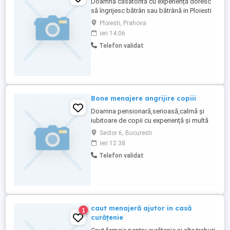
Doamnă căsătorită cu experiență doresc
să îngrijesc bătrân sau bătrână in Ploiesti
part - time ,ofer seriozitate
Ploiesti, Prahova
ieri 14:06
Telefon validat
Bone menajere angrijire copiii
Doamna pensionară,serioasă,calmă și
iubitoare de copii cu experiență și multă
răbdare doresc să am grijă de un copil în
Sector 6, Bucuresti
timpul zilei.
ieri 12:38
Telefon validat
caut menajeră ajutor in casă
1
curățenie