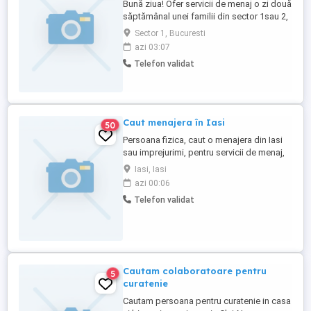
Bună ziua! Ofer servicii de menaj o zi două
săptămânal unei familii din sector 1sau 2,
Otopeni, Băneasa, Corbeanca, Balotești
Sector 1, Bucuresti
sau Săftica. Fără gătit. Vă rog, nu deranjați
azi 03:07
cu altfel de cereri.
Telefon validat
Caut menajera în Iasi
50
Persoana fizica, caut o menajera din Iasi
sau imprejurimi, pentru servicii de menaj,
curatenie generala, spalat, calcat. Porgram
Iasi, Iasi
part-time flexibil, o zi sau două zile pe
azi 00:06
săptămână la inceput. Plata se face la ora
Telefon validat
lucrată. Condiiții foarte avantajoase. Va
astept!
Cautam colaboratoare pentru
5
curatenie
Cautam persoana pentru curatenie in casa