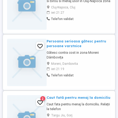
si birou si menaj usor in Cluj-Napoca zona
centrala. Activitatea este part-time ,orarul
Cluj-Napoca, Cluj
si plata se vor stabili de comun acord.
ieri 21:27
Telefon validat
Persoana serioasa gătesc pentru
persoane varstnice
Gătesc contra cost in zona Moreni
Dâmbovița
Moreni, Dambovita
ieri 21:19
Telefon validat
Caut fată pentru menaj la domiciliu
2
Caut fata pentru menaj la domiciliu. Relații
la telefon
Targu Jiu, Gorj