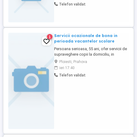
Telefon validat
financiară. Rog seriozitate.
Servicii ocazionale de bona in
1
perioada vacantelor scolare
Persoana serioasa, 55 ani, ofer servicii de
supraveghere copii la domiciliu, in
perioada vacantei de vara 1 iulie-31
Ploiesti, Prahova
august, 2-5 zile saptamana, de luni pana
ieri 17:40
vineri, uneori si in week-end. Tarif
Telefon validat
estimativ 20-40 lei pe ora.