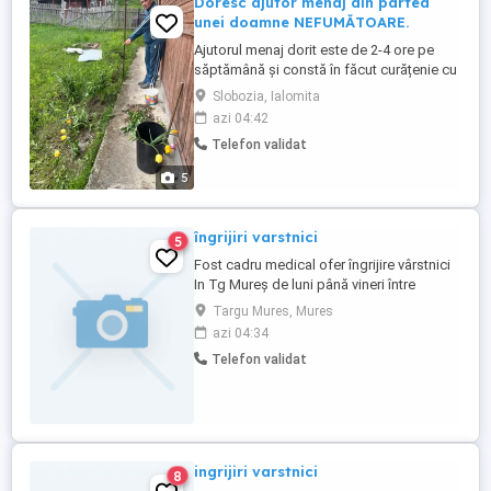
Doresc ajutor menaj din partea
unei doamne NEFUMĂTOARE.
Ajutorul menaj dorit este de 2-4 ore pe
săptămână și constă în făcut curățenie cu
aspiratorul, călcat lenjeria, spălat
Slobozia, Ialomita
geamurile (interior și exterior), spălat
azi 04:42
gresia și faianța, șters parchetul de praf,
Telefon validat
șters mobila de praf. Plata pentru munca
prestată va fi de 75 lei pe oră și se achită
5
zilnic, ...
îngrijiri varstnici
5
Fost cadru medical ofer îngrijire vârstnici
In Tg Mureș de luni până vineri între
orele7-13 cu menaj ,administrat
Targu Mures, Mures
medicamente spălat calcat și cumpărături
azi 04:34
Nr de tel
Telefon validat
ingrijiri varstnici
8