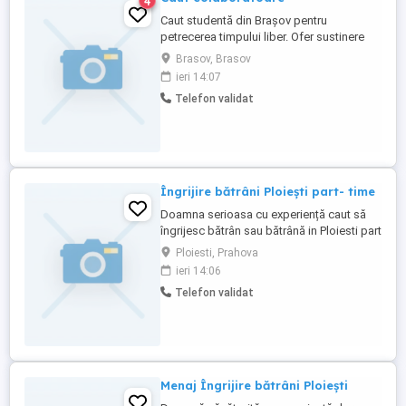
4
Caut studentă din Brașov pentru
petrecerea timpului liber. Ofer sustinere
financiară pe termen lung.
Brasov, Brasov
ieri 14:07
Telefon validat
Îngrijire bătrâni Ploiești part- time
Doamna serioasa cu experiență caut să
îngrijesc bătrân sau bătrână in Ploiesti part
- time ofer seriozitate maxima
Ploiesti, Prahova
ieri 14:06
Telefon validat
Menaj Îngrijire bătrâni Ploiești