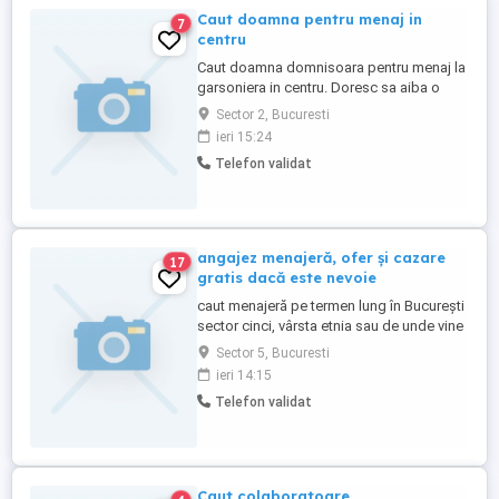
Caut doamna pentru menaj in
7
centru
Caut doamna domnisoara pentru menaj la
garsoniera in centru. Doresc sa aiba o
tinuta placuta. Platesc functie de oferta.
Sector 2, Bucuresti
Detalii mesaj whatsapp dupa ora 13 zilnic
ieri 15:24
Telefon validat
angajez menajeră, ofer și cazare
17
gratis dacă este nevoie
caut menajeră pe termen lung în București
sector cinci, vârsta etnia sau de unde vine
nu contează tot ce contează este să fie
Sector 5, Bucuresti
serioasă, program trei maxim patru ore pe
ieri 14:15
zi zilnic, activitate curățenie cumpărături și
Telefon validat
uneori gătit, ofer 1000 RON pe lună, ofer și
cazare gratis dacă este nevoie, mai multe
...
Caut colaboratoare