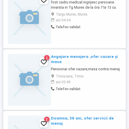
fost cadru medical ingrijesc persoane
invarsta in Tg Mures de la óra 7 la 13 cu
menaj complect administrat medicamente
Targu Mures, Mures
gatit spalat curatenie .nr de contact
azi 04:34
Telefon validat
Angajare menajera ,ofer cazare și
1
masa
Pensionar ofer cazare,masa contra menaj
Timisoara, Timis
azi 03:49
Telefon validat
Doamna, 58 ani, ofer servicii de
2
menaj