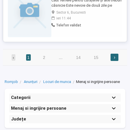
Caut femeie pentru curățenie și alte treburi
căsnicie Este nevoie de două zile pe
săptămână una din ele fiind sâmbăta iar
Sector 6, Bucuresti
cealaltă la alegere in cursul săptămânii
ieri 11:44
Rog seriozitate și ofer seriozitate Mai
Telefon validat
multe detalii lăsați mesaj sau la telefon
›
‹
1
2
…
14
15
Romjob
Anunțuri
Locuri de munca
Menaj si ingrijire persoane
Categorii
Menaj si ingrijire persoane
Județe