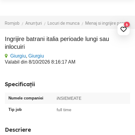
Romjob
Anunțuri
Locuri de munca
Menaj si ingrijire persoane
6
Ingrijire batrani italia perioade lungi sau
inlocuiri
Giurgiu
,
Giurgiu
Valabil din 8/10/2026 8:16:17 AM
Specificații
Numele companiei
iNSIEMEATE
Tip job
full time
Descriere