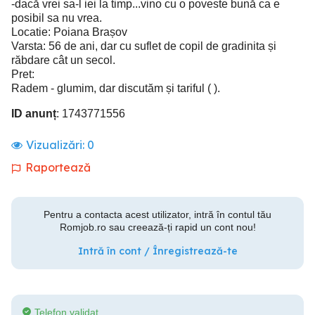
-dacă vrei sa-l iei la timp...vino cu o poveste bună ca e
posibil sa nu vrea.
Locatie: Poiana Brașov
Varsta: 56 de ani, dar cu suflet de copil de gradinita și
răbdare cât un secol.
Pret:
Radem - glumim, dar discutăm și tariful ( ).
ID anunț
: 1743771556
Vizualizări:
0
Raportează
Pentru a contacta acest utilizator, intră în contul tău
Romjob.ro sau creează-ți rapid un cont nou!
Intră în cont / Înregistrează-te
Telefon validat