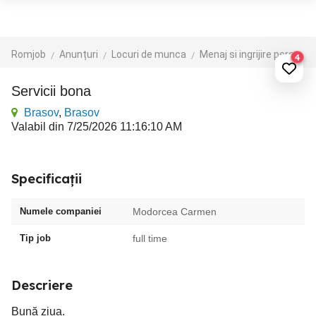
Romjob
Anunțuri
Locuri de munca
Menaj si ingrijire persoane
4
Servicii bona
Brasov
,
Brasov
Valabil din 7/25/2026 11:16:10 AM
Specificații
Numele companiei
Modorcea Carmen
Tip job
full time
Descriere
Bună ziua.