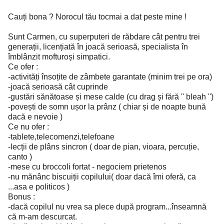
Cauți bona ? Norocul tău tocmai a dat peste mine !
Sunt Carmen, cu superputeri de răbdare cât pentru trei
generații, licențiată în joacă serioasă, specialista în
îmblânzit mofturoși simpatici.
Ce ofer :
-activități însoțite de zâmbete garantate (minim trei pe ora)
-joacă serioasă cât cuprinde
-gustări sănătoase și mese calde (cu drag și fără '' bleah '')
-povești de somn ușor la prânz ( chiar și de noapte bună
dacă e nevoie )
Ce nu ofer :
-tablete,telecomenzi,telefoane
-lecții de plâns sincron ( doar de pian, vioara, percuție,
canto )
-mese cu broccoli fortat - negociem prietenos
-nu mănânc biscuiții copilului( doar dacă îmi oferă, ca
...asa e politicos )
Bonus :
-dacă copilul nu vrea sa plece după program...înseamnă
că m-am descurcat.