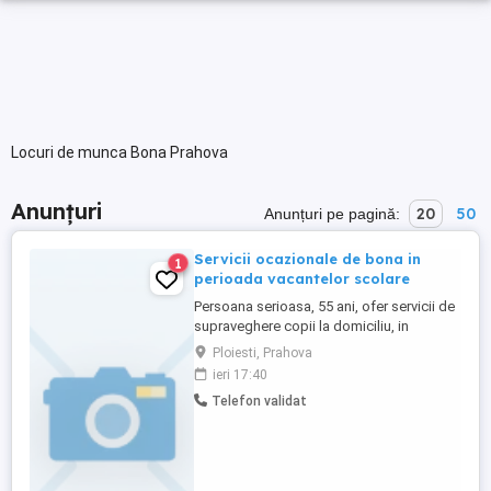
Locuri de munca Bona Prahova
Anunțuri
20
50
Anunțuri pe pagină:
Servicii ocazionale de bona in
1
perioada vacantelor scolare
Persoana serioasa, 55 ani, ofer servicii de
supraveghere copii la domiciliu, in
perioada vacantei de vara 1 iulie-31
Ploiesti, Prahova
august, 2-5 zile saptamana, de luni pana
ieri 17:40
vineri, uneori si in week-end. Tarif
Telefon validat
estimativ 20-40 lei pe ora.