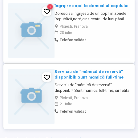
îngrijire copil la domiciliul copilului
1
Doresc să îngrijesc de un copil în zonele
Republicii,nord,cina,centru de luni până
vineri 4-5 ore zilnic. Menționez că am avut
Ploiesti, Prahova
grijă de copii de toate vârstele,am 58 de
28 iulie
ani,sunt o fire calmă, răbdătoare cu simț
Telefon validat
de răspundere.
Serviciu de "mămică de rezervă"
disponibil! Sunt mămică full-time
Serviciu de "mămică de rezervă"
disponibil! Sunt mămică full-time, iar fetita
mea de 4 ani caută colegi de joacă. Cum
Ploiesti, Prahova
tot stau acasă cu el, m-am gândit: de ce
21 iulie
să nu mai adaug câțiva pitici în gașcă?
Telefon validat
Dacă ai nevoie de cineva de încredere
care să stea cu cel mic câteva ore, într-un
mediu liniștit ...