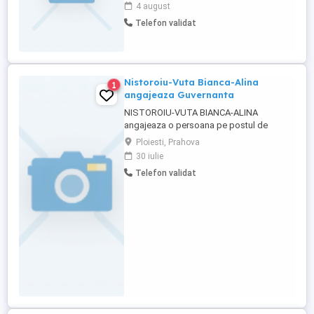
Atribuții: Ajutor pentru igienă și folosirea
4 august
toaletei mobile, servirea meselor,
Telefon validat
administrarea medicamentelor conform
indicațiilor, supraveghere și sprijin general.
Program: luni-vineri, între ...
Nistoroiu-Vuta Bianca-Alina
1
angajeaza Guvernanta
NISTOROIU-VUTA BIANCA-ALINA
angajeaza o persoana pe postul de
Guvernantă, cunoscatoare a limbii
Ploiesti, Prahova
engleze.Interviul va fi in Ploiesti, str.
30 iulie
Basarabilor, nr. 20, bl. K2, et 2, ap. 12,
Telefon validat
judetul Prahova, in data de 31 iulie 2026,
ora 09:30.