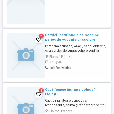
Servicii ocazionale de bona pe
2
perioada vacantelor scolare
Persoana serioasa, 44 ani, cadru didactic,
ofer servicii de supraveghere copii la
domiciliu, in perioada vacantei de vara 1
Ploiesti, Prahova
iulie-31 august, 2-3 zile saptamana, de luni
4 august
pana vineri, uneori si in week-end. Tarif
Telefon validat
estimativ 25-35 lei pe ora.
Caut femeie îngrijire bolnav în
5
Ploiești
Caut o îngrijitoare serioasă și
responsabilă, calmă și răbdătoare pentru
o persoană vârstnică nedeplasabilă.
Ploiesti, Prahova