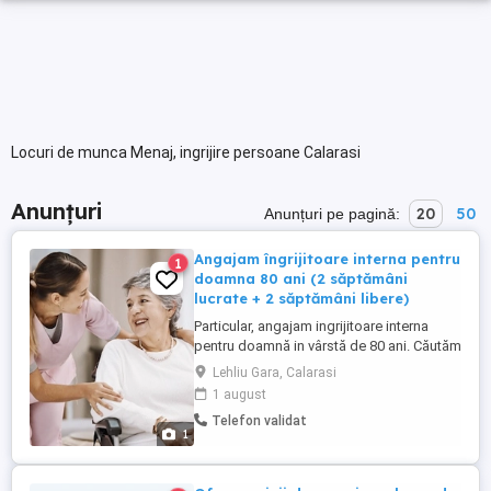
Locuri de munca Menaj, ingrijire persoane Calarasi
Anunțuri
20
50
Anunțuri pe pagină:
Angajam îngrijitoare interna pentru
1
doamna 80 ani (2 săptămâni
lucrate + 2 săptămâni libere)
Particular, angajam ingrijitoare interna
pentru doamnă in vârstă de 80 ani. Căutăm
doamnă serioasă și curată. Program de
Lehliu Gara, Calarasi
lucru: intern, 2 săptămâni lucrate și 2
1 august
săptămâni libere. Oferim salariu atractiv,
Telefon validat
mediu de lucru stabil și civilizat. Detalii la
1
telefon: O752133