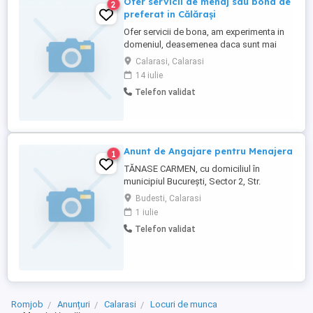
Ofer servicii de menaj sau bona de
2
preferat in Călărași
Ofer servicii de bona, am experimenta in
domeniul, deasemenea daca sunt mai
mari pot ajuta și cu temele și disciplina și
Calarasi, Calarasi
tot ce este nevoie.
14 iulie
Telefon validat
Anunt de Angajare pentru Menajera
1
TĂNASE CARMEN, cu domiciliul în
municipiul București, Sector 2, Str.
Teleajen, organizează selecție pentru
Budesti, Calarasi
ocuparea unui post vacant de Menajeră
1 iulie
(COR 911101). Cerințe: studii generale;
Telefon validat
experiența în activități de menaj constituie
un avantaj; seriozitate, responsabilitate și
atenție la detalii; abilități ...
Romjob
Anunțuri
Calarasi
Locuri de munca